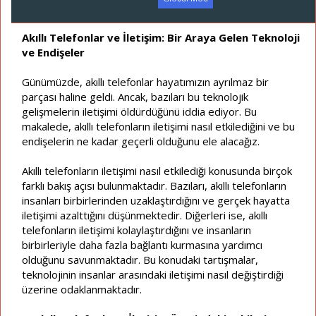
a
a
t
r
a
i
Akıllı Telefonlar ve İletişim: Bir Araya Gelen Teknoloji
n
h
ve Endişeler
i
Günümüzde, akıllı telefonlar hayatımızın ayrılmaz bir
parçası haline geldi. Ancak, bazıları bu teknolojik
gelişmelerin iletişimi öldürdüğünü iddia ediyor. Bu
makalede, akıllı telefonların iletişimi nasıl etkilediğini ve bu
endişelerin ne kadar geçerli olduğunu ele alacağız.
Akıllı telefonların iletişimi nasıl etkilediği konusunda birçok
farklı bakış açısı bulunmaktadır. Bazıları, akıllı telefonların
insanları birbirlerinden uzaklaştırdığını ve gerçek hayatta
iletişimi azalttığını düşünmektedir. Diğerleri ise, akıllı
telefonların iletişimi kolaylaştırdığını ve insanların
birbirleriyle daha fazla bağlantı kurmasına yardımcı
olduğunu savunmaktadır. Bu konudaki tartışmalar,
teknolojinin insanlar arasındaki iletişimi nasıl değiştirdiği
üzerine odaklanmaktadır.