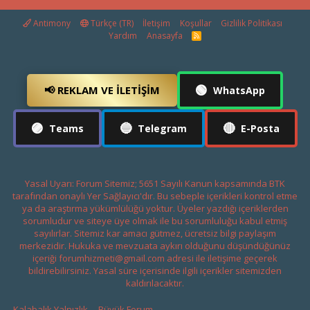
Antimony
Türkçe (TR)
İletişim
Koşullar
Gizlilik Politikası
Yardım
Anasayfa
R
S
S
🟢
📢 REKLAM VE İLETIŞIM
WhatsApp
🟣
🔵
🔴
Teams
Telegram
E-Posta
Yasal Uyarı: Forum Sitemiz; 5651 Sayılı Kanun kapsamında BTK
tarafından onaylı Yer Sağlayıcı'dır. Bu sebeple içerikleri kontrol etme
ya da araştırma yükümlülüğü yoktur. Üyeler yazdığı içeriklerden
sorumludur ve siteye üye olmak ile bu sorumluluğu kabul etmiş
sayılırlar. Sitemiz kar amacı gütmez, ücretsiz bilgi paylaşım
merkezidir. Hukuka ve mevzuata aykırı olduğunu düşündüğünüz
içeriği
forumhizmeti@gmail.com
adresi ile iletişime geçerek
bildirebilirsiniz. Yasal süre içerisinde ilgili içerikler sitemizden
kaldırılacaktır.
Kalabalık Yalnızlık
Büyük Forum