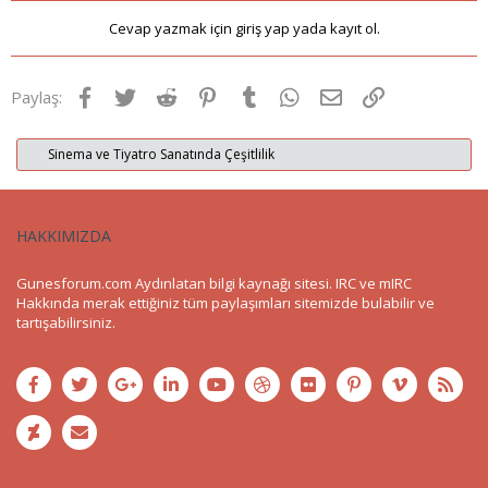
Cevap yazmak için giriş yap yada kayıt ol.
Facebook
Twitter
Reddit
Pinterest
Tumblr
WhatsApp
E-posta
Link
Paylaş:
Sinema ve Tiyatro Sanatında Çeşitlilik
HAKKIMIZDA
Gunesforum.com Aydınlatan bilgi kaynağı sitesi. IRC ve mIRC
Hakkında merak ettiğiniz tüm paylaşımları sitemizde bulabilir ve
tartışabilirsiniz.