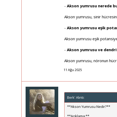
-
Akson yumrusu nerede bu
Akson yumrusu, sinir hücresin
-
Akson yumrusu eşik potan
Akson yumrusu eşik potansiyeli,
-
Akson yumrusu ve dendrit
Akson yumrusu, nöronun hücre g
11 Ağu 2025
Berk' Alıntı:
**Akson Yumrusu Nedir?**
**Açıklama:**