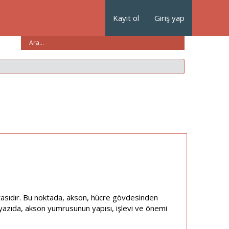
Kayıt ol
Giriş yap
oktasıdır. Bu noktada, akson, hücre gövdesinden
 yazıda, akson yumrusunun yapısı, işlevi ve önemi