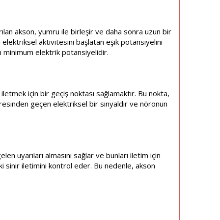
an akson, yumru ile birleşir ve daha sonra uzun bir
 elektriksel aktivitesini başlatan eşik potansiyelini
en minimum elektrik potansiyelidir.
etmek için bir geçiş noktası sağlamaktır. Bu nokta,
ücresinden geçen elektriksel bir sinyaldir ve nöronun
en uyarıları almasını sağlar ve bunları iletim için
i sinir iletimini kontrol eder. Bu nedenle, akson