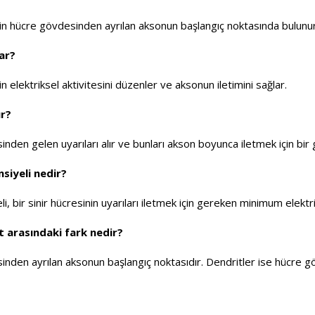
in hücre gövdesinden ayrılan aksonun başlangıç noktasında bulunur
ar?
 elektriksel aktivitesini düzenler ve aksonun iletimini sağlar.
ır?
en gelen uyarıları alır ve bunları akson boyunca iletmek için bir g
siyeli nedir?
 bir sinir hücresinin uyarıları iletmek için gereken minimum elektri
 arasındaki fark nedir?
den ayrılan aksonun başlangıç noktasıdır. Dendritler ise hücre gövd