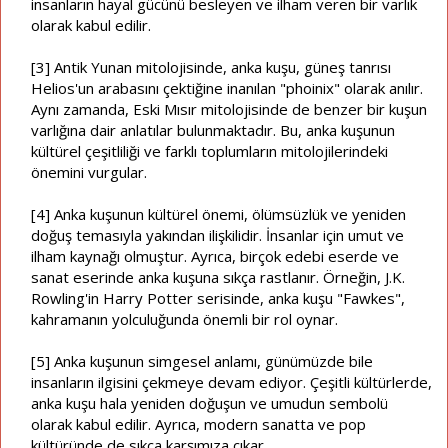
insanların hayal gücünü besleyen ve ilham veren bir varlık
olarak kabul edilir.
[3] Antik Yunan mitolojisinde, anka kuşu, güneş tanrısı
Helios'un arabasını çektiğine inanılan "phoinix" olarak anılır.
Aynı zamanda, Eski Mısır mitolojisinde de benzer bir kuşun
varlığına dair anlatılar bulunmaktadır. Bu, anka kuşunun
kültürel çeşitliliği ve farklı toplumların mitolojilerindeki
önemini vurgular.
[4] Anka kuşunun kültürel önemi, ölümsüzlük ve yeniden
doğuş temasıyla yakından ilişkilidir. İnsanlar için umut ve
ilham kaynağı olmuştur. Ayrıca, birçok edebi eserde ve
sanat eserinde anka kuşuna sıkça rastlanır. Örneğin, J.K.
Rowling'in Harry Potter serisinde, anka kuşu "Fawkes",
kahramanın yolculuğunda önemli bir rol oynar.
[5] Anka kuşunun simgesel anlamı, günümüzde bile
insanların ilgisini çekmeye devam ediyor. Çeşitli kültürlerde,
anka kuşu hala yeniden doğuşun ve umudun sembolü
olarak kabul edilir. Ayrıca, modern sanatta ve pop
kültüründe de sıkça karşımıza çıkar.