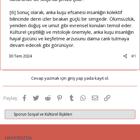
[6] Sonuç olarak, anka kuşu efsanesi insanlığın kolektif
bilincinde derin izler bırakan güçlü bir simgedir. Ölümsüzlük,
yeniden doğuş ve umut gibi evrensel konuları temsil eder.
Kültürel çeşitliliği ve mitolojik önemiyle, anka kuşu insanlığın
hayal gücünü ve keşfetme arzusunu daima canlı tutmaya
devam edecek gibi görünüyor.
30 Tem 2024
#1
Cevap yazmak için giriş yap yada kayıt ol.
Facebook
Twitter
Reddit
Pinterest
Tumblr
WhatsApp
E-posta
Link
Paylaş:
Sporun Sosyal ve Kültürel İlişkileri
HAKKIMIZDA