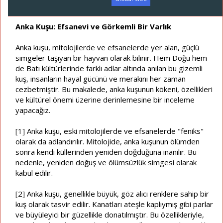
a
a
t
r
a
i
Anka Kuşu: Efsanevi ve Görkemli Bir Varlık
n
h
i
Anka kuşu, mitolojilerde ve efsanelerde yer alan, güçlü
simgeler taşıyan bir hayvan olarak bilinir. Hem Doğu hem
de Batı kültürlerinde farklı adlar altında anılan bu gizemli
kuş, insanların hayal gücünü ve merakını her zaman
cezbetmiştir. Bu makalede, anka kuşunun kökeni, özellikleri
ve kültürel önemi üzerine derinlemesine bir inceleme
yapacağız.
[1] Anka kuşu, eski mitolojilerde ve efsanelerde "feniks"
olarak da adlandırılır. Mitolojide, anka kuşunun ölümden
sonra kendi küllerinden yeniden doğduğuna inanılır. Bu
nedenle, yeniden doğuş ve ölümsüzlük simgesi olarak
kabul edilir.
[2] Anka kuşu, genellikle büyük, göz alıcı renklere sahip bir
kuş olarak tasvir edilir. Kanatları ateşle kaplıymış gibi parlar
ve büyüleyici bir güzellikle donatılmıştır. Bu özellikleriyle,