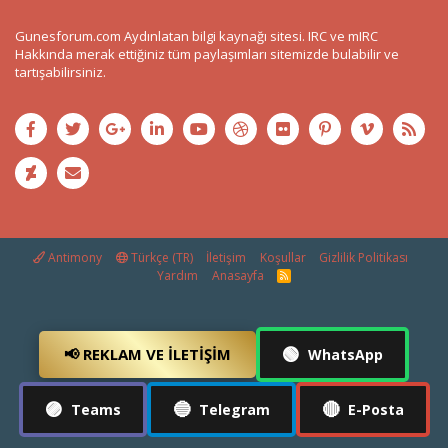
Gunesforum.com Aydınlatan bilgi kaynağı sitesi. IRC ve mIRC
Hakkında merak ettiğiniz tüm paylaşımları sitemizde bulabilir ve
tartışabilirsiniz.
Antimony
Türkçe (TR)
İletişim
Koşullar
Gizlilik Politikası
Yardım
Anasayfa
R
S
S
🟢
📢 REKLAM VE İLETIŞIM
WhatsApp
🟣
🔵
🔴
Teams
Telegram
E-Posta