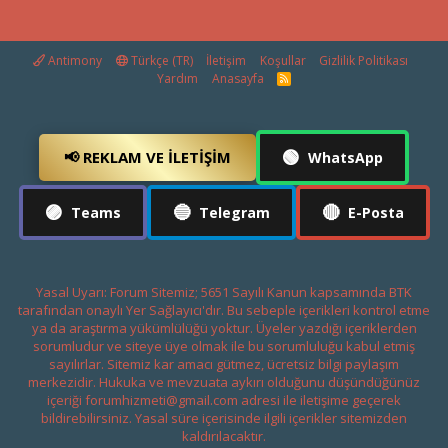
Antimony
Türkçe (TR)
İletişim
Koşullar
Gizlilik Politikası
Yardım
Anasayfa
R
S
S
🟢
📢 REKLAM VE İLETIŞIM
WhatsApp
🟣
🔵
🔴
Teams
Telegram
E-Posta
Yasal Uyarı: Forum Sitemiz; 5651 Sayılı Kanun kapsamında BTK
tarafından onaylı Yer Sağlayıcı'dır. Bu sebeple içerikleri kontrol etme
ya da araştırma yükümlülüğü yoktur. Üyeler yazdığı içeriklerden
sorumludur ve siteye üye olmak ile bu sorumluluğu kabul etmiş
sayılırlar. Sitemiz kar amacı gütmez, ücretsiz bilgi paylaşım
merkezidir. Hukuka ve mevzuata aykırı olduğunu düşündüğünüz
içeriği
forumhizmeti@gmail.com
adresi ile iletişime geçerek
bildirebilirsiniz. Yasal süre içerisinde ilgili içerikler sitemizden
kaldırılacaktır.