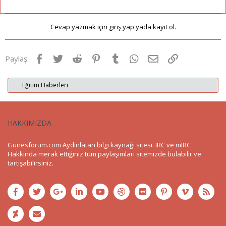
Cevap yazmak için giriş yap yada kayıt ol.
Facebook
Twitter
Reddit
Pinterest
Tumblr
WhatsApp
E-posta
Link
Paylaş:
Eğitim Haberleri
HAKKIMIZDA
Gunesforum.com Aydınlatan bilgi kaynağı sitesi. IRC ve mIRC
Hakkında merak ettiğiniz tüm paylaşımları sitemizde bulabilir ve
tartışabilirsiniz.