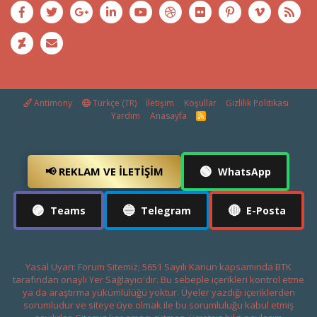
Antimony
Türkçe (TR)
İletişim
Koşullar
Gizlilik Politikası
Yardım
Anasayfa
R
S
S
🟢
📢 REKLAM VE İLETIŞIM
WhatsApp
🟣
🔵
🔴
Teams
Telegram
E-Posta
Yasal Uyarı: Forum Sitemiz; 5651 Sayılı Kanun kapsamında BTK
tarafından onaylı Yer Sağlayıcı'dır. Bu sebeple içerikleri kontrol etme
ya da araştırma yükümlülüğü yoktur. Üyeler yazdığı içeriklerden
sorumludur ve siteye üye olmak ile bu sorumluluğu kabul etmiş