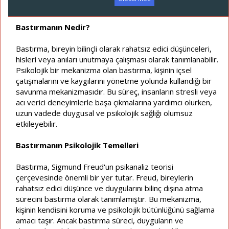
a
a
t
r
a
i
Bastırmanın Nedir?
n
h
i
Bastırma, bireyin bilinçli olarak rahatsız edici düşünceleri,
hisleri veya anıları unutmaya çalışması olarak tanımlanabilir.
Psikolojik bir mekanizma olan bastırma, kişinin içsel
çatışmalarını ve kaygılarını yönetme yolunda kullandığı bir
savunma mekanizmasıdır. Bu süreç, insanların stresli veya
acı verici deneyimlerle başa çıkmalarına yardımcı olurken,
uzun vadede duygusal ve psikolojik sağlığı olumsuz
etkileyebilir.
Bastırmanın Psikolojik Temelleri
Bastırma, Sigmund Freud'un psikanaliz teorisi
çerçevesinde önemli bir yer tutar. Freud, bireylerin
rahatsız edici düşünce ve duygularını bilinç dışına atma
sürecini bastırma olarak tanımlamıştır. Bu mekanizma,
kişinin kendisini koruma ve psikolojik bütünlüğünü sağlama
amacı taşır. Ancak bastırma süreci, duyguların ve