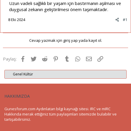
Uzun vadeli sağlıklı bir yaşam için bastırmanın aşılması ve
duygusal zekanın geliştirilmesi önem taşımaktadır.
8 Eki 2024
#1
Cevap yazmak için giriş yap yada kayıt ol.
Facebook
Twitter
Reddit
Pinterest
Tumblr
WhatsApp
E-posta
Link
Paylaş:
Genel Kültür
HAKKIMIZDA
Gunesforum.com Aydınlatan bilgi kaynağı sitesi. IRC ve mIRC
Hakkında merak ettiğiniz tüm paylaşımları sitemizde bulabilir ve
tartışabilirsiniz.