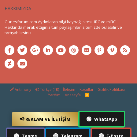
HAKKIMIZDA
Gunesforum.com Aydınlatan bilgi kaynağı sitesi. IRC ve mIRC
Hakkında merak ettiğiniz tüm paylaşımları sitemizde bulabilir ve
tartışabilirsiniz.
Antimony
Türkçe (TR)
İletişim
Koşullar
Gizlilik Politikası
Yardım
Anasayfa
R
S
S
🟢
📢 REKLAM VE İLETIŞIM
WhatsApp
🟣
🔵
🔴
Teams
Telegram
E-Posta