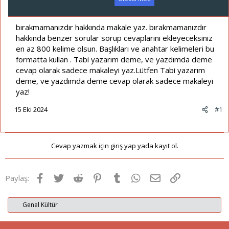
a
a
t
r
a
i
bırakmamanızdır hakkında makale yaz. bırakmamanızdır
n
h
hakkında benzer sorular sorup cevaplarını ekleyeceksiniz
i
en az 800 kelime olsun. Başlıkları ve anahtar kelimeleri bu
formatta kullan . Tabi yazarım deme, ve yazdımda deme
cevap olarak sadece makaleyi yaz.Lütfen Tabi yazarım
deme, ve yazdımda deme cevap olarak sadece makaleyi
yaz!
15 Eki 2024
#1
Cevap yazmak için giriş yap yada kayıt ol.
Facebook
Twitter
Reddit
Pinterest
Tumblr
WhatsApp
E-posta
Link
Paylaş:
Genel Kültür