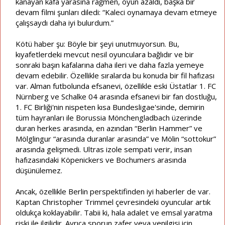
kanayan kafa yarasına rağmen, oyun azaldı, başka bir
devam filmi şunları diledi: “Kaleci oynamaya devam etmeye
çalışsaydı daha iyi bulurdum.”
Kötü haber şu: Böyle bir şeyi unutmuyorsun. Bu,
kıyafetlerdeki mevcut nesil oyunculara bağlıdır ve bir
sonraki başın kafalarına daha ileri ve daha fazla yemeye
devam edebilir. Özellikle sıralarda bu konuda bir fil hafızası
var. Alman futbolunda efsanevi, özellikle eski Üstatlar 1. FC
Nürnberg ve Schalke 04 arasında efsanevi bir fan dostluğu,
1. FC Birliği'nin nispeten kısa Bundesligae'sinde, demirin
tüm hayranları ile Borussia Mönchengladbach üzerinde
duran herkes arasında, en azından “Berlin Hammer” ve
Mölglingur “arasında duranlar arasında” ve Mölin “sottokur”
arasında gelişmedi. Ultras izole sempati verir, insan
hafızasındaki Köpenickers ve Bochumers arasında
düşünülemez.
Ancak, özellikle Berlin perspektifinden iyi haberler de var.
Kaptan Christopher Trimmel çevresindeki oyuncular artık
oldukça koklayabilir. Tabii ki, hala adalet ve emsal yaratma
riski ile ilgilidir. Ayrıca sporun zafer veya yenilgisi için