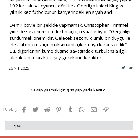
102 kez ulusal oyuncu, dört kez Oberliga kaleci King ve
yılın iki kez futbolcunun kariyerindeki en siyah andı.
Demir böyle bir şekilde yapmamak. Christopher Trimmel
yine de sezonun son dört maçı için vaat ediyor: “Gerginliği
sürdürmek önemlidir. Gelecek sezonu olumlu bir duygu ile
ele alabilmemiz için maksimumu çıkarmaya karar verdik.”
Bu, diğerlerinin küme düşme savaşındaki türbülansla ilgili
olarak tam olarak bir şey gerektirir: karakter.
26 Nis 2025
#1
Cevap yazmak için giriş yap yada kayıt ol.
Facebook
Twitter
Reddit
Pinterest
Tumblr
WhatsApp
E-posta
Link
Paylaş:
Spor