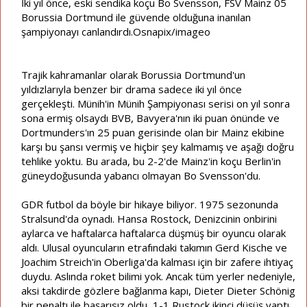
İki yıl önce, eski sendika koçu Bo Svensson, FSV Mainz 05
Borussia Dortmund ile güvende olduğuna inanılan
şampiyonayı canlandırdı.Osnapix/imageo
Trajik kahramanlar olarak Borussia Dortmund'un
yıldızlarıyla benzer bir drama sadece iki yıl önce
gerçekleşti. Münih'in Münih Şampiyonası serisi on yıl sonra
sona ermiş olsaydı BVB, Bavyera'nın iki puan önünde ve
Dortmunders'ın 25 puan gerisinde olan bir Mainz ekibine
karşı bu şansı vermiş ve hiçbir şey kalmamış ve aşağı doğru
tehlike yoktu. Bu arada, bu 2-2'de Mainz'in koçu Berlin'in
güneydoğusunda yabancı olmayan Bo Svensson'du.
GDR futbol da böyle bir hikaye biliyor. 1975 sezonunda
Stralsund'da oynadı. Hansa Rostock, Denizcinin onbirini
aylarca ve haftalarca haftalarca düşmüş bir oyuncu olarak
aldı. Ulusal oyuncuların etrafındaki takımın Gerd Kische ve
Joachim Streich'in Oberliga'da kalması için bir zafere ihtiyaç
duydu. Aslında roket bilimi yok. Ancak tüm yerler nedeniyle,
aksi takdirde gözlere bağlanma kapı, Dieter Dieter Schönig
bir penaltı ile başarısız oldu, 1-1 Rustock ikinci düşüş yaptı.