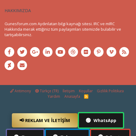
HAKKIMIZDA
Gunesforum.com Aydınlatan bilgi kaynağı sitesi. IRC ve mIRC
Hakkında merak ettiğiniz tüm paylaşımları sitemizde bulabilir ve
tartışabilirsiniz.
Antimony
Türkçe (TR)
İletişim
Koşullar
Gizlilik Politikası
Yardım
Anasayfa
R
S
S
🟢
📢 REKLAM VE İLETIŞIM
WhatsApp