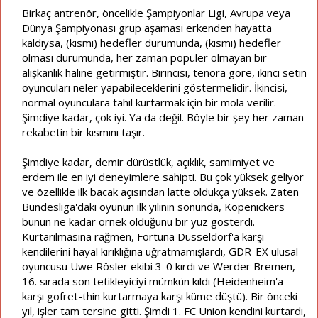
Birkaç antrenör, öncelikle Şampiyonlar Ligi, Avrupa veya
Dünya Şampiyonası grup aşaması erkenden hayatta
kaldıysa, (kısmi) hedefler durumunda, (kısmi) hedefler
olması durumunda, her zaman popüler olmayan bir
alışkanlık haline getirmiştir. Birincisi, tenora göre, ikinci setin
oyuncuları neler yapabileceklerini göstermelidir. İkincisi,
normal oyunculara tahıl kurtarmak için bir mola verilir.
Şimdiye kadar, çok iyi. Ya da değil. Böyle bir şey her zaman
rekabetin bir kısmını taşır.
Şimdiye kadar, demir dürüstlük, açıklık, samimiyet ve
erdem ile en iyi deneyimlere sahipti. Bu çok yüksek geliyor
ve özellikle ilk bacak açısından latte oldukça yüksek. Zaten
Bundesliga'daki oyunun ilk yılının sonunda, Köpenickers
bunun ne kadar örnek olduğunu bir yüz gösterdi.
Kurtarılmasına rağmen, Fortuna Düsseldorf'a karşı
kendilerini hayal kırıklığına uğratmamışlardı, GDR-EX ulusal
oyuncusu Uwe Rösler ekibi 3-0 kırdı ve Werder Bremen,
16. sırada son tetikleyiciyi mümkün kıldı (Heidenheim'a
karşı gofret-thin kurtarmaya karşı küme düştü). Bir önceki
yıl, işler tam tersine gitti. Şimdi 1. FC Union kendini kurtardı,