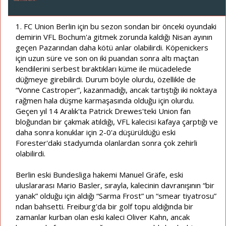
ş
ç
l
t
a
a
1. FC Union Berlin için bu sezon sondan bir önceki oyundaki
t
r
demirin VFL Bochum'a gitmek zorunda kaldığı Nisan ayının
a
i
geçen Pazarından daha kötü anlar olabilirdi. Köpenickers
n
h
için uzun süre ve son on iki puandan sonra altı maçtan
i
kendilerini serbest bıraktıkları küme ile mücadelede
düğmeye girebilirdi. Durum böyle olurdu, özellikle de
“Vonne Castroper”, kazanmadığı, ancak tartıştığı iki noktaya
rağmen hala düşme karmaşasında olduğu için olurdu.
Geçen yıl 14 Aralık'ta Patrick Drewes'teki Union fan
bloğundan bir çakmak atıldığı, VFL kalecisi kafaya çarptığı ve
daha sonra konuklar için 2-0'a düşürüldüğü eski
Forester'daki stadyumda olanlardan sonra çok zehirli
olabilirdi.
Berlin eski Bundesliga hakemi Manuel Gräfe, eski
uluslararası Mario Basler, sırayla, kalecinin davranışının “bir
yanak” olduğu için aldığı “Sarma Frost” un “smear tiyatrosu”
ndan bahsetti. Freiburg'da bir golf topu aldığında bir
zamanlar kurban olan eski kaleci Oliver Kahn, ancak