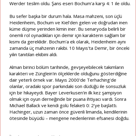
Werder teslim oldu. Şans eseri Bochum'a karşı 4: 1 ile oldu.
Bu sefer başka bir durum hala. Masa mahzeni, son üçlü
Heidenheim, Bochum ve Kiel'den gelen ve doğrudan inen
küme düşme yerinden kimin iner. Bu senaryoda belirli bir
önemli rol oynadıkları için demir için karakterin sağlam bir
kısmı da gereklidir. Bochum'a ek olarak, Heidenheim aynı
zamanda üç mahzenin rakibi. 10 Mayıs'ta Demir, bir önceki
yılın tanıtılan ekibini aldı.
Alman birinci bölüm tarihinde, gevşeyebilecek takımların
karakteri ve Zünglein'in ölçeklerde olduğunu gösterdiğine
dair yeterli örnek var. Mayıs 2000'de Terhaching'de
olanlar, oradaki spor parkındaki son düdüğü ile sonsuzluk
için bir hikayeydi. Bayer Leverkusen'in ilk kez şampiyon
olmak için oyun derneğinde bir puana ihtiyacı vardı. Sonra
Michael Ballack ve kendi golü felaketi 0: 2'ye başlattı.
Hachinger, uzun zaman önce güvenli limanda, kendilerinin
ötesinde büyüdü – mengene nedenlerinin efsanesi doğdu.