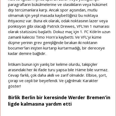
paragrafların bükülmelerine ve olasılıkların veya hükümet
dışı tercümanlara karşı. Ancak spor açısından, mutlu
olmamak için yeşil masada kaybettiğiniz bu noktaya
ihtiyacınız var. Buna ek olarak, odak noktasının lazer veya
ponksiyon gibi olacağı Patrick Drewes, VFL'nin 1 numarası
olarak statüsünü başlattı. Dokuz maç için 1. FC Köln'in uzun
zamanlı kalecisi Timo Horn'a kaybetti. Ve VFL'yi küme
düşme yerinin grev genişliğinde bırakan iki noktanın
bocumer'ları inişten kurtarıp kurtarmadığı, bir dereceye
kadar demire bağlıdır.
İntikam bunun için yanlış bir kelime olurdu, takipçiler
arasındaki her iki ifade turu yapsa bile Häme bile vurmaz.
Cevap farklı, çok daha akıllı ve zarif olmalıdır. Elbise, şort,
çorap ve cepli bir beyefendi. Ve çağrılmalı: Karakter
göster!
Birlik Berlin bir keresinde Werder Bremen'in
ligde kalmasına yardım etti