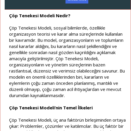
a
a
t
r
a
i
Çöp Tenekesi Modeli Nedir?
n
h
i
Çöp Tenekesi Modeli, sosyal bilimlerde, özellikle
organizasyon teorisi ve karar alma süreçlerinde kullanılan
bir kavramdır. Bu model, organizasyonların ve toplumların
nasıl kararlar aldığını, bu kararların nasıl şekillendiğini ve
genellikle sonradan nasıl gözden kaçırıldığını açıklamak
amacıyla geliştirilmiştir. Çöp Tenekesi Modeli,
organizasyonların ve yönetim süreçlerinin bazen
rastlantısal, düzensiz ve verimsiz olabileceğini savunur. Bu
modelin en önemli özelliklerinden biri, kararların ve
eylemlerin çoğu zaman önceden planlanmış, mantıklı ve
düzenli olmayıp, çoğu zaman acil ihtiyaçlardan ve mevcut
durumdan kaynaklanmasıdır.
Çöp Tenekesi Modeli’nin Temel İlkeleri
Çöp Tenekesi Modeli, üç ana faktörün birleşiminden ortaya
çıkar: Problemler, çözümler ve katılımcılar. Bu üç faktör bir