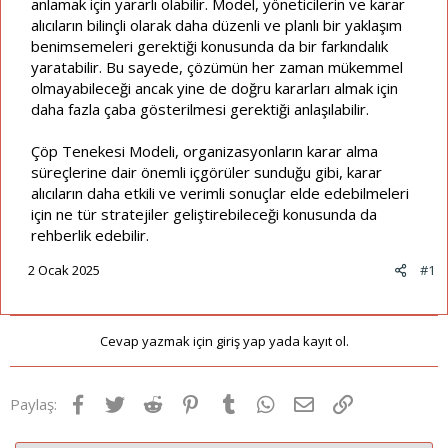
anlamak için yararlı olabilir. Model, yöneticilerin ve karar
alıcıların bilinçli olarak daha düzenli ve planlı bir yaklaşım
benimsemeleri gerektiği konusunda da bir farkındalık
yaratabilir. Bu sayede, çözümün her zaman mükemmel
olmayabileceği ancak yine de doğru kararları almak için
daha fazla çaba gösterilmesi gerektiği anlaşılabilir.
Çöp Tenekesi Modeli, organizasyonların karar alma
süreçlerine dair önemli içgörüler sunduğu gibi, karar
alıcıların daha etkili ve verimli sonuçlar elde edebilmeleri
için ne tür stratejiler geliştirebileceği konusunda da
rehberlik edebilir.
2 Ocak 2025
#1
Cevap yazmak için giriş yap yada kayıt ol.
Facebook
Twitter
Reddit
Pinterest
Tumblr
WhatsApp
E-posta
Link
Paylaş: