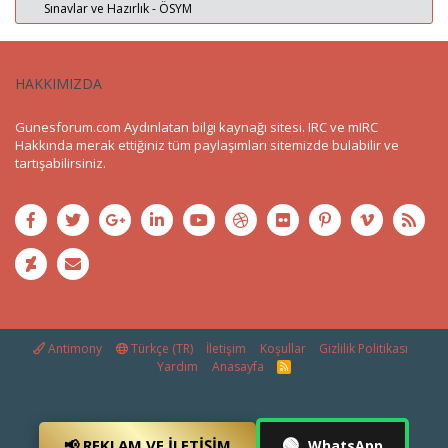
Sınavlar ve Hazırlık - ÖSYM
HAKKIMIZDA
Gunesforum.com Aydınlatan bilgi kaynağı sitesi. IRC ve mIRC
Hakkında merak ettiğiniz tüm paylaşımları sitemizde bulabilir ve
tartışabilirsiniz.
Antimony
Türkçe (TR)
İletişim
Koşullar
Gizlilik Politikası
Yardım
Anasayfa
R
S
S
🟢
📢 REKLAM VE İLETIŞIM
WhatsApp