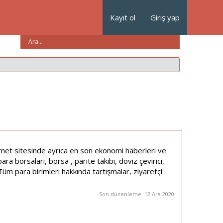
Kayıt ol
Giriş yap
nternet sitesinde ayrıca en son ekonomi haberleri ve
para borsaları, borsa , parite takibi, döviz çevirici,
Tüm para birimleri hakkında tartışmalar, ziyaretçi
Son düzenleme:
12 Ara 2020