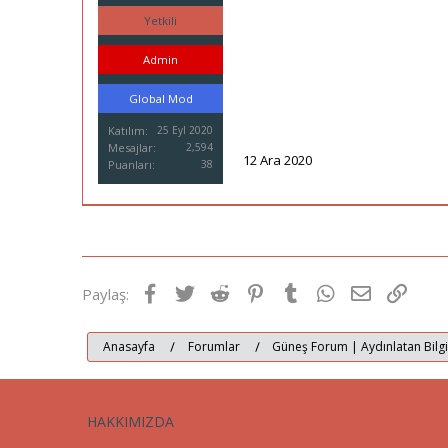
i
Yetkili
Admin
Global Mod
Katılım
25 Eyl 2020
Mesajlar
2,594
12 Ara 2020
Puanları
38
Facebook
Twitter
Reddit
Pinterest
Tumblr
WhatsApp
E-posta
Link
Paylaş:
Anasayfa
Forumlar
Güneş Forum | Aydınlatan Bilg
HAKKIMIZDA