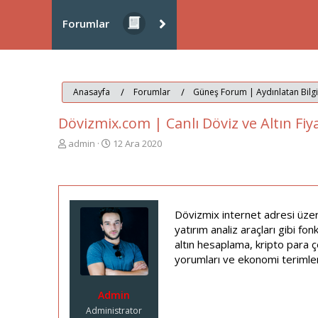
Forumlar
Anasayfa
Forumlar
Güneş Forum | Aydınlatan Bilg
Dövizmix.com | Canlı Döviz ve Altın Fiya
K
B
admin
12 Ara 2020
o
a
n
ş
u
l
y
a
u
n
Dövizmix internet adresi üzerin
b
g
yatırım analiz araçları gibi fo
a
ı
altın hesaplama, kripto para ç
ş
ç
l
t
yorumları ve ekonomi terimleri
a
a
t
r
Admin
a
i
n
h
Administrator