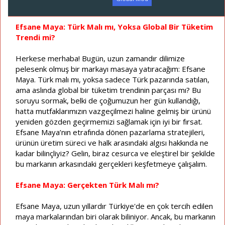
a
a
t
r
a
i
Efsane Maya: Türk Malı mı, Yoksa Global Bir Tüketim
n
h
Trendi mi?
i
Herkese merhaba! Bugün, uzun zamandır dilimize
pelesenk olmuş bir markayı masaya yatıracağım: Efsane
Maya. Türk malı mı, yoksa sadece Türk pazarında satılan,
ama aslında global bir tüketim trendinin parçası mı? Bu
soruyu sormak, belki de çoğumuzun her gün kullandığı,
hatta mutfaklarımızın vazgeçilmezi haline gelmiş bir ürünü
yeniden gözden geçirmemizi sağlamak için iyi bir fırsat.
Efsane Maya’nın etrafında dönen pazarlama stratejileri,
ürünün üretim süreci ve halk arasındaki algısı hakkında ne
kadar bilinçliyiz? Gelin, biraz cesurca ve eleştirel bir şekilde
bu markanın arkasındaki gerçekleri keşfetmeye çalışalım.
Efsane Maya: Gerçekten Türk Malı mı?
Efsane Maya, uzun yıllardır Türkiye'de en çok tercih edilen
maya markalarından biri olarak biliniyor. Ancak, bu markanın