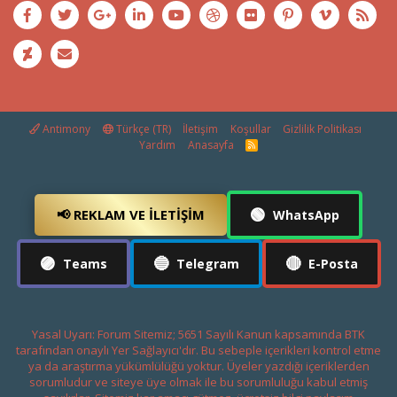
Antimony
Türkçe (TR)
İletişim
Koşullar
Gizlilik Politikası
Yardım
Anasayfa
R
S
S
🟢
📢 REKLAM VE İLETIŞIM
WhatsApp
🟣
🔵
🔴
Teams
Telegram
E-Posta
Yasal Uyarı: Forum Sitemiz; 5651 Sayılı Kanun kapsamında BTK
tarafından onaylı Yer Sağlayıcı'dır. Bu sebeple içerikleri kontrol etme
ya da araştırma yükümlülüğü yoktur. Üyeler yazdığı içeriklerden
sorumludur ve siteye üye olmak ile bu sorumluluğu kabul etmiş