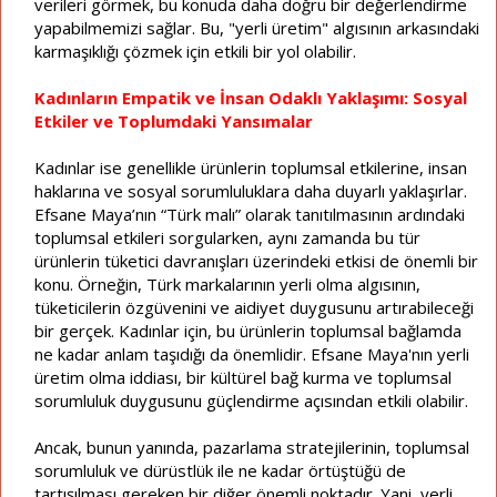
verileri görmek, bu konuda daha doğru bir değerlendirme
yapabilmemizi sağlar. Bu, "yerli üretim" algısının arkasındaki
karmaşıklığı çözmek için etkili bir yol olabilir.
Kadınların Empatik ve İnsan Odaklı Yaklaşımı: Sosyal
Etkiler ve Toplumdaki Yansımalar
Kadınlar ise genellikle ürünlerin toplumsal etkilerine, insan
haklarına ve sosyal sorumluluklara daha duyarlı yaklaşırlar.
Efsane Maya’nın “Türk malı” olarak tanıtılmasının ardındaki
toplumsal etkileri sorgularken, aynı zamanda bu tür
ürünlerin tüketici davranışları üzerindeki etkisi de önemli bir
konu. Örneğin, Türk markalarının yerli olma algısının,
tüketicilerin özgüvenini ve aidiyet duygusunu artırabileceği
bir gerçek. Kadınlar için, bu ürünlerin toplumsal bağlamda
ne kadar anlam taşıdığı da önemlidir. Efsane Maya'nın yerli
üretim olma iddiası, bir kültürel bağ kurma ve toplumsal
sorumluluk duygusunu güçlendirme açısından etkili olabilir.
Ancak, bunun yanında, pazarlama stratejilerinin, toplumsal
sorumluluk ve dürüstlük ile ne kadar örtüştüğü de
tartışılması gereken bir diğer önemli noktadır. Yani, yerli