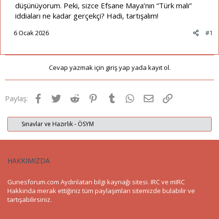
düşünüyorum. Peki, sizce Efsane Maya’nın “Türk malı”
iddiaları ne kadar gerçekçi? Hadi, tartışalım!
6 Ocak 2026
#1
Cevap yazmak için giriş yap yada kayıt ol.
Facebook
Twitter
Reddit
Pinterest
Tumblr
WhatsApp
E-posta
Link
Paylaş:
Sınavlar ve Hazırlık - ÖSYM
HAKKIMIZDA
Gunesforum.com Aydınlatan bilgi kaynağı sitesi. IRC ve mIRC
Hakkında merak ettiğiniz tüm paylaşımları sitemizde bulabilir ve
tartışabilirsiniz.