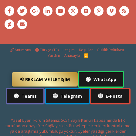
Antimony
Türkçe (TR)
İletişim
Koşullar
Gizlilik Politikası
Yardım
Anasayfa
R
S
S
🟢
📢 REKLAM VE İLETIŞIM
WhatsApp
🟣
🔵
🔴
Teams
Telegram
E-Posta
Yasal Uyarı: Forum Sitemiz; 5651 Sayılı Kanun kapsamında BTK
tarafından onaylı Yer Sağlayıcı'dır. Bu sebeple içerikleri kontrol etme
ya da araştırma yükümlülüğü yoktur. Üyeler yazdığı içeriklerden