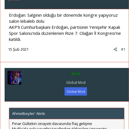
ş
ç
l
t
a
a
Erdoğan: Salgının olduğu bir dönemde kongre yapıyoruz
t
r
salon lebaleb dolu
a
i
AKP'li Cumhurbaşkanı Erdoğan, partisinin Yenişehir Kapalı
n
h
Spor Salonu'nda düzenlenen Rize 7. Olağan İl Kongresi'ne
i
katıldı.
15 Şub 2021
#1
Berk
Global Mod
Global Mod
Ahmetbeyler' Alıntı:
Pınar Gültekin cinayeti davasında flaş gelişme
Muğla'da eski sevgilisi tarafından öldürülen üniversite