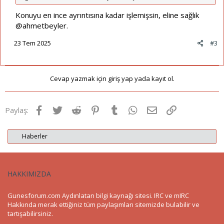
Konuyu en ince ayrıntısına kadar işlemişsin, eline sağlık
@ahmetbeyler
.
23 Tem 2025
#3
Cevap yazmak için giriş yap yada kayıt ol.
Facebook
Twitter
Reddit
Pinterest
Tumblr
WhatsApp
E-posta
Link
Paylaş:
Haberler
HAKKIMIZDA
Gunesforum.com Aydınlatan bilgi kaynağı sitesi. IRC ve mIRC
Hakkında merak ettiğiniz tüm paylaşımları sitemizde bulabilir ve
tartışabilirsiniz.