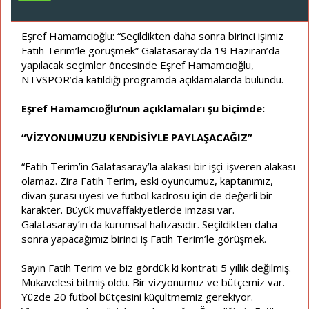
ş
ç
l
t
a
a
Eşref Hamamcıoğlu: “Seçildikten daha sonra birinci işimiz
t
r
Fatih Terim’le görüşmek” Galatasaray’da 19 Haziran’da
a
i
yapılacak seçimler öncesinde Eşref Hamamcıoğlu,
n
h
NTVSPOR’da katıldığı programda açıklamalarda bulundu.
i
Eşref Hamamcıoğlu’nun açıklamaları şu biçimde:
“VİZYONUMUZU KENDİSİYLE PAYLAŞACAĞIZ”
“Fatih Terim’in Galatasaray’la alakası bir işçi-işveren alakası
olamaz. Zira Fatih Terim, eski oyuncumuz, kaptanımız,
divan şurası üyesi ve futbol kadrosu için de değerli bir
karakter. Büyük muvaffakiyetlerde imzası var.
Galatasaray’ın da kurumsal hafızasıdır. Seçildikten daha
sonra yapacağımız birinci iş Fatih Terim’le görüşmek.
Sayın Fatih Terim ve biz gördük ki kontratı 5 yıllık değilmiş.
Mukavelesi bitmiş oldu. Bir vizyonumuz ve bütçemiz var.
Yüzde 20 futbol bütçesini küçültmemiz gerekiyor.