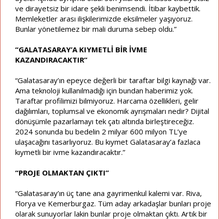
ve dirayetsiz bir idare şekli benimsendi. İtibar kaybettik.
Memleketler arası ilişkilerimizde eksilmeler yaşıyoruz.
Bunlar yönetilemez bir mali duruma sebep oldu.”
“GALATASARAY’A KIYMETLİ BİR İVME
KAZANDIRACAKTIR”
“Galatasaray’ın epeyce değerli bir taraftar bilgi kaynağı var.
Ama teknoloji kullanılmadığı için bundan haberimiz yok.
Taraftar profilimizi bilmiyoruz. Harcama özellikleri, gelir
dağılımları, toplumsal ve ekonomik ayrışmaları nedir? Dijital
dönüşümle pazarlamayı tek çatı altında birleştireceğiz.
2024 sonunda bu bedelin 2 milyar 600 milyon TL’ye
ulaşacağını tasarlıyoruz. Bu kıymet Galatasaray’a fazlaca
kıymetli bir ivme kazandıracaktır.”
“PROJE OLMAKTAN ÇIKTI”
“Galatasaray’ın üç tane ana gayrimenkul kalemi var. Riva,
Florya ve Kemerburgaz. Tüm aday arkadaşlar bunları proje
olarak sunuyorlar lakin bunlar proje olmaktan çıktı. Artık bir