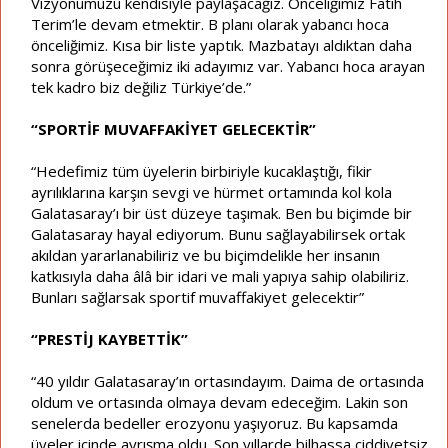
Vizyonumuzu kendisiyle paylaşacağız. Önceliğimiz Fatih
Terim’le devam etmektir. B planı olarak yabancı hoca
önceliğimiz. Kısa bir liste yaptık. Mazbatayı aldıktan daha
sonra görüşeceğimiz iki adayımız var. Yabancı hoca arayan
tek kadro biz değiliz Türkiye’de.”
“SPORTİF MUVAFFAKİYET GELECEKTİR”
“Hedefimiz tüm üyelerin birbiriyle kucaklaştığı, fikir
ayrılıklarına karşın sevgi ve hürmet ortamında kol kola
Galatasaray’ı bir üst düzeye taşımak. Ben bu biçimde bir
Galatasaray hayal ediyorum. Bunu sağlayabilirsek ortak
akıldan yararlanabiliriz ve bu biçimdelikle her insanın
katkısıyla daha âlâ bir idari ve mali yapıya sahip olabiliriz.
Bunları sağlarsak sportif muvaffakiyet gelecektir”
“PRESTİJ KAYBETTİK”
“40 yıldır Galatasaray’ın ortasındayım. Daima de ortasında
oldum ve ortasında olmaya devam edeceğim. Lakin son
senelerda bedeller erozyonu yaşıyoruz. Bu kapsamda
üyeler içinde ayrışma oldu. Son yıllarde bilhassa ciddiyetsiz