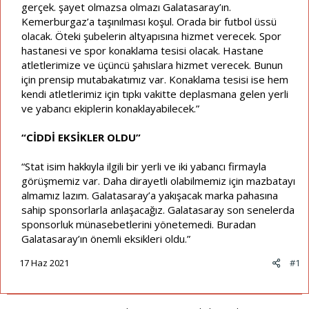
gerçek. şayet olmazsa olmazı Galatasaray’ın.
Kemerburgaz’a taşınılması koşul. Orada bir futbol üssü
olacak. Öteki şubelerin altyapısına hizmet verecek. Spor
hastanesi ve spor konaklama tesisi olacak. Hastane
atletlerimize ve üçüncü şahıslara hizmet verecek. Bunun
için prensip mutabakatımız var. Konaklama tesisi ise hem
kendi atletlerimiz için tıpkı vakitte deplasmana gelen yerli
ve yabancı ekiplerin konaklayabilecek.”
“CİDDİ EKSİKLER OLDU”
“Stat isim hakkıyla ilgili bir yerli ve iki yabancı firmayla
görüşmemiz var. Daha dirayetli olabilmemiz için mazbatayı
almamız lazım. Galatasaray’a yakışacak marka pahasına
sahip sponsorlarla anlaşacağız. Galatasaray son senelerda
sponsorluk münasebetlerini yönetemedi. Buradan
Galatasaray’ın önemli eksikleri oldu.”
17 Haz 2021
#1