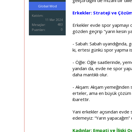
geliştirdiğini de mizahi bir dille
i
Global Mod
Erkekler: Strateji ve Çözüm
Katılım
11 Mar 2024
Erkekler evde spor yapmayı düş
Mesajlar
483
Puanları
0
gözden geçirip "yarın kesin y
- Sabah: Sabah uyandığında, gö
ki, ertesi günkü spor yapma is
- Öğle: Öğle saatlerinde, yeme
yandan da, evde ne spor yapabil
daha mantıklı olur.
- Akşam: Akşam yemeğinden son
erteler, ama en büyük çözüm ö
ibarettir.
Yani erkekler açısından evde s
edemeyiz: “Yarın yapacağım” de
Kadınlar: Empati ve İlişki Od