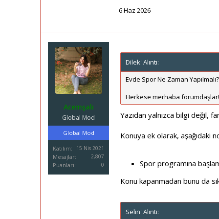
6 Haz 2026
Dilek' Alıntı:
Evde Spor Ne Zaman Yapılmalı? 
Herkese merhaba forumdaşlar!
Acemşalı
Yazıdan yalnızca bilgi değil, f
Global Mod
Global Mod
Konuya ek olarak, aşağıdaki no
Katılım
15 Nis 2021
Mesajlar
2,807
Spor programına başlama
Puanları
0
Konu kapanmadan bunu da sık
Selin' Alıntı: