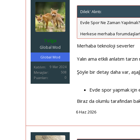
Dilek' Alıntı:
Evde Spor Ne Zaman Yapılmalı? 
Herkese merhaba forumdaşlar!
Tolga
Merhaba teknoloji severler
Global Mod
Global Mod
Yalın ama etkili anlatım tarz
Katılım
9 Mar 2024
Şöyle bir detay daha var, aşağı
Mesajlar
508
Puanları
0
Evde spor yapmak için en
Biraz da olumlu tarafından ba
6 Haz 2026