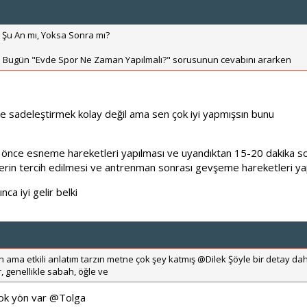
Şu An mı, Yoksa Sonra mı?
 Bugün "Evde Spor Ne Zaman Yapılmalı?" sorusunun cevabını ararken
de sadeleştirmek kolay değil ama sen çok iyi yapmışsın bunu
ce esneme hareketleri yapılması ve uyandıktan 15-20 dakika sonra
rin tercih edilmesi ve antrenman sonrası gevşeme hareketleri ya
ca iyi gelir belki
n ama etkili anlatım tarzın metne çok şey katmış @Dilek Şöyle bir detay dah
 genellikle sabah, öğle ve
çok yön var
@Tolga