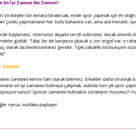
in En İyi Zaman Ne Zaman?
şen stratejileri bir kenara bırakırsak, evde spor yapmak için en do
 an! Çünkü yapmamanın her türlü bahanesi var, ama asıl mesele, spo
rde başlarsınız, isterseniz akşamı tercih edersiniz. Ancak önemli
lmekte gizlidir. Tabii, bir de karşınıza çıkacak o zor engel var: o 
 güç olarak da benimsemeniz gerekir. Tıpkı sabahki motivasyon söz
ş!"
ir Zaman!
ın zamanını kimse tam olarak bilemez. Erkekler daha stratejik baka
anın en iyi zamanını bulmaya çalışmak, aslında tüm yılı spor yapma 
düşünüyorsunuz? Sporun zamanını bulmakta zorlanıyor musunuz? Han
Eğer varsa, mutlaka paylaşın!