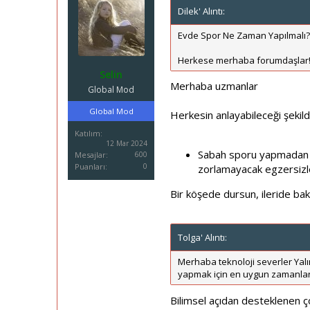
Dilek' Alıntı:
Evde Spor Ne Zaman Yapılmalı? 
Herkese merhaba forumdaşlar!
Selin
Merhaba uzmanlar
Global Mod
Global Mod
Herkesin anlayabileceği şekil
Katılım
12 Mar 2024
Sabah sporu yapmadan ön
Mesajlar
600
Puanları
0
zorlamayacak egzersizle
Bir köşede dursun, ileride bakın
Tolga' Alıntı:
Merhaba teknoloji severler Yalı
yapmak için en uygun zamanlar,
Bilimsel açıdan desteklenen 