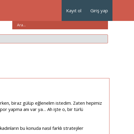
Kayıt ol
Giriş yap
en, biraz gülüp eğlenelim istedim. Zaten hepimiz
por yapma anı var ya… Ah işte o, bir türlü
dınların bu konuda nasıl farklı stratejiler