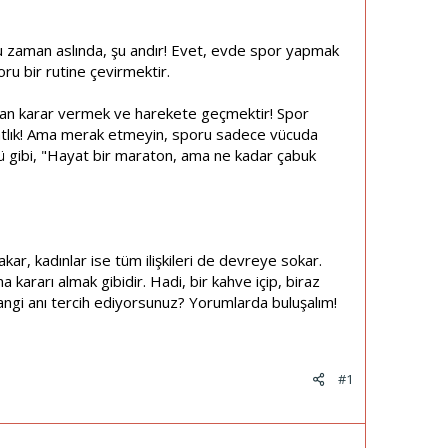
ğru zaman aslında, şu andır! Evet, evde spor yapmak
ru bir rutine çevirmektir.
 olan karar vermek ve harekete geçmektir! Spor
rahatlık! Ama merak etmeyin, sporu sadece vücuda
ü gibi, "Hayat bir maraton, ama ne kadar çabuk
r, kadınlar ise tüm ilişkileri de devreye sokar.
kararı almak gibidir. Hadi, bir kahve içip, biraz
gi anı tercih ediyorsunuz? Yorumlarda buluşalım!
#1