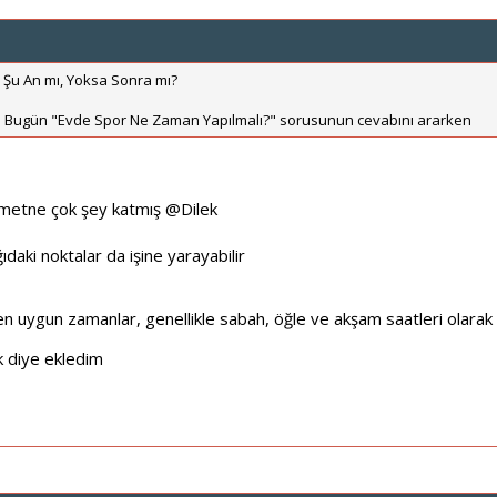
Şu An mı, Yoksa Sonra mı?
 Bugün "Evde Spor Ne Zaman Yapılmalı?" sorusunun cevabını ararken
ın metne çok şey katmış
@Dilek
daki noktalar da işine yarayabilir
 uygun zamanlar, genellikle sabah, öğle ve akşam saatleri olarak b
k diye ekledim