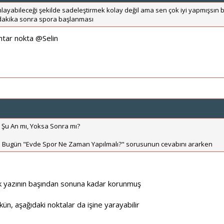
ayabileceği şekilde sadeleştirmek kolay değil ama sen çok iyi yapmışs
 dakika sonra spora başlanması
htar nokta
@Selin
Şu An mı, Yoksa Sonra mı?
 Bugün "Evde Spor Ne Zaman Yapılmalı?" sorusunun cevabını ararken
ük yazının başından sonuna kadar korunmuş
n, aşağıdaki noktalar da işine yarayabilir