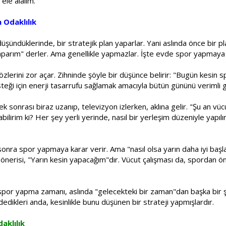
 ele alalım.
 Odaklılık
ündüklerinde, bir stratejik plan yaparlar. Yani aslında önce bir pl
aparım" derler. Ama genellikle yapmazlar. İşte evde spor yapmaya k
zlerini zor açar. Zihninde şöyle bir düşünce belirir: "Bugün kesin 
teği için enerji tasarrufu sağlamak amacıyla bütün gününü verimli 
k sonrası biraz uzanıp, televizyon izlerken, aklına gelir. "Şu an vüc
irim ki? Her şey yerli yerinde, nasıl bir yerleşim düzeniyle yapılır
ra spor yapmaya karar verir. Ama "nasıl olsa yarın daha iyi başla
nerisi, "Yarın kesin yapacağım"dır. Vücut çalışması da, spordan ö
por yapma zamanı, aslında "gelecekteki bir zaman"dan başka bir şey 
dikleri anda, kesinlikle bunu düşünen bir strateji yapmışlardır.
aklılık