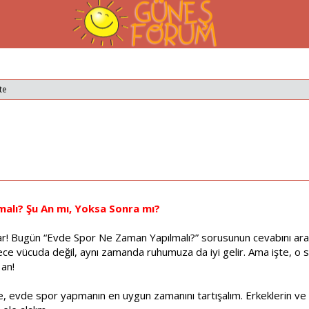
te
alı? Şu An mı, Yoksa Sonra mı?
 Bugün “Evde Spor Ne Zaman Yapılmalı?” sorusunun cevabını arark
ce vücuda değil, aynı zamanda ruhumuza da iyi gelir. Ama işte, o s
an!
de, evde spor yapmanın en uygun zamanını tartışalım. Erkeklerin ve ka