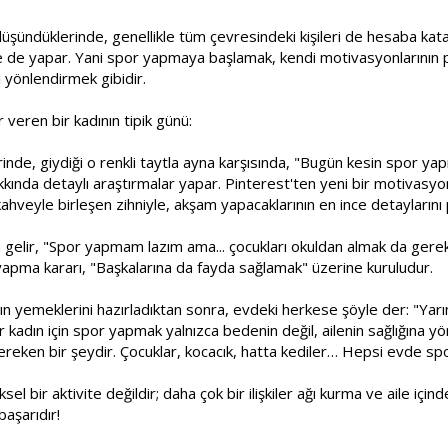
ündüklerinde, genellikle tüm çevresindeki kişileri de hesaba katar
ine de yapar. Yani spor yapmaya başlamak, kendi motivasyonlarının 
nı yönlendirmek gibidir.
veren bir kadının tipik günü:
nde, giydiği o renkli taytla ayna karşısında, "Bugün kesin spor yapm
ında detaylı araştırmalar yapar. Pinterest'ten yeni bir motivasy
ahveyle birleşen zihniyle, akşam yapacaklarının en ince detaylarını p
na gelir, "Spor yapmam lazım ama... çocukları okuldan almak da g
yapma kararı, "Başkalarına da fayda sağlamak" üzerine kuruludur.
ın yemeklerini hazırladıktan sonra, evdeki herkese şöyle der: "Ya
bir kadın için spor yapmak yalnızca bedenin değil, ailenin sağlığına
ereken bir şeydir. Çocuklar, kocacık, hatta kediler… Hepsi evde sp
iksel bir aktivite değildir; daha çok bir ilişkiler ağı kurma ve aile i
başarıdır!