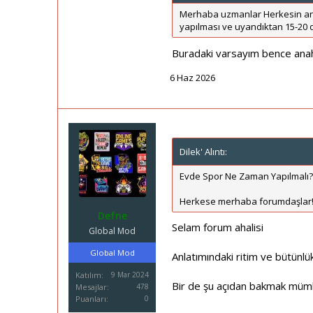
Merhaba uzmanlar Herkesin anl
yapılması ve uyandıktan 15-20
Buradaki varsayım bence ana
6 Haz 2026
Dilek' Alıntı:
Evde Spor Ne Zaman Yapılmalı? 
Herkese merhaba forumdaşlar!
Defne
Selam forum ahalisi
Global Mod
Global Mod
Anlatımındaki ritim ve bütünl
Katılım
9 Mar 2024
Bir de şu açıdan bakmak mümkü
Mesajlar
478
Puanları
0