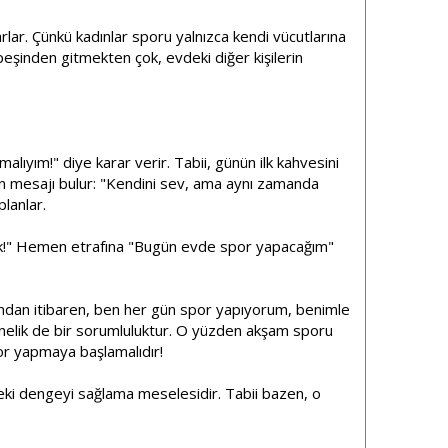
lar. Çünkü kadınlar sporu yalnızca kendi vücutlarına
peşinden gitmekten çok, evdeki diğer kişilerin
alıyım!" diye karar verir. Tabii, günün ilk kahvesini
on mesajı bulur: "Kendini sev, ama aynı zamanda
lanlar.
erek!" Hemen etrafına "Bugün evde spor yapacağım"
rından itibaren, ben her gün spor yapıyorum, benimle
 yönelik de bir sorumluluktur. O yüzden akşam sporu
or yapmaya başlamalıdır!
çindeki dengeyi sağlama meselesidir. Tabii bazen, o