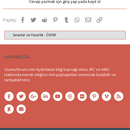
Cevap yazmak için giriş yap yada kayıt ol.
Facebook
Twitter
Reddit
Pinterest
Tumblr
WhatsApp
E-posta
Link
Paylaş:
Sınavlar ve Hazırlık - ÖSYM
HAKKIMIZDA
Gunesforum.com Aydınlatan bilgi kaynağı sitesi. IRC ve mIRC
Hakkında merak ettiğiniz tüm paylaşımları sitemizde bulabilir ve
tartışabilirsiniz.