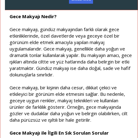
a
a
t
r
a
i
Gece Makyajı Nedir?
n
h
i
Gece makyajı, gündüz makyajından farklı olarak gece
etkinliklerinde, özel davetlerde veya geceye özel bir
görünüm elde etmek amacıyla yapılan makyaj
uygulamalarıdır. Gece makyajı, genellikle daha yoğun ve
dramatik tonlar kullanılarak yapılır. Bu makyajın amacı, gece
ışıkları altında ciltte ve yüz hatlarında daha belirgin bir etki
yaratmaktır. Gündüz makyajı ise daha doğal, sade ve hafif
dokunuşlarla sınırlıdır.
Gece makyajı, bir kişinin daha cesur, dikkat çekici ve
etkileyici bir görünüm elde etmesini sağlar. Bu nedenle,
geceye uygun renkler, makyaj teknikleri ve kullanılan
ürünler de farklılık gösterir. Örneğin, gece makyajında
gözler ve dudaklar daha yoğun ve belirgin olabilirken, cilt
daha pürüzsüz ve ışıltılı bir hale getirilir.
Gece Makyajı ile İlgili En Sık Sorulan Sorular