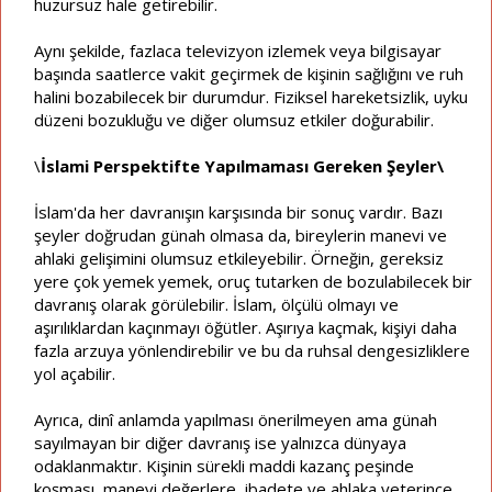
huzursuz hale getirebilir.
Aynı şekilde, fazlaca televizyon izlemek veya bilgisayar
başında saatlerce vakit geçirmek de kişinin sağlığını ve ruh
halini bozabilecek bir durumdur. Fiziksel hareketsizlik, uyku
düzeni bozukluğu ve diğer olumsuz etkiler doğurabilir.
\
İslami Perspektifte Yapılmaması Gereken Şeyler\
İslam'da her davranışın karşısında bir sonuç vardır. Bazı
şeyler doğrudan günah olmasa da, bireylerin manevi ve
ahlaki gelişimini olumsuz etkileyebilir. Örneğin, gereksiz
yere çok yemek yemek, oruç tutarken de bozulabilecek bir
davranış olarak görülebilir. İslam, ölçülü olmayı ve
aşırılıklardan kaçınmayı öğütler. Aşırıya kaçmak, kişiyi daha
fazla arzuya yönlendirebilir ve bu da ruhsal dengesizliklere
yol açabilir.
Ayrıca, dinî anlamda yapılması önerilmeyen ama günah
sayılmayan bir diğer davranış ise yalnızca dünyaya
odaklanmaktır. Kişinin sürekli maddi kazanç peşinde
koşması, manevi değerlere, ibadete ve ahlaka yeterince