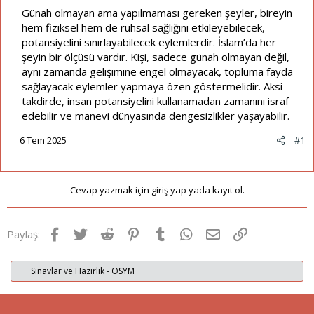
Günah olmayan ama yapılmaması gereken şeyler, bireyin
hem fiziksel hem de ruhsal sağlığını etkileyebilecek,
potansiyelini sınırlayabilecek eylemlerdir. İslam’da her
şeyin bir ölçüsü vardır. Kişi, sadece günah olmayan değil,
aynı zamanda gelişimine engel olmayacak, topluma fayda
sağlayacak eylemler yapmaya özen göstermelidir. Aksi
takdirde, insan potansiyelini kullanamadan zamanını israf
edebilir ve manevi dünyasında dengesizlikler yaşayabilir.
6 Tem 2025
#1
Cevap yazmak için giriş yap yada kayıt ol.
Facebook
Twitter
Reddit
Pinterest
Tumblr
WhatsApp
E-posta
Link
Paylaş:
Sınavlar ve Hazırlık - ÖSYM