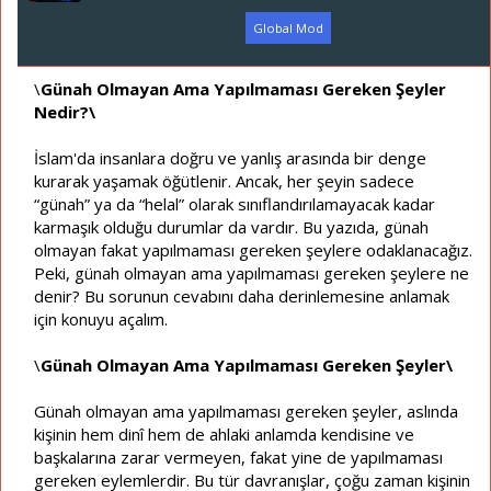
ş
ç
l
t
Global Mod
a
a
t
r
a
i
\
Günah Olmayan Ama Yapılmaması Gereken Şeyler
n
h
Nedir?\
i
İslam'da insanlara doğru ve yanlış arasında bir denge
kurarak yaşamak öğütlenir. Ancak, her şeyin sadece
“günah” ya da “helal” olarak sınıflandırılamayacak kadar
karmaşık olduğu durumlar da vardır. Bu yazıda, günah
olmayan fakat yapılmaması gereken şeylere odaklanacağız.
Peki, günah olmayan ama yapılmaması gereken şeylere ne
denir? Bu sorunun cevabını daha derinlemesine anlamak
için konuyu açalım.
\
Günah Olmayan Ama Yapılmaması Gereken Şeyler\
Günah olmayan ama yapılmaması gereken şeyler, aslında
kişinin hem dinî hem de ahlaki anlamda kendisine ve
başkalarına zarar vermeyen, fakat yine de yapılmaması
gereken eylemlerdir. Bu tür davranışlar, çoğu zaman kişinin