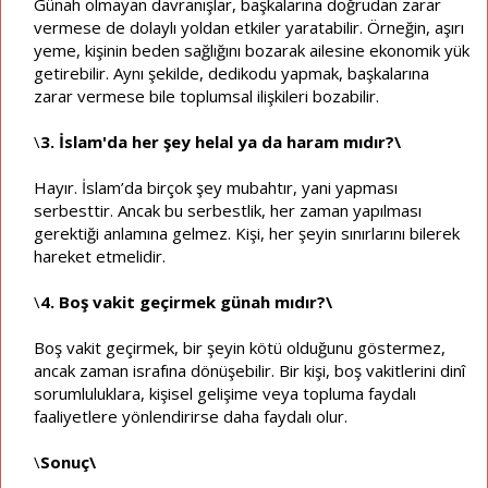
Günah olmayan davranışlar, başkalarına doğrudan zarar
vermese de dolaylı yoldan etkiler yaratabilir. Örneğin, aşırı
yeme, kişinin beden sağlığını bozarak ailesine ekonomik yük
getirebilir. Aynı şekilde, dedikodu yapmak, başkalarına
zarar vermese bile toplumsal ilişkileri bozabilir.
\
3. İslam'da her şey helal ya da haram mıdır?\
Hayır. İslam’da birçok şey mubahtır, yani yapması
serbesttir. Ancak bu serbestlik, her zaman yapılması
gerektiği anlamına gelmez. Kişi, her şeyin sınırlarını bilerek
hareket etmelidir.
\
4. Boş vakit geçirmek günah mıdır?\
Boş vakit geçirmek, bir şeyin kötü olduğunu göstermez,
ancak zaman israfına dönüşebilir. Bir kişi, boş vakitlerini dinî
sorumluluklara, kişisel gelişime veya topluma faydalı
faaliyetlere yönlendirirse daha faydalı olur.
\
Sonuç\