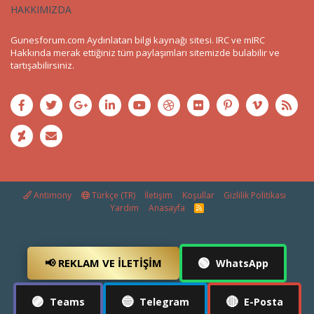
HAKKIMIZDA
Gunesforum.com Aydınlatan bilgi kaynağı sitesi. IRC ve mIRC
Hakkında merak ettiğiniz tüm paylaşımları sitemizde bulabilir ve
tartışabilirsiniz.
Antimony
Türkçe (TR)
İletişim
Koşullar
Gizlilik Politikası
Yardım
Anasayfa
R
S
S
🟢
📢 REKLAM VE İLETIŞIM
WhatsApp
🟣
🔵
🔴
Teams
Telegram
E-Posta