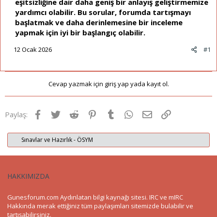
eşitsizliğine dair daha geniş bir anlayış geliştirmemize
yardımcı olabilir. Bu sorular, forumda tartışmayı
başlatmak ve daha derinlemesine bir inceleme
yapmak için iyi bir başlangıç olabilir.
12 Ocak 2026
#1
Cevap yazmak için giriş yap yada kayıt ol.
Facebook
Twitter
Reddit
Pinterest
Tumblr
WhatsApp
E-posta
Link
Paylaş:
Sınavlar ve Hazırlık - ÖSYM
HAKKIMIZDA
Gunesforum.com Aydınlatan bilgi kaynağı sitesi. IRC ve mIRC
Hakkında merak ettiğiniz tüm paylaşımları sitemizde bulabilir ve
tartışabilirsiniz.