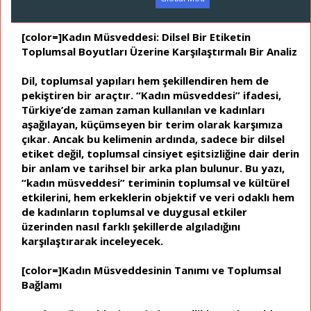
a
a
t
r
a
i
[color=]Kadın Müsveddesi: Dilsel Bir Etiketin
n
h
Toplumsal Boyutları Üzerine Karşılaştırmalı Bir Analiz
i
Dil, toplumsal yapıları hem şekillendiren hem de
pekiştiren bir araçtır. “Kadın müsveddesi” ifadesi,
Türkiye’de zaman zaman kullanılan ve kadınları
aşağılayan, küçümseyen bir terim olarak karşımıza
çıkar. Ancak bu kelimenin ardında, sadece bir dilsel
etiket değil, toplumsal cinsiyet eşitsizliğine dair derin
bir anlam ve tarihsel bir arka plan bulunur. Bu yazı,
“kadın müsveddesi” teriminin toplumsal ve kültürel
etkilerini, hem erkeklerin objektif ve veri odaklı hem
de kadınların toplumsal ve duygusal etkiler
üzerinden nasıl farklı şekillerde algıladığını
karşılaştırarak inceleyecek.
[color=]Kadın Müsveddesinin Tanımı ve Toplumsal
Bağlamı