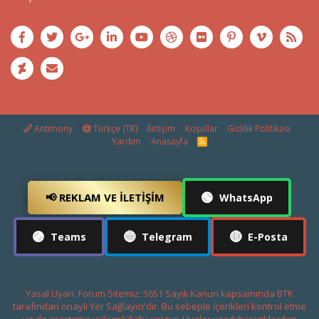
Antimony
Türkçe (TR)
İletişim
Koşullar
Gizlilik Politikası
Yardım
Anasayfa
R
S
S
🟢
📢 REKLAM VE İLETIŞIM
WhatsApp
🟣
🔵
🔴
Teams
Telegram
E-Posta
Yasal Uyarı: Forum Sitemiz; 5651 Sayılı Kanun kapsamında BTK
tarafından onaylı Yer Sağlayıcı'dır. Bu sebeple içerikleri kontrol etme