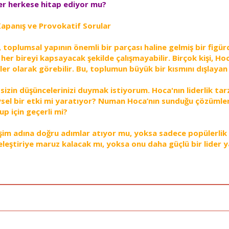
er herkese hitap ediyor mu?
apanış ve Provokatif Sorular
toplumsal yapının önemli bir parçası haline gelmiş bir figü
er bireyi kapsayacak şekilde çalışmayabilir. Birçok kişi, Ho
er olarak görebilir. Bu, toplumun büyük bir kısmını dışlayan b
izin düşüncelerinizi duymak istiyorum. Hoca'nın liderlik tarz
sel bir etki mi yaratıyor? Numan Hoca’nın sunduğu çözümler
up için geçerli mi?
şim adına doğru adımlar atıyor mu, yoksa sadece popülerlik 
 eleştiriye maruz kalacak mı, yoksa onu daha güçlü bir lide