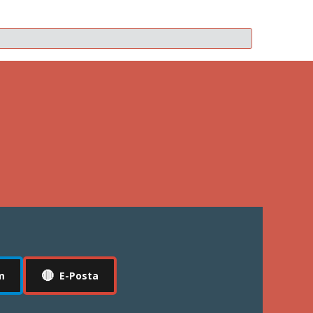
🔴
m
E-Posta