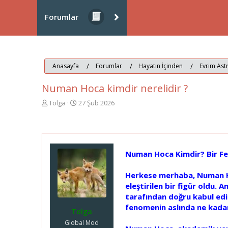
Forumlar
Anasayfa
Forumlar
Hayatın İçinden
Evrim Astr
Numan Hoca kimdir nerelidir ?
K
B
Tolga
27 Şub 2026
o
a
n
ş
u
l
y
a
u
n
Numan Hoca Kimdir? Bir Fen
b
g
a
ı
Herkese merhaba, Numan Ho
ş
ç
l
t
eleştirilen bir figür oldu.
a
a
tarafından doğru kabul edi
t
r
fenomenin aslında ne kadar
Tolga
a
i
n
h
Global Mod