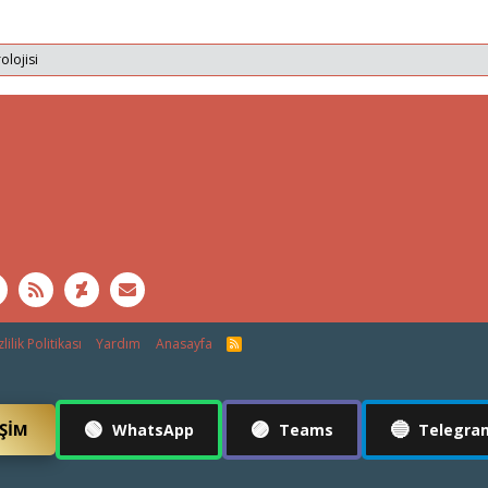
olojisi
lilik Politikası
Yardım
Anasayfa
R
S
S
🟢
🟣
🔵
IŞIM
WhatsApp
Teams
Telegra