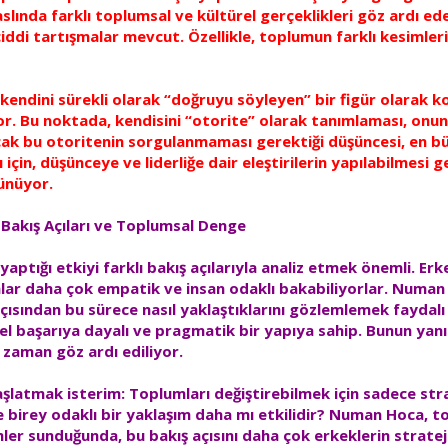
lında farklı toplumsal ve kültürel gerçeklikleri göz ardı ede
ddi tartışmalar mevcut. Özellikle, toplumun farklı kesimlerin
 kendini sürekli olarak “doğruyu söyleyen” bir figür olarak 
yor. Bu noktada, kendisini “otorite” olarak tanımlaması, onun
ak bu otoritenin sorgulanmaması gerektiği düşüncesi, en b
 için, düşünceye ve liderliğe dair eleştirilerin yapılabilmesi
ünüyor.
ı Bakış Açıları ve Toplumsal Denge
tığı etkiyi farklı bakış açılarıyla analiz etmek önemli. Erke
nlar daha çok empatik ve insan odaklı bakabiliyorlar. Numan 
açısından bu sürece nasıl yaklaştıklarını gözlemlemek faydal
sel başarıya dayalı ve pragmatik bir yapıya sahip. Bunun yanı
 zaman göz ardı ediliyor.
latmak isterim: Toplumları değiştirebilmek için sadece strat
e birey odaklı bir yaklaşım daha mı etkilidir? Numan Hoca,
ler sunduğunda, bu bakış açısını daha çok erkeklerin stratej