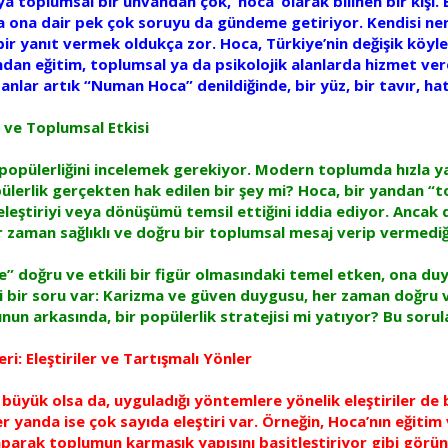
toplumsal bir unvandan çok, ‘hoca’ olarak bilinen bir kişi
a ona dair pek çok soruyu da gündeme getiriyor. Kendisi nere
ir yanıt vermek oldukça zor. Hoca, Türkiye’nin değişik köyl
dan eğitim, toplumsal ya da psikolojik alanlarda hizmet vere
nlar artık “Numan Hoca” denildiğinde, bir yüz, bir tavır, ha
 ve Toplumsal Etkisi
opülerliğini incelemek gerekiyor. Modern toplumda hızla yayı
pülerlik gerçekten hak edilen bir şey mi? Hoca, bir yandan “
leştiriyi veya dönüşümü temsil ettiğini iddia ediyor. Ancak
r zaman sağlıklı ve doğru bir toplumsal mesaj verip vermediğ
 doğru ve etkili bir figür olmasındaki temel etken, ona du
 bir soru var: Karizma ve güven duygusu, her zaman doğru ve e
nun arkasında, bir popülerlik stratejisi mi yatıyor? Bu soru
i: Eleştiriler ve Tartışmalı Yönler
büyük olsa da, uyguladığı yöntemlere yönelik eleştiriler de bi
iğer yanda ise çok sayıda eleştiri var. Örneğin, Hoca’nın eğit
aparak toplumun karmaşık yapısını basitleştiriyor gibi gör