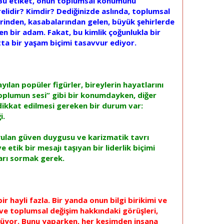
. Bu etiket, onun toplumsal konumunu
lidir? Kimdir? Dediğinizde aslında, toplumsal
erinden, kasabalarından gelen, büyük şehirlerde
n bir adam. Fakat, bu kimlik çoğunlukla bir
tta bir yaşam biçimi tasavvur ediyor.
lan popüler figürler, bireylerin hayatlarını
toplumun sesi” gibi bir konumdayken, diğer
 dikkat edilmesi gereken bir durum var:
i.
yulan güven duygusu ve karizmatik tavrı
tik bir mesajı taşıyan bir liderlik biçimi
ları sormak gerek.
r hayli fazla. Bir yanda onun bilgi birikimi ve
im ve toplumsal değişim hakkındaki görüşleri,
ünüyor. Bunu yaparken, her kesimden insana