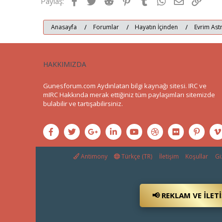
Facebook
Twitter
Reddit
Pinterest
Tumblr
WhatsApp
E-posta
Link
Paylaş:
Anasayfa
Forumlar
Hayatın İçinden
Evrim Astr
HAKKIMIZDA
Gunesforum.com Aydınlatan bilgi kaynağı sitesi. IRC ve
mIRC Hakkında merak ettiğiniz tüm paylaşımları sitemizde
bulabilir ve tartışabilirsiniz.
Antimony
Türkçe (TR)
İletişim
Koşullar
Giz
📢 REKLAM VE İLET