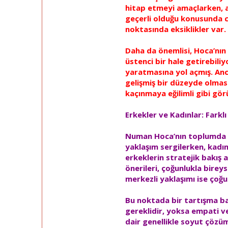
hitap etmeyi amaçlarken, as
geçerli olduğu konusunda ci
noktasında eksiklikler var.
Daha da önemlisi, Hoca’nın
üstenci bir hale getirebili
yaratmasına yol açmış. Anc
gelişmiş bir düzeyde olması
kaçınmaya eğilimli gibi gör
Erkekler ve Kadınlar: Farkl
Numan Hoca’nın toplumda yap
yaklaşım sergilerken, kadı
erkeklerin stratejik bakış 
önerileri, çoğunlukla birey
merkezli yaklaşımı ise çoğu
Bu noktada bir tartışma baş
gereklidir, yoksa empati v
dair genellikle soyut çözüm