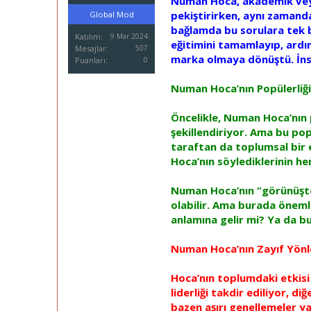
Numan Hoca, akademik veya 
i
pekiştirirken, aynı zamand
Global Mod
bağlamda bu sorulara tek b
Katılım
9 Mar 2024
eğitimini tamamlayıp, ardın
Mesajlar
507
marka olmaya dönüştü. İnsa
Puanları
0
Numan Hoca’nın Popülerliği
Öncelikle, Numan Hoca’nın p
şekillendiriyor. Ama bu po
taraftan da toplumsal bir e
Hoca’nın söylediklerinin he
Numan Hoca’nın “görünüşte”
olabilir. Ama burada önemli
anlamına gelir mi? Ya da bu
Numan Hoca’nın Zayıf Yönler
Hoca’nın toplumdaki etkisi 
liderliği takdir ediliyor, d
bazen aşırı genellemeler y