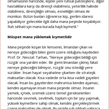
olmamasının haricinde, kişinin yeni ruhsal patolojilere, diğer
hastalıklara karşı da dirençli olabilmesi, yeterlilik halinde
olabilmesi, dirençliliğin olması, esnekliğin olması ile
mümkün. Bütün bunları öğrenirse kişi, gerilim idaresi
yapabiliyor gelecekle ilgili daha mana peşinde koşabiliyor.
Ruh sıhhati için mana burada hayli kıymetli.”
Müspet mana yüklemek kıymetlidir
Mana peşinde koşan bir kimsenin, limandan çıkan ve
nereye gideceğini bilen gemi üzere olduğunu kaydeden
Prof. Dr. Nevzat Tarhan, “Nereye gideceğini bildiği için
rüzgâr ona yardım eder. Bir gemi limandan çıkmış fakat
nereye gideceğini bilmiyor, rüzgâr onu istediği yere
sürükler. İnsan hayat seyahatine çıkarken de stratejik
maksatları olacak. Kısa vadede orta-kısa vadeli gayeleri
olacak. İnsan bu gayelerden mahrumsa kendini aşamaz,
kendini aşamayan insan mana peşinde olmaz. İnsanın
yemek, içmek, üremek üzere temel gereksinimleri
haricinde sevmek, sevilmek, toplum için bir şey yapmak,
yüksek kıymetlere sahip olmak, kendini gerçekleştirmek
üzere maksatları de olmalı. Bu niçinle ruh sıhhati yalnızca