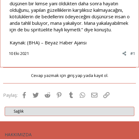
düşünen bir kimse yani öldükten daha sonra hayatın
olduğunu, yapılan güzelliklerin karşılıksız kalmayacağını,
kötülüklerin de bedellerini ödeyeceğini düşünürse insan o
anda tahlil buluyor, mana yakalıyor. Mana yakalayabilmek
için de bu spritüelite hayli kıymetli.” diye konuştu.
Kaynak: (BHA) – Beyaz Haber Ajansı
10 Eki 2021
#1
Cevap yazmak için giriş yap yada kayıt ol.
Facebook
Twitter
Reddit
Pinterest
Tumblr
WhatsApp
E-posta
Link
Paylaş:
Sağlık
HAKKIMIZDA