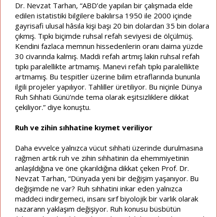
Dr. Nevzat Tarhan, “ABD’de yapılan bir çalışmada elde
edilen istatistiki bilgilere bakılırsa 1950 ile 2000 içinde
gayrisafi ulusal hâsıla kişi başı 20 bin dolardan 35 bin dolara
çıkmış. Tıpkı biçimde ruhsal refah seviyesi de ölçülmüş.
Kendini fazlaca memnun hissedenlerin oranı daima yüzde
30 civarında kalmış. Maddi refah artmış lakin ruhsal refah
tıpkı paralellikte artmamış. Manevi refah tıpkı paralellikte
artmamış. Bu tespitler üzerine bilim etraflarında bununla
ilgili projeler yapılıyor. Tahliller üretiliyor. Bu niçinle Dünya
Ruh Sıhhati Günü’nde tema olarak eşitsizliklere dikkat
çekiliyor.” diye konuştu.
Ruh ve zihin sıhhatine kıymet veriliyor
Daha evvelce yalnızca vücut sıhhati üzerinde durulmasına
rağmen artık ruh ve zihin sıhhatinin da ehemmiyetinin
anlaşıldığına ve öne çıkarıldığına dikkat çeken Prof. Dr.
Nevzat Tarhan, “Dünyada yeni bir değişim yaşanıyor. Bu
değişimde ne var? Ruh sıhhatini inkar eden yalnızca
maddeci indirgemeci, insanı sırf biyolojik bir varlık olarak
nazarann yaklaşım değişiyor. Ruh konusu büsbütün