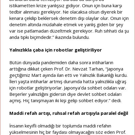
istikametten krize yanlışsız gidiyor. Onun için buna karşı
tedbir alınması gerekiyor. Ne olacaksa olsun diyerek bir
kenara çekilip beklersek denetim dışı olaylar olur. Onun için
denetim altında müdahale etmek ve yanlış giden bir şey
var ise patlamadan düzeltmek gerekiyor. Ruh sıhhati da şu
anda tıpkı biçimdedir.” ikazında bulundu.
Yalnızlıkla çaba için robotlar geliştiriliyor
Bütün dünyada pandemiden daha sonra intiharların
arttığına dikkat çeken Prof. Dr. Nevzat Tarhan, “Japonya
geçtiğimiz Mart ayında ilan etti ve Yalnızlık Bakanlığı kurdu.
İleri yaşta intiharlar artmış durumda hatta yalnızlıkla uğraş
için robotlar geliştiriyorlar. Japonya’da sohbet odaları var.
Beşerler yalnızlığını gidersin diye devlet sohbet odaları
açmış. Hiç tanışmayan iki kişi gelip sohbet ediyor.” dedi.
Maddi refah artışı, ruhsal refah artışıyla paralel değil
İnsanın keyifli olmadığı bir toplumda maddi refahın
yükselmesinin hiç bir faydası olmayacağını söz eden Prof.