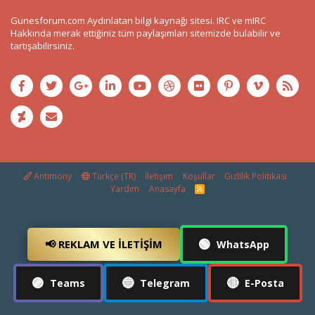
Gunesforum.com Aydınlatan bilgi kaynağı sitesi. IRC ve mIRC
Hakkında merak ettiğiniz tüm paylaşımları sitemizde bulabilir ve
tartışabilirsiniz.
Antimony
Türkçe (TR)
İletişim
Koşullar
Gizlilik Politikası
Yardım
Anasayfa
R
S
S
🟢
📢 REKLAM VE İLETIŞIM
WhatsApp
🟣
🔵
🔴
Teams
Telegram
E-Posta