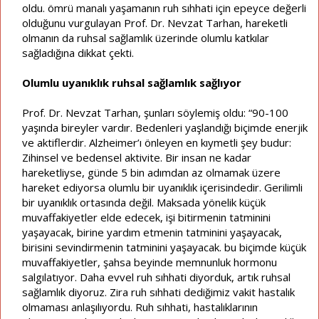
oldu. ömrü manalı yaşamanın ruh sıhhati için epeyce değerli
olduğunu vurgulayan Prof. Dr. Nevzat Tarhan, hareketli
olmanın da ruhsal sağlamlık üzerinde olumlu katkılar
sağladığına dikkat çekti.
Olumlu uyanıklık ruhsal sağlamlık sağlıyor
Prof. Dr. Nevzat Tarhan, şunları söylemiş oldu: “90-100
yaşında bireyler vardır. Bedenleri yaşlandığı biçimde enerjik
ve aktiflerdir. Alzheimer’ı önleyen en kıymetli şey budur:
Zihinsel ve bedensel aktivite. Bir insan ne kadar
hareketliyse, günde 5 bin adımdan az olmamak üzere
hareket ediyorsa olumlu bir uyanıklık içerisindedir. Gerilimli
bir uyanıklık ortasında değil. Maksada yönelik küçük
muvaffakiyetler elde edecek, işi bitirmenin tatminini
yaşayacak, birine yardım etmenin tatminini yaşayacak,
birisini sevindirmenin tatminini yaşayacak. bu biçimde küçük
muvaffakiyetler, şahsa beyinde memnunluk hormonu
salgılatıyor. Daha evvel ruh sıhhati diyorduk, artık ruhsal
sağlamlık diyoruz. Zira ruh sıhhati dediğimiz vakit hastalık
olmaması anlaşılıyordu. Ruh sıhhati, hastalıklarının