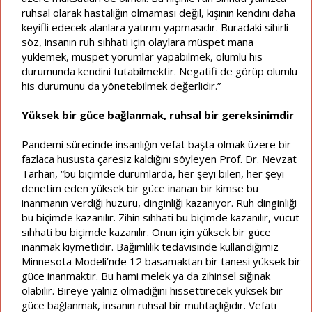
ruhsal olarak hastalığın olmaması değil, kişinin kendini daha
keyifli edecek alanlara yatırım yapmasıdır. Buradaki sihirli
söz, insanın ruh sıhhati için olaylara müspet mana
yüklemek, müspet yorumlar yapabilmek, olumlu his
durumunda kendini tutabilmektir. Negatifi de görüp olumlu
his durumunu da yönetebilmek değerlidir.”
Yüksek bir güce bağlanmak, ruhsal bir gereksinimdir
Pandemi sürecinde insanlığın vefat başta olmak üzere bir
fazlaca hususta çaresiz kaldığını söyleyen Prof. Dr. Nevzat
Tarhan, “bu biçimde durumlarda, her şeyi bilen, her şeyi
denetim eden yüksek bir güce inanan bir kimse bu
inanmanın verdiği huzuru, dinginliği kazanıyor. Ruh dinginliği
bu biçimde kazanılır. Zihin sıhhati bu biçimde kazanılır, vücut
sıhhati bu biçimde kazanılır. Onun için yüksek bir güce
inanmak kıymetlidir. Bağımlılık tedavisinde kullandığımız
Minnesota Modeli’nde 12 basamaktan bir tanesi yüksek bir
güce inanmaktır. Bu hami melek ya da zihinsel sığınak
olabilir. Bireye yalnız olmadığını hissettirecek yüksek bir
güce bağlanmak, insanın ruhsal bir muhtaçlığıdır. Vefatı