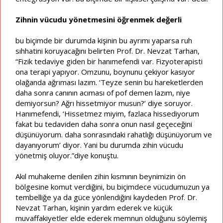
Zihnin vücudu yönetmesini öğrenmek değerli
bu biçimde bir durumda kişinin bu ayrımı yaparsa ruh
sıhhatini koruyacağını belirten Prof. Dr. Nevzat Tarhan,
“Fizik tedaviye giden bir hanımefendi var. Fizyoterapisti
ona terapi yapıyor. Omzunu, boynunu çekiyor kasıyor
olağanda ağrıması lazım. ‘Teyze senin bu hareketlerden
daha sonra canının acıması of pof demen lazım, niye
demiyorsun? Ağrı hissetmiyor musun?’ diye soruyor.
Hanımefendi, ‘Hissetmez miyim, fazlaca hissediyorum
fakat bu tedaviden daha sonra onun nasıl geçeceğini
düşünüyorum. daha sonrasındaki rahatlığı düşünüyorum ve
dayanıyorum’ diyor. Yani bu durumda zihin vücudu
yönetmiş oluyor.”diye konuştu.
Akıl muhakeme denilen zihin kısmının beynimizin ön
bölgesine komut verdiğini, bu biçimdece vücudumuzun ya
tembelliğe ya da güce yönlendiğini kaydeden Prof. Dr.
Nevzat Tarhan, kişinin yardım ederek ve küçük
muvaffakiyetler elde ederek memnun olduğunu söylemiş