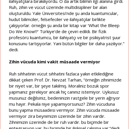
ilahiyatçılara bırakılıyordu. O da artık bilimin ilgi alanına girdi.
Ruh, zihin ve vücut üzerinde multidisipliner bir alan
oluşturuldu. Yale Üniversitesi’nde şu anda kuantumcular,
hudut bilimciler, felsefeciler ve ilahiyatçılar birlikte
çalışıyorlar. örneğin şu anda bir kitap var ‘What the Bleep
Do We Know!?’ Türkiye’de de çeviri edildi. Bir fizik
profesörü kuantumcu, bir ilahiyatçı ve bir psikiyatrist şuur
konusunu tartışıyorlar. Yani bütün bilgiler bir daha yazılıyor.”
dedi.
Zihin vücuda kimi vakit müsaade vermiyor
Ruh sıhhatinin vücut sıhhatini fazlaca yakın etkilediğine
dikkat çeken Prof. Dr. Nevzat Tarhan, “örneğin zihnimizde
bir niyet var, bir şeye takılmış. Moraliniz bozuk spor
yapmanız gerekiyor ancak hiç canınız istemiyor. Uykusuz
musunuz değilsiniz, bedeninizin rastgele bir yerin ağrıyor
mu hayır. Pekala niye yapamıyorsunuz? Zihin vücuduna
bunu yapma müsaadesi vermiyor. Zihin vücuda müsaade
vermiyor zira beynimizin üzerinde bir zihin vardır.
Zihnimizin üzerinde de bir ruh vardır. bu biçimde bir
entegrasyon var. bu biçimde bir ilişkisel çalışma var.”dedi.