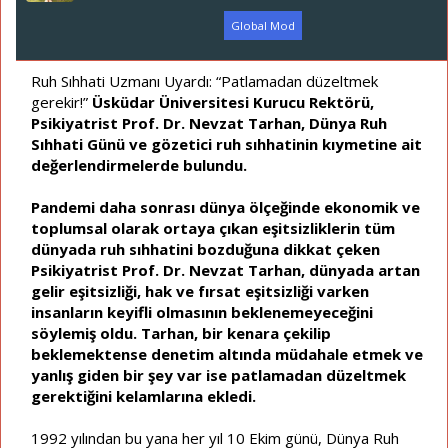
ş
ç
l
t
Global Mod
a
a
t
r
a
i
Ruh Sıhhati Uzmanı Uyardı: “Patlamadan düzeltmek
n
h
gerekir!”
Üsküdar Üniversitesi Kurucu Rektörü,
i
Psikiyatrist Prof. Dr. Nevzat Tarhan, Dünya Ruh
Sıhhati Günü ve gözetici ruh sıhhatinin kıymetine ait
değerlendirmelerde bulundu.
Pandemi daha sonrası dünya ölçeğinde ekonomik ve
toplumsal olarak ortaya çıkan eşitsizliklerin tüm
dünyada ruh sıhhatini bozduğuna dikkat çeken
Psikiyatrist Prof. Dr. Nevzat Tarhan, dünyada artan
gelir eşitsizliği, hak ve fırsat eşitsizliği varken
insanların keyifli olmasının beklenemeyeceğini
söylemiş oldu. Tarhan, bir kenara çekilip
beklemektense denetim altında müdahale etmek ve
yanlış giden bir şey var ise patlamadan düzeltmek
gerektiğini kelamlarına ekledi.
1992 yılından bu yana her yıl 10 Ekim günü, Dünya Ruh