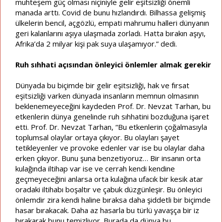
muhteşem güç olması niçiniyle gelir eşitsizliği önemli
manada arttı. Covid de bunu hızlandırdı. Bilhassa gelişmiş
ülkelerin bencil, açgözlü, empati mahrumu halleri dünyanın
geri kalanlarını aşıya ulaşmada zorladı. Hatta bırakın aşıyı,
Afrika’da 2 milyar kişi pak suya ulaşamıyor.” dedi.
Ruh sıhhati açısından önleyici önlemler almak gerekir
Dünyada bu biçimde bir gelir eşitsizliği, hak ve fırsat
eşitsizliği varken dünyada insanların memnun olmasının
beklenemeyeceğini kaydeden Prof. Dr. Nevzat Tarhan, bu
etkenlerin dünya genelinde ruh sıhhatini bozduğuna işaret
etti. Prof. Dr. Nevzat Tarhan, “Bu etkenlerin çoğalmasıyla
toplumsal olaylar ortaya çıkıyor. Bu olayları şayet
tetikleyenler ve provoke edenler var ise bu olaylar daha
erken çıkıyor. Bunu şuna benzetiyoruz… Bir insanın orta
kulağında iltihap var ise ve cerrah kendi kendine
geçmeyeceğini anlarsa orta kulağına ufacık bir kesik atar
oradaki iltihabı boşaltır ve çabuk düzgünleşir. Bu önleyici
önlemdir zira kendi haline bıraksa daha şiddetli bir biçimde
hasar bırakacak. Daha az hasarla bu türlü yavaşça bir iz
bırakarak bunu temizliyor. Burada da dünya bu