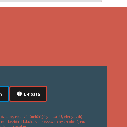
🔴
m
E-Posta
a da araştırma yükümlülüğü yoktur. Üyeler yazdığı
şım merkezidir. Hukuka ve mevzuata aykırı olduğunu
n kaldırılacaktır.