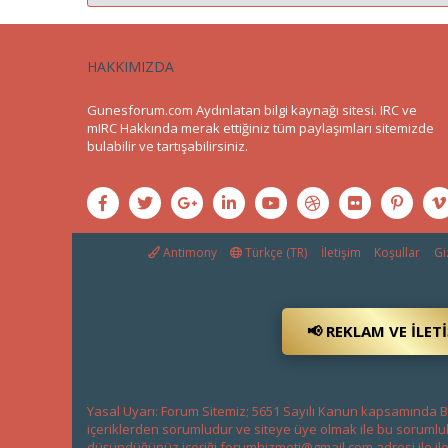
HAKKIMIZDA
Gunesforum.com Aydınlatan bilgi kaynağı sitesi. IRC ve
mIRC Hakkında merak ettiğiniz tüm paylaşımları sitemizde
bulabilir ve tartışabilirsiniz.
Antimony
Türkçe (TR)
İletişim
Koşullar
Giz
📢 REKLAM VE İLET
Yasal Uyarı: Forum Sitemiz; 5651 Sayılı Kanun kapsamında BT
içeriklerden sorumludur ve siteye üye olmak ile bu sorumlul
düşündüğünüz içeriği
forumhizmeti@gmail.com
adresi ile il