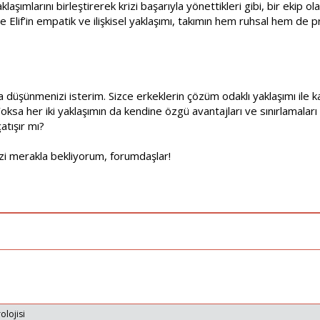
klaşımlarını birleştirerek krizi başarıyla yönettikleri gibi, bir ekip 
 ile Elif’in empatik ve ilişkisel yaklaşımı, takımın hem ruhsal hem de
düşünmenizi isterim. Sizce erkeklerin çözüm odaklı yaklaşımı ile k
 her iki yaklaşımın da kendine özgü avantajları ve sınırlamaları m
çatışır mı?
izi merakla bekliyorum, forumdaşlar!
olojisi