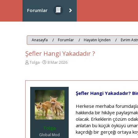
Forumlar
Anasayfa
Forumlar
Hayatın İçinden
Evrim Astr
Şefler Hangi Yakadadır ?
K
B
Tolga
8 Mar 2026
o
a
n
ş
u
l
y
a
u
n
Şefler Hangi Yakadadır? Bi
b
g
a
ı
Herkese merhaba forumdaşlar! 
ş
ç
l
t
hakkında bir hikâye paylaşmak is
a
a
olacak. Erkeklerin çözüm odaklı 
t
r
anlatan bu küçük öyküyü umarı
Tolga
a
i
kaçırdığı bir gerçeği ortaya ko
n
h
Global Mod