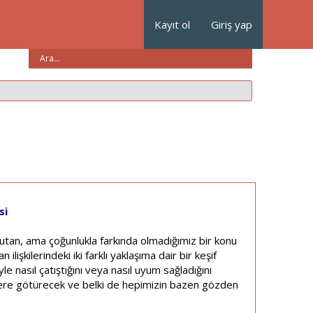
Kayıt ol
Giriş yap
si
tan, ama çoğunlukla farkında olmadığımız bir konu
lişkilerindeki iki farklı yaklaşıma dair bir keşif
yle nasıl çatıştığını veya nasıl uyum sağladığını
rlere götürecek ve belki de hepimizin bazen gözden