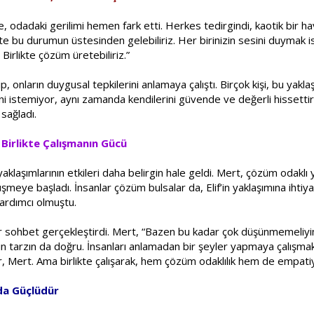
de, odadaki gerilimi hemen fark etti. Herkes tedirgindi, kaotik bir h
e bu durumun üstesinden gelebiliriz. Her birinizin sesini duymak is
 Birlikte çözüm üretebiliriz.”
leyip, onların duygusal tepkilerini anlamaya çalıştı. Birçok kişi, bu yak
ni istemiyor, aynı zamanda kendilerini güvende ve değerli hissettir
sağladı.
 Birlikte Çalışmanın Gücü
 yaklaşımlarının etkileri daha belirgin hale geldi. Mert, çözüm odaklı 
ye başladı. İnsanlar çözüm bulsalar da, Elif’in yaklaşımına ihtiyaç d
ardımcı olmuştu.
bir sohbet gerçekleştirdi. Mert, “Bazen bu kadar çok düşünmemeliyi
 tarzın da doğru. İnsanları anlamadan bir şeyler yapmaya çalışmak, 
, Mert. Ama birlikte çalışarak, hem çözüm odaklılık hem de empatiyi bi
ada Güçlüdür