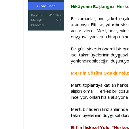
i
Hikâyenin Başlangıcı: Herke
Global Mod
Katılım
9 Mar 2024
Bir zamanlar, aynı şirkette çal
Mesajlar
507
atanmıştı. Elif ise, yıllardır ş
Puanları
0
yollar izlerdi. Mert, her şeyin
duygusal yanlarına hitap etmeye
Bir gün, şirketin önemli bir pr
ise, takım üyelerinin duygusal 
yönlendirebileceğini düşünüyor
Mert’in Çözüm Odaklı Yolu:
Mert, toplantıya katılan herk
alışkın olmalı. Herkes bir çöz
inceliyor, onları hızla aksiyon
Mert, bir liderin kriz anları
takım üyelerinin duygusal dur
Elif’in İlişkisel Yolu: “Her