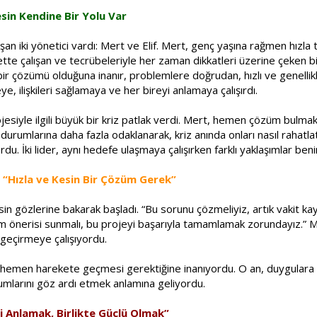
sin Kendine Bir Yolu Var
ışan iki yönetici vardı: Mert ve Elif. Mert, genç yaşına rağmen hızla t
irkette çalışan ve tecrübeleriyle her zaman dikkatleri üzerine çeken bir
 bir çözümü olduğuna inanır, problemlere doğrudan, hızlı ve genellikle
, ilişkileri sağlamaya ve her bireyi anlamaya çalışırdı.
ojesiyle ilgili büyük bir kriz patlak verdi. Mert, hemen çözüm bulmak 
durumlarına daha fazla odaklanarak, kriz anında onları nasıl rahatlat
du. İki lider, aynı hedefe ulaşmaya çalışırken farklı yaklaşımlar ben
 “Hızla ve Kesin Bir Çözüm Gerek”
esin gözlerine bakarak başladı. “Bu sorunu çözmeliyiz, artık vakit 
üm önerisi sunmalı, bu projeyi başarıyla tamamlamak zorundayız.” Mer
a geçirmeye çalışıyordu.
nda hemen harekete geçmesi gerektiğine inanıyordu. O an, duygulara
umlarını göz ardı etmek anlamına geliyordu.
kesi Anlamak, Birlikte Güçlü Olmak”