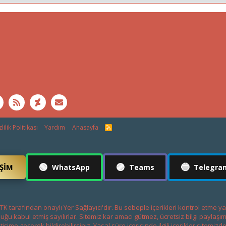
lilik Politikası
Yardım
Anasayfa
R
S
S
🟢
🟣
🔵
IŞIM
WhatsApp
Teams
Telegra
K tarafından onaylı Yer Sağlayıcı'dır. Bu sebeple içerikleri kontrol etme y
uğu kabul etmiş sayılırlar. Sitemiz kar amacı gütmez, ücretsiz bilgi payla
etişime geçerek bildirebilirsiniz. Yasal süre içerisinde ilgili içerikler sitemizde