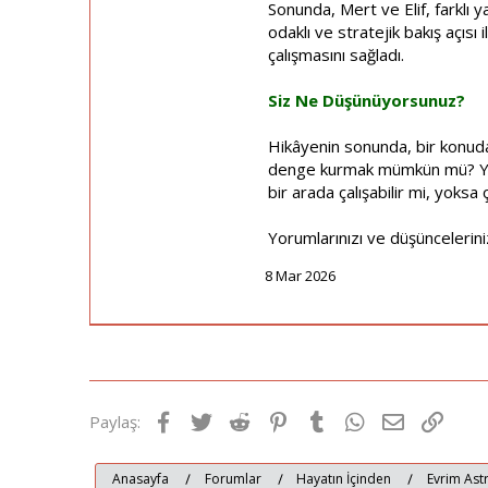
Sonunda, Mert ve Elif, farklı ya
odaklı ve stratejik bakış açısı
çalışmasını sağladı.
Siz Ne Düşünüyorsunuz?
Hikâyenin sonunda, bir konuda 
denge kurmak mümkün mü? Yoksa
bir arada çalışabilir mi, yoksa 
Yorumlarınızı ve düşüncelerin
8 Mar 2026
Facebook
Twitter
Reddit
Pinterest
Tumblr
WhatsApp
E-posta
Link
Paylaş:
Anasayfa
Forumlar
Hayatın İçinden
Evrim Astr