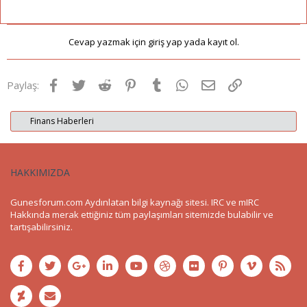
Cevap yazmak için giriş yap yada kayıt ol.
Facebook
Twitter
Reddit
Pinterest
Tumblr
WhatsApp
E-posta
Link
Paylaş:
Finans Haberleri
HAKKIMIZDA
Gunesforum.com Aydınlatan bilgi kaynağı sitesi. IRC ve mIRC
Hakkında merak ettiğiniz tüm paylaşımları sitemizde bulabilir ve
tartışabilirsiniz.