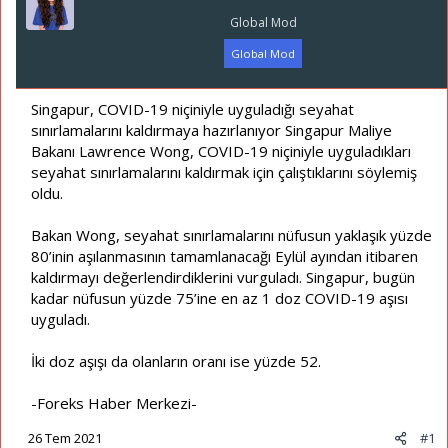
a
ı
Global Mod
ş
ç
l
t
Global Mod
a
a
t
r
a
i
Singapur, COVID-19 niçiniyle uyguladığı seyahat
n
h
sınırlamalarını kaldırmaya hazırlanıyor Singapur Maliye
i
Bakanı Lawrence Wong, COVID-19 niçiniyle uyguladıkları
seyahat sınırlamalarını kaldırmak için çalıştıklarını söylemiş
oldu.
Bakan Wong, seyahat sınırlamalarını nüfusun yaklaşık yüzde
80’inin aşılanmasının tamamlanacağı Eylül ayından itibaren
kaldırmayı değerlendirdiklerini vurguladı. Singapur, bugün
kadar nüfusun yüzde 75’ine en az 1 doz COVID-19 aşısı
uyguladı.
İki doz aşışı da olanların oranı ise yüzde 52.
-Foreks Haber Merkezi-
26 Tem 2021
#1