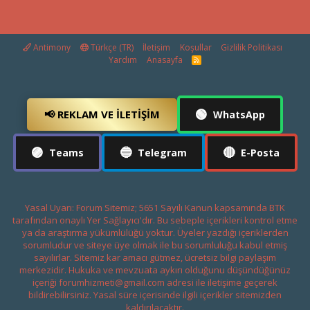
Antimony
Türkçe (TR)
İletişim
Koşullar
Gizlilik Politikası
Yardım
Anasayfa
R
S
S
🟢
📢 REKLAM VE İLETIŞIM
WhatsApp
🟣
🔵
🔴
Teams
Telegram
E-Posta
Yasal Uyarı: Forum Sitemiz; 5651 Sayılı Kanun kapsamında BTK
tarafından onaylı Yer Sağlayıcı'dır. Bu sebeple içerikleri kontrol etme
ya da araştırma yükümlülüğü yoktur. Üyeler yazdığı içeriklerden
sorumludur ve siteye üye olmak ile bu sorumluluğu kabul etmiş
sayılırlar. Sitemiz kar amacı gütmez, ücretsiz bilgi paylaşım
merkezidir. Hukuka ve mevzuata aykırı olduğunu düşündüğünüz
içeriği
forumhizmeti@gmail.com
adresi ile iletişime geçerek
bildirebilirsiniz. Yasal süre içerisinde ilgili içerikler sitemizden
kaldırılacaktır.