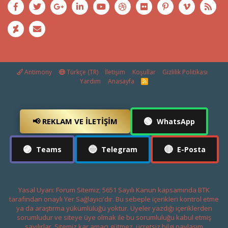
Antimony
Türkçe (TR)
İletişim
Koşullar
Gizlilik Politikası
Yardım
Anasayfa
R
S
S
🟢
📢 REKLAM VE İLETIŞIM
WhatsApp
🟣
🔵
🔴
Teams
Telegram
E-Posta
Yasal Uyarı: Forum Sitemiz; 5651 Sayılı Kanun kapsamında BTK
tarafından onaylı Yer Sağlayıcı'dır. Bu sebeple içerikleri kontrol etme
ya da araştırma yükümlülüğü yoktur. Üyeler yazdığı içeriklerden
sorumludur ve siteye üye olmak ile bu sorumluluğu kabul etmiş
sayılırlar. Sitemiz kar amacı gütmez, ücretsiz bilgi paylaşım