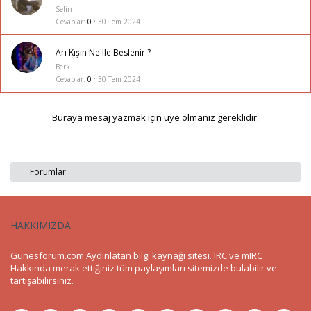
Selin
Cevaplar
0
30 Tem 2024
Arı Kışın Ne Ile Beslenir ?
Berk
Cevaplar
0
30 Tem 2024
Buraya mesaj yazmak için üye olmanız gereklidir.
Forumlar
HAKKIMIZDA
Gunesforum.com Aydınlatan bilgi kaynağı sitesi. IRC ve mIRC
Hakkında merak ettiğiniz tüm paylaşımları sitemizde bulabilir ve
tartışabilirsiniz.