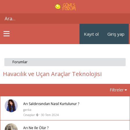
Kayıt ol
Giriş yap
Forumlar
Havacılık ve Uçan Araçlar Teknolojisi
Filtreler
Arı Saldırısından Nasıl Kurtulunur ?
ganka
Cevaplar
0
30 Tem 2024
Arı Ne Ile Ölür ?