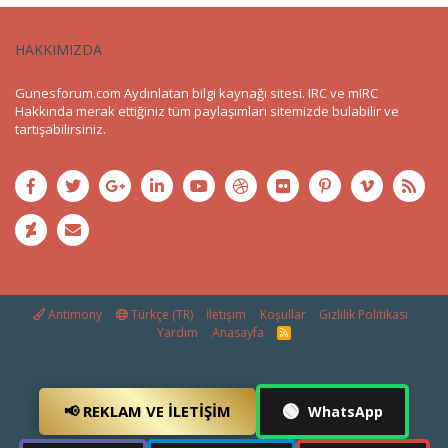
HAKKIMIZDA
Gunesforum.com Aydınlatan bilgi kaynağı sitesi. IRC ve mIRC
Hakkında merak ettiğiniz tüm paylaşımları sitemizde bulabilir ve
tartışabilirsiniz.
Antimony
Türkçe (TR)
İletişim
Koşullar
Gizlilik Politikası
Yardım
Anasayfa
R
S
S
🟢
📢 REKLAM VE İLETIŞIM
WhatsApp