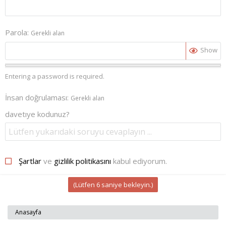
Parola
Gerekli alan
Show
Entering a password is required.
İnsan doğrulaması
Gerekli alan
davetıye kodunuz?
Şartlar
ve
gizlilik politikasını
kabul ediyorum.
(Lütfen
6
saniye bekleyin.)
Anasayfa