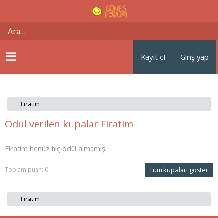
Kayıt ol
Giriş yap
Firatim
Ödül verilen kupalar Firatim
Firatim henüz hiç ödül almamış.
Toplam puan: 0
Tüm kupaları göster
Firatim