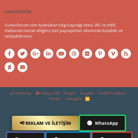
HAKKIMIZDA
Gunesforum.com Aydınlatan bilgi kaynağı sitesi. IRC ve mIRC
Hakkında merak ettiğiniz tüm paylaşımları sitemizde bulabilir ve
tartışabilirsiniz.
Antimony
Türkçe (TR)
İletişim
Koşullar
Gizlilik Politikası
Yardım
Anasayfa
R
S
S
🟢
📢 REKLAM VE İLETIŞIM
WhatsApp