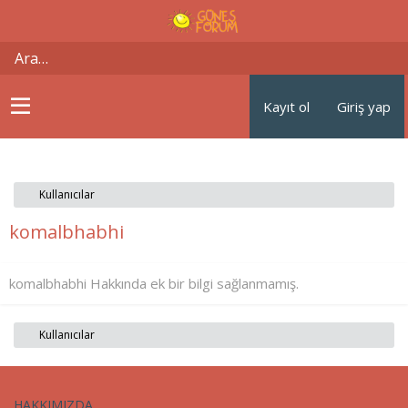
Kayıt ol
Giriş yap
Kullanıcılar
komalbhabhi
komalbhabhi Hakkında ek bir bilgi sağlanmamış.
Kullanıcılar
HAKKIMIZDA