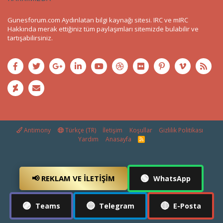
Gunesforum.com Aydınlatan bilgi kaynağı sitesi. IRC ve mIRC
Hakkında merak ettiğiniz tüm paylaşımları sitemizde bulabilir ve
tartışabilirsiniz.
Antimony
Türkçe (TR)
İletişim
Koşullar
Gizlilik Politikası
Yardım
Anasayfa
R
S
S
🟢
📢 REKLAM VE İLETIŞIM
WhatsApp
🟣
🔵
🔴
Teams
Telegram
E-Posta