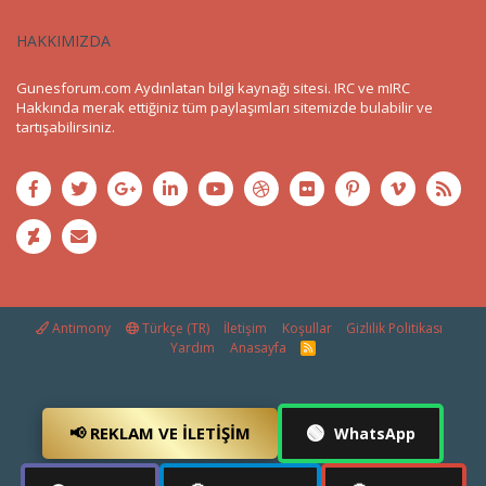
HAKKIMIZDA
Gunesforum.com Aydınlatan bilgi kaynağı sitesi. IRC ve mIRC
Hakkında merak ettiğiniz tüm paylaşımları sitemizde bulabilir ve
tartışabilirsiniz.
Antimony
Türkçe (TR)
İletişim
Koşullar
Gizlilik Politikası
Yardım
Anasayfa
R
S
S
🟢
📢 REKLAM VE İLETIŞIM
WhatsApp