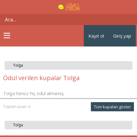
Kayıt ol
Giriş yap
Tolga
Ödül verilen kupalar Tolga
Tolga henüz hiç ödül almamış.
Toplam puan: 0
Tüm kupaları göster
Tolga