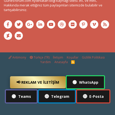
Gunesforum.com Aydınlatan bilgi kaynağı sitesi. IRC ve mIRC
Hakkında merak ettiğiniz tüm paylaşımları sitemizde bulabilir ve
tartışabilirsiniz.
Antimony
Türkçe (TR)
İletişim
Koşullar
Gizlilik Politikası
Yardım
Anasayfa
R
S
S
🟢
📢 REKLAM VE İLETIŞIM
WhatsApp
🟣
🔵
🔴
Teams
Telegram
E-Posta