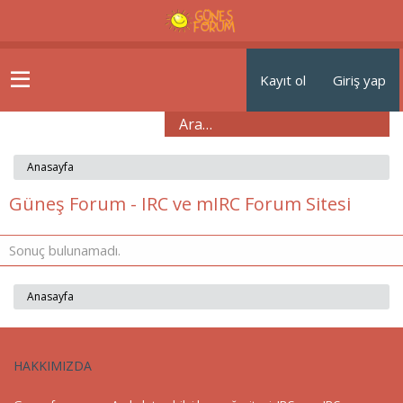
Kayıt ol
Giriş yap
Anasayfa
Güneş Forum - IRC ve mIRC Forum Sitesi
Sonuç bulunamadı.
Anasayfa
HAKKIMIZDA