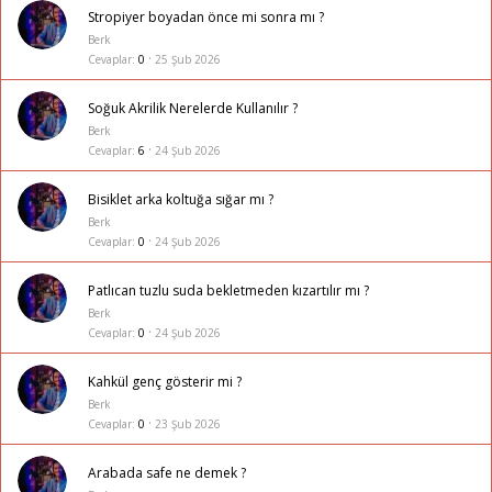
Stropiyer boyadan önce mi sonra mı ?
Berk
Cevaplar
0
25 Şub 2026
Soğuk Akrilik Nerelerde Kullanılır ?
Berk
Cevaplar
6
24 Şub 2026
Bisiklet arka koltuğa sığar mı ?
Berk
Cevaplar
0
24 Şub 2026
Patlıcan tuzlu suda bekletmeden kızartılır mı ?
Berk
Cevaplar
0
24 Şub 2026
Kahkül genç gösterir mi ?
Berk
Cevaplar
0
23 Şub 2026
Arabada safe ne demek ?