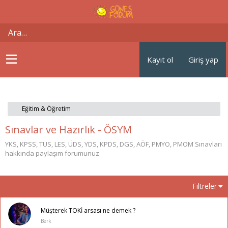
Kayıt ol
Giriş yap
Eğitim & Öğretim
Sınavlar ve Hazırlık - ÖSYM
YKS, KPSS, TUS, LES, ÜDS, YDS, KPDS, DGS, AÖF, PMYO, PMOM Sınavları
hakkında paylaşım forumunuz
Filtreler
Müşterek TOKİ arsası ne demek ?
Berk