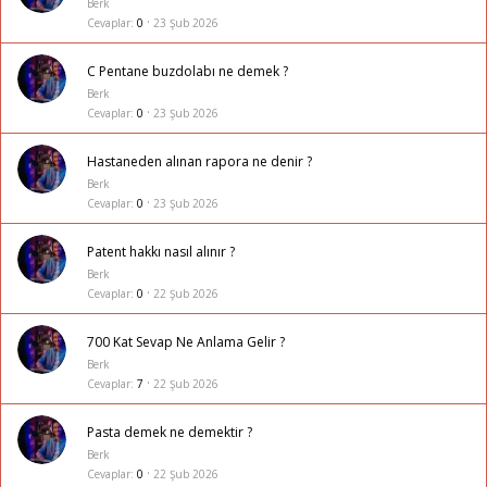
Berk
Cevaplar
0
23 Şub 2026
C Pentane buzdolabı ne demek ?
Berk
Cevaplar
0
23 Şub 2026
Hastaneden alınan rapora ne denir ?
Berk
Cevaplar
0
23 Şub 2026
Patent hakkı nasıl alınır ?
Berk
Cevaplar
0
22 Şub 2026
700 Kat Sevap Ne Anlama Gelir ?
Berk
Cevaplar
7
22 Şub 2026
Pasta demek ne demektir ?
Berk
Cevaplar
0
22 Şub 2026