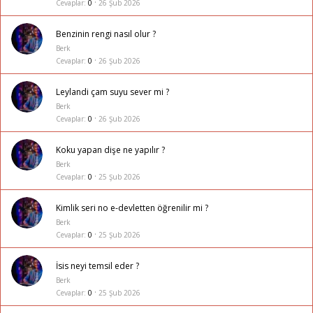
Cevaplar
0
26 Şub 2026
Benzinin rengi nasıl olur ?
Berk
Cevaplar
0
26 Şub 2026
Leylandi çam suyu sever mi ?
Berk
Cevaplar
0
26 Şub 2026
Koku yapan dişe ne yapılır ?
Berk
Cevaplar
0
25 Şub 2026
Kimlik seri no e-devletten öğrenilir mi ?
Berk
Cevaplar
0
25 Şub 2026
İsis neyi temsil eder ?
Berk
Cevaplar
0
25 Şub 2026