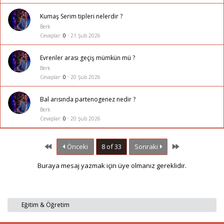
Kumaş Serim tipleri nelerdir ?
Berk
Cevaplar
0
21 Şub 2026
Evrenler arası geçiş mümkün mü ?
Berk
Cevaplar
0
20 Şub 2026
Bal arısında partenogenez nedir ?
Berk
Cevaplar
0
20 Şub 2026
First
Last
Önceki
8 of 33
Sonraki
Buraya mesaj yazmak için üye olmanız gereklidir.
Eğitim & Öğretim