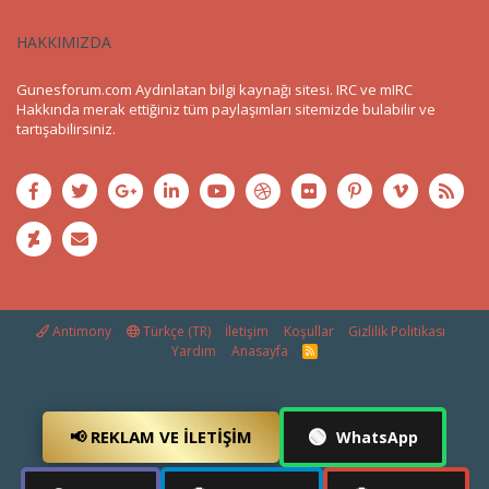
HAKKIMIZDA
Gunesforum.com Aydınlatan bilgi kaynağı sitesi. IRC ve mIRC
Hakkında merak ettiğiniz tüm paylaşımları sitemizde bulabilir ve
tartışabilirsiniz.
Antimony
Türkçe (TR)
İletişim
Koşullar
Gizlilik Politikası
Yardım
Anasayfa
R
S
S
🟢
📢 REKLAM VE İLETIŞIM
WhatsApp