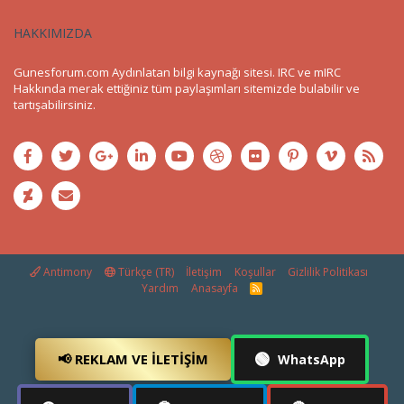
HAKKIMIZDA
Gunesforum.com Aydınlatan bilgi kaynağı sitesi. IRC ve mIRC
Hakkında merak ettiğiniz tüm paylaşımları sitemizde bulabilir ve
tartışabilirsiniz.
Antimony
Türkçe (TR)
İletişim
Koşullar
Gizlilik Politikası
Yardım
Anasayfa
R
S
S
🟢
📢 REKLAM VE İLETIŞIM
WhatsApp