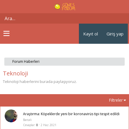
Kayıt ol
Giriş yap
Forum Haberleri
Teknoloji
Teknoloji haberlerini burada paylaşıyoruz.
Filtreler
Araştırma: Köpeklerde yeni bir koronavirüs tipi tespit edildi
Barcali
Cevaplar
0
2 Haz 2021