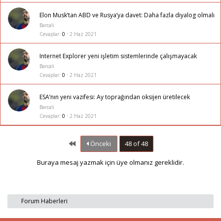
Elon Musk’tan ABD ve Rusya’ya davet: Daha fazla diyalog olmalı
Barcali
Cevaplar
0
2 Haz 2021
Internet Explorer yeni işletim sistemlerinde çalışmayacak
Barcali
Cevaplar
0
2 Haz 2021
ESA’nın yeni vazifesi: Ay toprağından oksijen üretilecek
Barcali
Cevaplar
0
2 Haz 2021
First
Önceki
48 of 48
Buraya mesaj yazmak için üye olmanız gereklidir.
Forum Haberleri