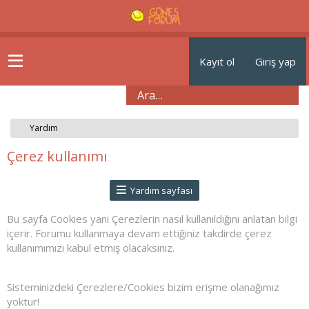
Kayıt ol
Giriş yap
Yardım
Çerez kullanımı
Yardım sayfası
Bu sayfa Cookies yani Çerezlerin nasıl kullanıldığını anlatan bilgi
içerir. Forumu kullanmaya devam ettiğiniz takdirde çerez
kullanımımızı kabul etmiş olacaksınız.
Sisteminizdeki Çerezlere/Cookies bizim erişme olanağımız
yoktur!