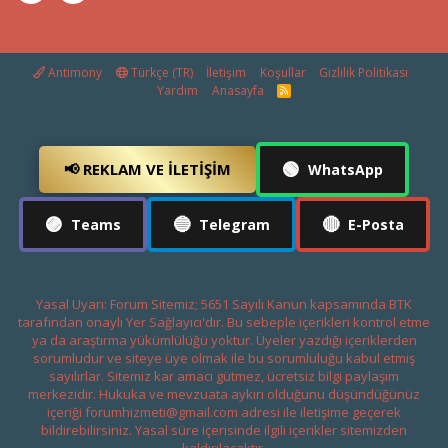
Antimony
Türkçe (TR)
İletişim
Koşullar
Gizlilik Politikası
Yardım
Anasayfa
R
S
S
🟢
📢 REKLAM VE İLETIŞIM
WhatsApp
🟣
🔵
🔴
Teams
Telegram
E-Posta
Yasal Uyarı: Forum Sitemiz; 5651 Sayılı Kanun kapsamında BTK
tarafından onaylı Yer Sağlayıcı'dır. Bu sebeple içerikleri kontrol etme
ya da araştırma yükümlülüğü yoktur. Üyeler yazdığı içeriklerden
sorumludur ve siteye üye olmak ile bu sorumluluğu kabul etmiş
sayılırlar. Sitemiz kar amacı gütmez, ücretsiz bilgi paylaşım
merkezidir. Hukuka ve mevzuata aykırı olduğunu düşündüğünüz
içeriği
forumhizmeti@gmail.com
adresi ile iletişime geçerek
bildirebilirsiniz. Yasal süre içerisinde ilgili içerikler sitemizden