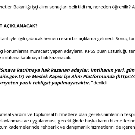
ler Bakanlığı işçi alımı sonuçları belirtildi mı, nereden öğrenilir? A
İT AÇIKLANACAK?
ihiyle ilgili çabucak hemen resmi bir açıklama gelmedi. Sonuç tar
işçi konumlarına müracaat yapan adayların, KPSS puan üstünlüğü temel
ay imtihana katılmaya hak kazanacak.
“Sınava katılmaya hak kazanan adaylar, imtihanın yeri, günü
ile.gov.tr
) ve Meslek Kapısı İşe Alım Platformunda (
https://
rıyeten yazılı tebligat yapılmayacaktır.”
denildi.
lumsal yardım ve toplumsal hizmetlere olan gereksinimlerinin tesp
lanlanması ve uygulanması, gerektiğinde başka kamu hizmetlerinden 
tüm kademelerinde rehberlik ve danışmanlık hizmetlerini de içeren