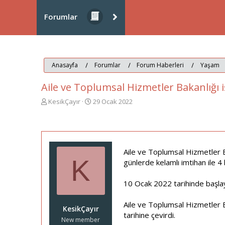
Forumlar
Anasayfa
Forumlar
Forum Haberleri
Yaşam
Aile ve Toplumsal Hizmetler Bakanlığı iş
K
B
KesikÇayır
29 Ocak 2022
o
a
n
ş
u
l
y
a
u
n
Aile ve Toplumsal Hizmetler Ba
b
g
K
günlerde kelamlı imtihan ile 4
a
ı
ş
ç
l
t
10 Ocak 2022 tarihinde başlaya
a
a
t
r
Aile ve Toplumsal Hizmetler B
KesikÇayır
a
i
tarihine çevirdi.
n
h
New member