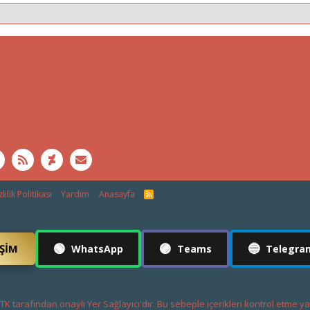
lilik Politikası
Yardım
Anasayfa
R
S
S
🟢
🟣
🔵
IŞIM
WhatsApp
Teams
Telegra
K tarafından onaylı Yer Sağlayıcı'dır. Bu sebeple içerikleri kontrol etme y