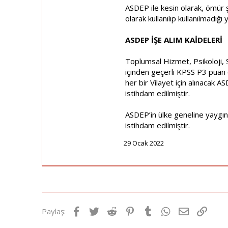
ASDEP ile kesin olarak, ömür ş
olarak kullanılıp kullanılmadığı
ASDEP İŞE ALIM KAİDELERİ
Toplumsal Hizmet, Psikoloji, S
içinden geçerli KPSS P3 puan 
her bir Vilayet için alınacak 
istihdam edilmiştir.
ASDEP’in ülke geneline yaygınl
istihdam edilmiştir.
29 Ocak 2022
Facebook
Twitter
Reddit
Pinterest
Tumblr
WhatsApp
E-posta
Link
Paylaş: