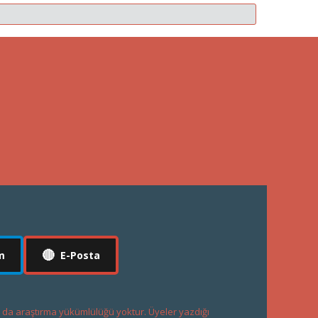
🔴
m
E-Posta
a da araştırma yükümlülüğü yoktur. Üyeler yazdığı