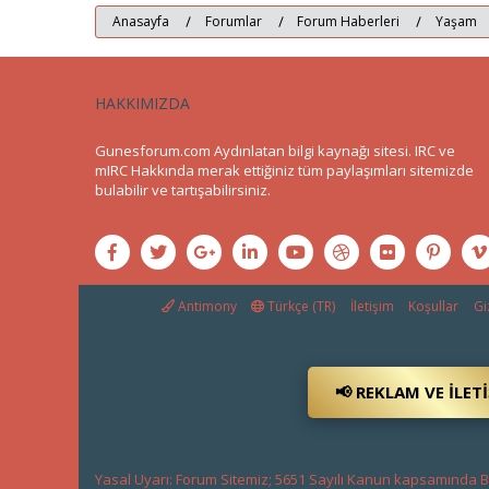
Anasayfa
Forumlar
Forum Haberleri
Yaşam
HAKKIMIZDA
Gunesforum.com Aydınlatan bilgi kaynağı sitesi. IRC ve
mIRC Hakkında merak ettiğiniz tüm paylaşımları sitemizde
bulabilir ve tartışabilirsiniz.
Antimony
Türkçe (TR)
İletişim
Koşullar
Giz
📢 REKLAM VE İLET
Yasal Uyarı: Forum Sitemiz; 5651 Sayılı Kanun kapsamında BT