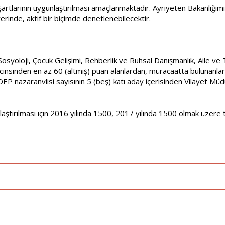
artlarının uygunlaştırılması amaçlanmaktadır. Ayrıyeten Bakanlığım
 yerinde, aktif bir biçimde denetlenebilecektir.
osyoloji, Çocuk Gelişimi, Rehberlik ve Ruhsal Danışmanlık, Aile ve 
cinsinden en az 60 (altmış) puan alanlardan, müracaatta bulunanl
ASDEP nazaranvlisi sayısının 5 (beş) katı aday içerisinden Vilayet M
aştırılması için 2016 yılında 1500, 2017 yılında 1500 olmak üzere t