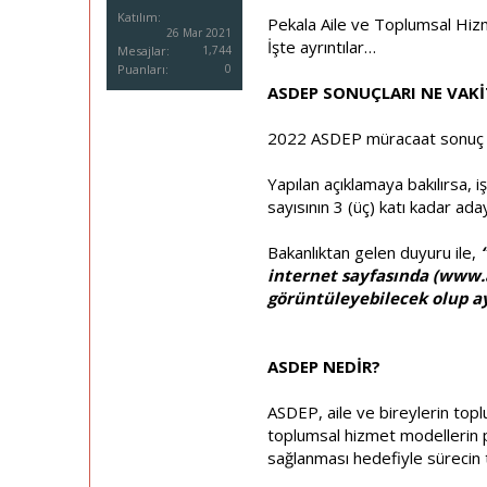
i
Katılım
Pekala Aile ve Toplumsal Hizmet
26 Mar 2021
İşte ayrıntılar…
Mesajlar
1,744
Puanları
0
ASDEP SONUÇLARI NE VAK
2022 ASDEP müracaat sonuç tar
Yapılan açıklamaya bakılırsa, 
sayısının 3 (üç) katı kadar ad
Bakanlıktan gelen duyuru ile,
internet sayfasında (
www.a
görüntüleyebilecek olup ay
ASDEP NEDİR?
ASDEP, aile ve bireylerin top
toplumsal hizmet modellerin p
sağlanması hedefiyle sürecin 