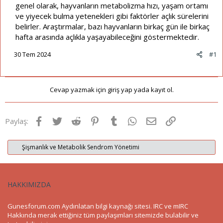
genel olarak, hayvanların metabolizma hızı, yaşam ortamı
ve yiyecek bulma yetenekleri gibi faktörler açlık sürelerini
belirler. Araştırmalar, bazı hayvanların birkaç gün ile birkaç
hafta arasında açlıkla yaşayabileceğini göstermektedir.
30 Tem 2024
#1
Cevap yazmak için giriş yap yada kayıt ol.
Facebook
Twitter
Reddit
Pinterest
Tumblr
WhatsApp
E-posta
Link
Paylaş:
Şişmanlık ve Metabolik Sendrom Yönetimi
HAKKIMIZDA
Gunesforum.com Aydınlatan bilgi kaynağı sitesi. IRC ve mIRC
Hakkında merak ettiğiniz tüm paylaşımları sitemizde bulabilir ve