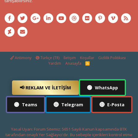
tartışabilirsiniz.
Antimony
Türkçe (TR)
İletişim
Koşullar
Gizlilik Politikası
Yardım
Anasayfa
R
S
S
🟢
📢 REKLAM VE İLETIŞIM
WhatsApp
🟣
🔵
🔴
Teams
Telegram
E-Posta
Yasal Uyarı: Forum Sitemiz; 5651 Sayılı Kanun kapsamında BTK
tarafından onaylı Yer Sağlayıcı'dır. Bu sebeple içerikleri kontrol etme