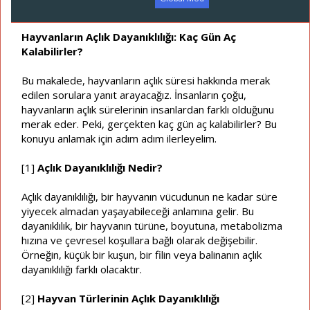
a
a
t
r
a
i
Hayvanların Açlık Dayanıklılığı: Kaç Gün Aç
n
h
Kalabilirler?
i
Bu makalede, hayvanların açlık süresi hakkında merak
edilen sorulara yanıt arayacağız. İnsanların çoğu,
hayvanların açlık sürelerinin insanlardan farklı olduğunu
merak eder. Peki, gerçekten kaç gün aç kalabilirler? Bu
konuyu anlamak için adım adım ilerleyelim.
[1]
Açlık Dayanıklılığı Nedir?
Açlık dayanıklılığı, bir hayvanın vücudunun ne kadar süre
yiyecek almadan yaşayabileceği anlamına gelir. Bu
dayanıklılık, bir hayvanın türüne, boyutuna, metabolizma
hızına ve çevresel koşullara bağlı olarak değişebilir.
Örneğin, küçük bir kuşun, bir filin veya balinanın açlık
dayanıklılığı farklı olacaktır.
[2]
Hayvan Türlerinin Açlık Dayanıklılığı