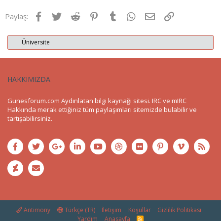
Facebook
Twitter
Reddit
Pinterest
Tumblr
WhatsApp
E-posta
Link
Paylaş:
Üniversite
HAKKIMIZDA
Gunesforum.com Aydınlatan bilgi kaynağı sitesi. IRC ve mIRC
Hakkında merak ettiğiniz tüm paylaşımları sitemizde bulabilir ve
tartışabilirsiniz.
Antimony
Türkçe (TR)
İletişim
Koşullar
Gizlilik Politikası
Yardım
Anasayfa
R