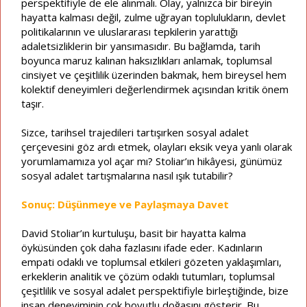
perspektifiyle de ele alınmalı. Olay, yalnızca bir bireyin
hayatta kalması değil, zulme uğrayan toplulukların, devlet
politikalarının ve uluslararası tepkilerin yarattığı
adaletsizliklerin bir yansımasıdır. Bu bağlamda, tarih
boyunca maruz kalınan haksızlıkları anlamak, toplumsal
cinsiyet ve çeşitlilik üzerinden bakmak, hem bireysel hem
kolektif deneyimleri değerlendirmek açısından kritik önem
taşır.
Sizce, tarihsel trajedileri tartışırken sosyal adalet
çerçevesini göz ardı etmek, olayları eksik veya yanlı olarak
yorumlamamıza yol açar mı? Stoliar’ın hikâyesi, günümüz
sosyal adalet tartışmalarına nasıl ışık tutabilir?
Sonuç: Düşünmeye ve Paylaşmaya Davet
David Stoliar’ın kurtuluşu, basit bir hayatta kalma
öyküsünden çok daha fazlasını ifade eder. Kadınların
empati odaklı ve toplumsal etkileri gözeten yaklaşımları,
erkeklerin analitik ve çözüm odaklı tutumları, toplumsal
çeşitlilik ve sosyal adalet perspektifiyle birleştiğinde, bize
insan deneyiminin çok boyutlu doğasını gösterir. Bu