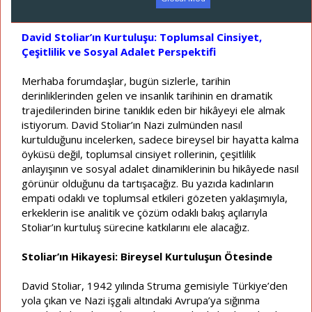
a
a
t
r
a
i
David Stoliar’ın Kurtuluşu: Toplumsal Cinsiyet,
n
h
Çeşitlilik ve Sosyal Adalet Perspektifi
i
Merhaba forumdaşlar, bugün sizlerle, tarihin
derinliklerinden gelen ve insanlık tarihinin en dramatik
trajedilerinden birine tanıklık eden bir hikâyeyi ele almak
istiyorum. David Stoliar’ın Nazi zulmünden nasıl
kurtulduğunu incelerken, sadece bireysel bir hayatta kalma
öyküsü değil, toplumsal cinsiyet rollerinin, çeşitlilik
anlayışının ve sosyal adalet dinamiklerinin bu hikâyede nasıl
görünür olduğunu da tartışacağız. Bu yazıda kadınların
empati odaklı ve toplumsal etkileri gözeten yaklaşımıyla,
erkeklerin ise analitik ve çözüm odaklı bakış açılarıyla
Stoliar’ın kurtuluş sürecine katkılarını ele alacağız.
Stoliar’ın Hikayesi: Bireysel Kurtuluşun Ötesinde
David Stoliar, 1942 yılında Struma gemisiyle Türkiye’den
yola çıkan ve Nazi işgali altındaki Avrupa’ya sığınma