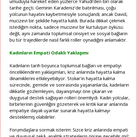
umuduyla hareket eden yüzlerce Yahudi’den biri olarak
tarihe geçti. Geminin Karadeniz’de batırılması, çoğu
yolcunun hayatını kaybetmesiyle sonuçlandı; ancak David,
mucizevi bir şekilde hayatta kaldı. Burada dikkat çekmek
istediğim nokta, sadece mucizevi bir kurtuluşun öyküsü
değil, aynı zamanda toplumsal cinsiyet ve sosyal bağların
bu tür trajedilerde nasıl farklı roller oynadığını anlamaktır.
Kadınların Empati Odaklı Yaklaşımı
Kadınların tarih boyunca toplumsal bağları ve empatiyi
önceliklendiren yaklaşımları, kriz anlarında hayatta kalma
dinamiklerini etkileyebiliyor. Stoliar’ın hayatta kalma
sürecinde, gemide ve sonrasında yaşananlarda, kadınların
dikkatle gözlemleyen, dayanışmayı öne çıkaran ve
duygusal destek sağlayan rolleri önemliydi. Kadın yolcular,
birbirlerinin güvenliğini gözeterek ve kritik karar anlarında
empatiye dayalı uyarılar sunarak hayatta kalmayı
desteklemiş olabilirler.
Forumdaşlara sormak isterim: Sizce kriz anlarında empati
ve duygusal zekâ, analitik stratejilerin önüne geçebilir mi?