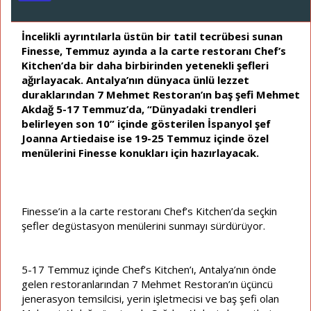
ş
ç
l
t
a
a
İncelikli ayrıntılarla üstün bir tatil tecrübesi sunan
t
r
Finesse, Temmuz ayında a la carte restoranı Chef’s
a
i
Kitchen’da bir daha birbirinden yetenekli şefleri
n
h
ağırlayacak. Antalya’nın dünyaca ünlü lezzet
i
duraklarından 7 Mehmet Restoran’ın baş şefi Mehmet
Akdağ 5-17 Temmuz’da, “Dünyadaki trendleri
belirleyen son 10” içinde gösterilen İspanyol şef
Joanna Artiedaise ise 19-25 Temmuz içinde özel
menülerini Finesse konukları için hazırlayacak.
Finesse’in a la carte restoranı Chef’s Kitchen’da seçkin
şefler degüstasyon menülerini sunmayı sürdürüyor.
5-17 Temmuz içinde Chef’s Kitchen’ı, Antalya’nın önde
gelen restoranlarından 7 Mehmet Restoran’ın üçüncü
jenerasyon temsilcisi, yerin işletmecisi ve baş şefi olan