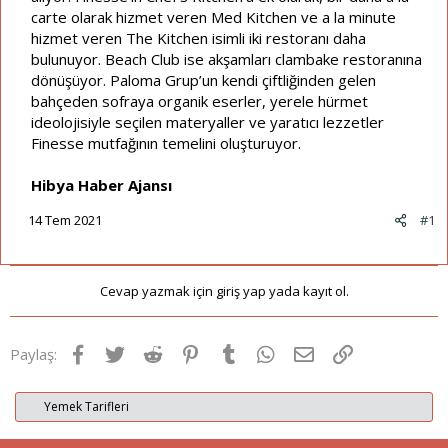
carte olarak hizmet veren Med Kitchen ve a la minute
hizmet veren The Kitchen isimli iki restoranı daha
bulunuyor. Beach Club ise akşamları clambake restoranına
dönüşüyor. Paloma Grup’un kendi çiftliğinden gelen
bahçeden sofraya organik eserler, yerele hürmet
ideolojisiyle seçilen materyaller ve yaratıcı lezzetler
Finesse mutfağının temelini oluşturuyor.
Hibya Haber Ajansı
14 Tem 2021
#1
Cevap yazmak için giriş yap yada kayıt ol.
Facebook
Twitter
Reddit
Pinterest
Tumblr
WhatsApp
E-posta
Link
Paylaş:
Yemek Tarifleri