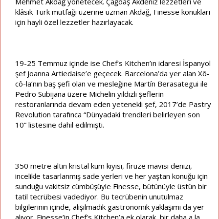
Mehmet Akdağ yönetecek. Çağdaş Akdeniz lezzetleri ve
klâsik Türk mutfağı üzerine uzman Akdağ, Finesse konukları
için hayli özel lezzetler hazırlayacak.
19-25 Temmuz içinde ise Chef’s Kitchen’ın idaresi İspanyol
şef Joanna Artiedaise’e geçecek. Barcelona’da yer alan Xô-
cô-la’nın baş şefi olan ve mesleğine Martín Berasategui ile
Pedro Subijana üzere Michelin yıldızlı şeflerin
restoranlarında devam eden yetenekli şef, 2017’de Pastry
Revolution tarafınca “Dünyadaki trendleri belirleyen son
10” listesine dahil edilmişti.
350 metre altın kristal kum kıyısı, firuze mavisi denizi,
incelikle tasarlanmış sade yerleri ve her yaştan konuğu için
sunduğu vakitsiz cümbüşüyle Finesse, bütünüyle üstün bir
tatil tecrübesi vadediyor. Bu tecrübenin unutulmaz
bilgilerinın içinde, alışılmadık gastronomik yaklaşımı da yer
alıyor. Finesse’in Chef’s Kitchen’a ek olarak, bir daha a la