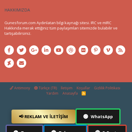
HAKKIMIZDA
Gunesforum.com Aydınlatan bilgi kaynağı sitesi. IRC ve mIRC
Hakkında merak ettiğiniz tüm paylaşımları sitemizde bulabilir ve
tartışabilirsiniz.
Antimony
Türkçe (TR)
İletişim
Koşullar
Gizlilik Politikası
Yardım
Anasayfa
R
S
S
🟢
📢 REKLAM VE İLETIŞIM
WhatsApp