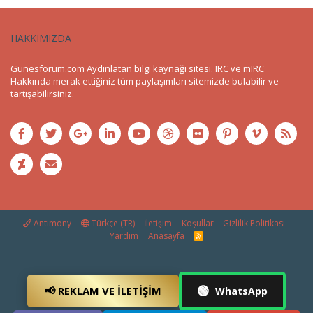
HAKKIMIZDA
Gunesforum.com Aydınlatan bilgi kaynağı sitesi. IRC ve mIRC
Hakkında merak ettiğiniz tüm paylaşımları sitemizde bulabilir ve
tartışabilirsiniz.
Antimony
Türkçe (TR)
İletişim
Koşullar
Gizlilik Politikası
Yardım
Anasayfa
R
S
S
🟢
📢 REKLAM VE İLETIŞIM
WhatsApp