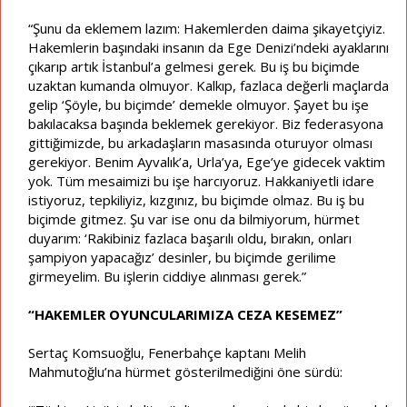
“Şunu da eklemem lazım: Hakemlerden daima şikayetçiyiz.
Hakemlerin başındaki insanın da Ege Denizi’ndeki ayaklarını
çıkarıp artık İstanbul’a gelmesi gerek. Bu iş bu biçimde
uzaktan kumanda olmuyor. Kalkıp, fazlaca değerli maçlarda
gelip ‘Şöyle, bu biçimde’ demekle olmuyor. Şayet bu işe
bakılacaksa başında beklemek gerekiyor. Biz federasyona
gittiğimizde, bu arkadaşların masasında oturuyor olması
gerekiyor. Benim Ayvalık’a, Urla’ya, Ege’ye gidecek vaktim
yok. Tüm mesaimizi bu işe harcıyoruz. Hakkaniyetli idare
istiyoruz, tepkiliyiz, kızgınız, bu biçimde olmaz. Bu iş bu
biçimde gitmez. Şu var ise onu da bilmiyorum, hürmet
duyarım: ‘Rakibiniz fazlaca başarılı oldu, bırakın, onları
şampiyon yapacağız’ desinler, bu biçimde gerilime
girmeyelim. Bu işlerin ciddiye alınması gerek.”
“HAKEMLER OYUNCULARIMIZA CEZA KESEMEZ”
Sertaç Komsuoğlu, Fenerbahçe kaptanı Melih
Mahmutoğlu’na hürmet gösterilmediğini öne sürdü: