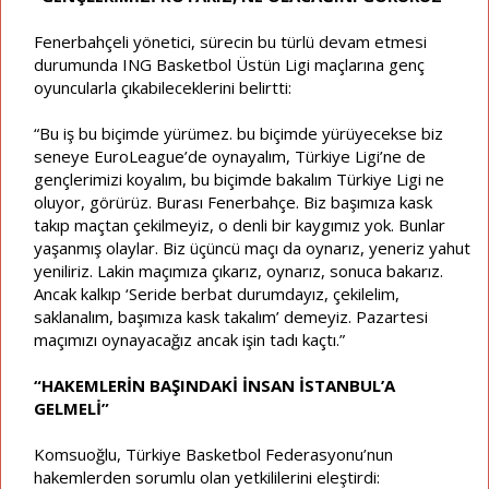
Fenerbahçeli yönetici, sürecin bu türlü devam etmesi
durumunda ING Basketbol Üstün Ligi maçlarına genç
oyuncularla çıkabileceklerini belirtti:
“Bu iş bu biçimde yürümez. bu biçimde yürüyecekse biz
seneye EuroLeague’de oynayalım, Türkiye Ligi’ne de
gençlerimizi koyalım, bu biçimde bakalım Türkiye Ligi ne
oluyor, görürüz. Burası Fenerbahçe. Biz başımıza kask
takıp maçtan çekilmeyiz, o denli bir kaygımız yok. Bunlar
yaşanmış olaylar. Biz üçüncü maçı da oynarız, yeneriz yahut
yeniliriz. Lakin maçımıza çıkarız, oynarız, sonuca bakarız.
Ancak kalkıp ‘Seride berbat durumdayız, çekilelim,
saklanalım, başımıza kask takalım’ demeyiz. Pazartesi
maçımızı oynayacağız ancak işin tadı kaçtı.”
“HAKEMLERİN BAŞINDAKİ İNSAN İSTANBUL’A
GELMELİ”
Komsuoğlu, Türkiye Basketbol Federasyonu’nun
hakemlerden sorumlu olan yetkililerini eleştirdi: