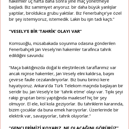
hakemler üç hafta daha sonra yine maç yönetmeye
başladı. Biz samimiyet arıyoruz. bir daha büyük yanlışlar
yaptılar, biroldukca grubu yaktılar. Biz Fenerbahçe’ye özel
bir şey istemiyoruz, istemedik. Lakin bu işin tadı kaçtı.”
“VESELY’E BİR ‘TAHRİK’ OLAYI VAR”
Komsuoğlu, müsabakada soyunma odasına gönderilen
Fenerbahçeli Jan Vesely’nin hakemler tarafınca tahrik
edildiğini savundu:
“Maça baktığınızda doğal ki eleştirilecek taraflarımız var
ancak niçinse hakemler, Jan Vesely elini kaldırsa, başını
çevirse faulle cezalandırıyorlar. Biz bunu birinci kere
hayatıyoruz. Ankara’da Türk Telekom maçında başlayan bir
seridir bu. Jan Vesely’e bir ‘tahrik etme’ olayı var. Tıpkı şeyi
rakip gruptan birisi yaptığında maalesef hiç bir şey
olmuyor. El ele, kol kola geziyorlar. Bu tahriklerin kararında,
bizim çocuklar da buna emek harcıyorlar. Üzerlerinde bir
elektrik var, savaşıyorlar, tahrik oluyorlar.”
“GENÇLERİMİZİ KOYARIZ, NE OLACAĞINI GÖRÜRÜZ”