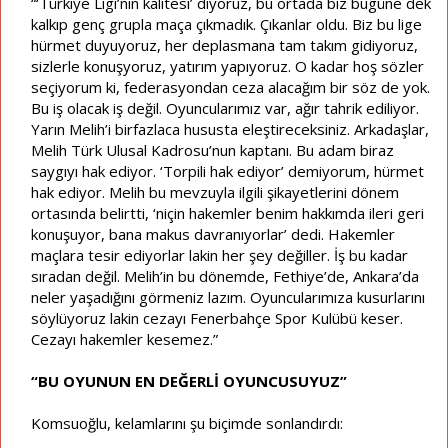
“‘Türkiye Ligi’nin kalitesi’ diyoruz, bu ortada biz bugüne dek
kalkıp genç grupla maça çıkmadık. Çıkanlar oldu. Biz bu lige
hürmet duyuyoruz, her deplasmana tam takım gidiyoruz,
sizlerle konuşyoruz, yatırım yapıyoruz. O kadar hoş sözler
seçiyorum ki, federasyondan ceza alacağım bir söz de yok.
Bu iş olacak iş değil. Oyuncularımız var, ağır tahrik ediliyor.
Yarın Melih’i birfazlaca hususta eleştireceksiniz. Arkadaşlar,
Melih Türk Ulusal Kadrosu’nun kaptanı. Bu adam biraz
saygıyı hak ediyor. ‘Torpili hak ediyor’ demiyorum, hürmet
hak ediyor. Melih bu mevzuyla ilgili şikayetlerini dönem
ortasında belirtti, ‘niçin hakemler benim hakkımda ileri geri
konuşuyor, bana makus davranıyorlar’ dedi. Hakemler
maçlara tesir ediyorlar lakin her şey değiller. İş bu kadar
sıradan değil. Melih’in bu dönemde, Fethiye’de, Ankara’da
neler yaşadığını görmeniz lazım. Oyuncularımıza kusurlarını
söylüyoruz lakin cezayı Fenerbahçe Spor Kulübü keser.
Cezayı hakemler kesemez.”
“BU OYUNUN EN DEĞERLİ OYUNCUSUYUZ”
Komsuoğlu, kelamlarını şu biçimde sonlandırdı: