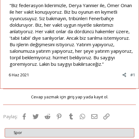
“Biz federasyon liderimizle, Derya Yannier ile, Ömer Onan
ile her vakit konuşuyoruz. Biz bu oyunun en kıymetli
oyuncusuyuz. Siz bakmayın, tribünleri Fenerbahçe
dolduruyor. Biz, her vakit uygun niyetle sıkıntımızı
anlatıyoruz. Her vakit onlar da dördüncü hakemler üzere,
‘tabii tabii’ diye sarılıyorlar. Ancak biz sarılma istemiyoruz.
Bu işlerin değişmesini istiyoruz. Yatırım yapıyoruz,
salonumuza yatırım yapıyoruz, her şeye yatırım yapıyoruz,
torpil beklemiyoruz. hürmet bekliyoruz. Bu saygıyı
goremiyoruz. Lakin bu saygıyı bakılırsaceğiz.”
6 Haz 2021
#1
Cevap yazmak için giriş yap yada kayıt ol.
Facebook
Twitter
Reddit
Pinterest
Tumblr
WhatsApp
E-posta
Link
Paylaş:
Spor