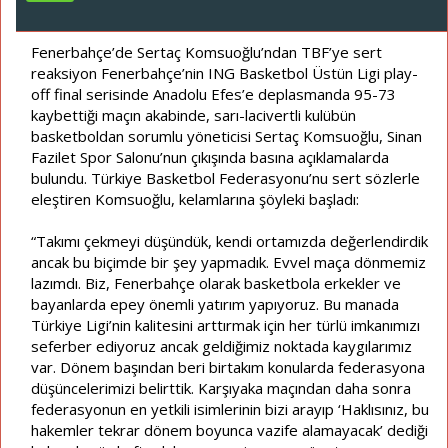
ş
ç
l
t
a
a
Fenerbahçe’de Sertaç Komsuoğlu’ndan TBF’ye sert
t
r
reaksiyon Fenerbahçe’nin ING Basketbol Üstün Ligi play-
a
i
off final serisinde Anadolu Efes’e deplasmanda 95-73
n
h
kaybettiği maçın akabinde, sarı-lacivertli kulübün
i
basketboldan sorumlu yöneticisi Sertaç Komsuoğlu, Sinan
Fazilet Spor Salonu’nun çıkışında basına açıklamalarda
bulundu. Türkiye Basketbol Federasyonu’nu sert sözlerle
eleştiren Komsuoğlu, kelamlarına şöyleki başladı:
“Takımı çekmeyi düşündük, kendi ortamızda değerlendirdik
ancak bu biçimde bir şey yapmadık. Evvel maça dönmemiz
lazımdı. Biz, Fenerbahçe olarak basketbola erkekler ve
bayanlarda epey önemli yatırım yapıyoruz. Bu manada
Türkiye Ligi’nin kalitesini arttırmak için her türlü imkanımızı
seferber ediyoruz ancak geldiğimiz noktada kaygılarımız
var. Dönem başından beri birtakım konularda federasyona
düşüncelerimizi belirttik. Karşıyaka maçından daha sonra
federasyonun en yetkili isimlerinin bizi arayıp ‘Haklısınız, bu
hakemler tekrar dönem boyunca vazife alamayacak’ dediği