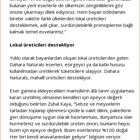
bulunan yerli eserlerle de ülkemizin zenginliklerini göz
önüne çıkarmayı dilek ediyoruz. Hem bayan istihdamını
birebir vakitte farklı ülkelerden lokal üreticileri
desteklemek, adil çıkar, sürdürülebilirlik prensiplerine bağlı
kalmak temel evvelarimiz.”
Lokal üreticileri destekliyor
Yüklü olarak bayanlardan oluşan lokal üreticilerden gelen
Dahara Naturals eserleri, esirgeyici ya da katkı hususu
kullanılmadan üretilerek tüketicilere ulaşıyor. Dahara
Naturals, mahallî üreticileri destekliyor.
Eser gamına ekleyecekleri mamüllerin âlâ tarım uygulaması
kararı üretilmiş olmasının kendileri için epeyce değerli
olduğunu belirten Zuhal Kaya, “Sebze ve meyvelerin
tarladan toplanıp işlenmesi içinde ki vakit dilimi, paketlerin
geri dönüşüme uygun olarak hazırlanması, dünyamıza olan
hürmetimiz ve sürdürülebilir üretim zinciri, bunların hepsi
bizim için epeyce değerli. Bizim eserlerimiz %100 doğal.
Her biri kendi anavatanından geliyor” bilgisini veriyor.