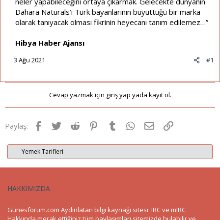
neler yapabileceğini ortaya çıkarmak. Gelecekte dünyanın
Dahara Naturals’ı Türk bayanlarının büyüttüğü bir marka
olarak tanıyacak olması fikrinin heyecanı tanım edilemez…”
Hibya Haber Ajansı
3 Ağu 2021
#1
Cevap yazmak için giriş yap yada kayıt ol.
Facebook
Twitter
Reddit
Pinterest
Tumblr
WhatsApp
E-posta
Link
Paylaş:
Yemek Tarifleri
HAKKIMIZDA
Gunesforum.com Aydınlatan bilgi kaynağı sitesi. IRC ve mIRC
Hakkında merak ettiğiniz tüm paylaşımları sitemizde bulabilir ve