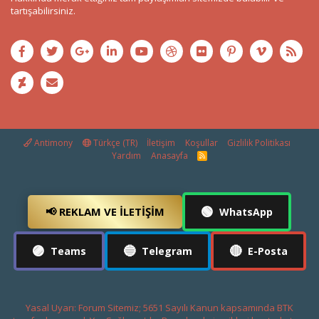
tartışabilirsiniz.
Antimony
Türkçe (TR)
İletişim
Koşullar
Gizlilik Politikası
Yardım
Anasayfa
R
S
S
🟢
📢 REKLAM VE İLETIŞIM
WhatsApp
🟣
🔵
🔴
Teams
Telegram
E-Posta
Yasal Uyarı: Forum Sitemiz; 5651 Sayılı Kanun kapsamında BTK