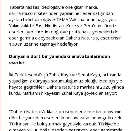
Tabiata hassas ideolojisiyle öne çıkan marka,
saricanta.com sitesinden yapılan her eser satışından
ayrılan belirli bir ölçüyle TEMA Vakfı’na fidan bağışlıyor.
Yakın vakitte Fas, Hindistan, Kore ve Peru’dan sürpriz
eserleri, yerli üretim doğal ve pratik hazır yemekleri de
eser gamına ekleyecek olan Dahara Naturals, eser cinsini
100’ün üzerine taşımayı hedefliyor.
Dünyanın dört bir yanındaki anavatanlarından
eserler
İki Türk teşebbüsçü Zuhal Kaya ve Şenol Kaya, ortasında
yaşadığımız dünyaya sorumluluğumuz olduğu ideolojisiyle
hayata geçirdikleri Dahara Naturals markasını 2020 yılında
kurdu. Markanın hikayesini Zuhal Kaya şöyleki anlatıyor;
“Dahara Naturals’ı, klasik prosedürlerle üretilen dünyanın
dört bir yanından eserleri kendi anavatanından getirerek
Türk insanı ile buluşturmak gayesiyle kurduk. Türkiye’de
olmayan %100 doğal eserleri getirirken, eser gamımızda