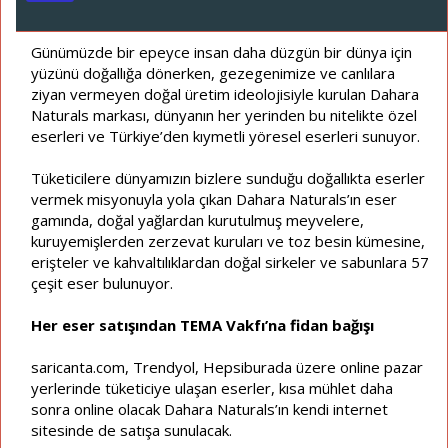
ş
ç
l
t
a
a
Günümüzde bir epeyce insan daha düzgün bir dünya için
t
r
yüzünü doğallığa dönerken, gezegenimize ve canlılara
a
i
ziyan vermeyen doğal üretim ideolojisiyle kurulan Dahara
n
h
Naturals markası, dünyanın her yerinden bu nitelikte özel
i
eserleri ve Türkiye’den kıymetli yöresel eserleri sunuyor.
Tüketicilere dünyamızın bizlere sunduğu doğallıkta eserler
vermek misyonuyla yola çıkan Dahara Naturals’ın eser
gamında, doğal yağlardan kurutulmuş meyvelere,
kuruyemişlerden zerzevat kuruları ve toz besin kümesine,
erişteler ve kahvaltılıklardan doğal sirkeler ve sabunlara 57
çeşit eser bulunuyor.
Her eser satışından TEMA Vakfı’na fidan bağışı
saricanta.com, Trendyol, Hepsiburada üzere online pazar
yerlerinde tüketiciye ulaşan eserler, kısa mühlet daha
sonra online olacak Dahara Naturals’ın kendi internet
sitesinde de satışa sunulacak.