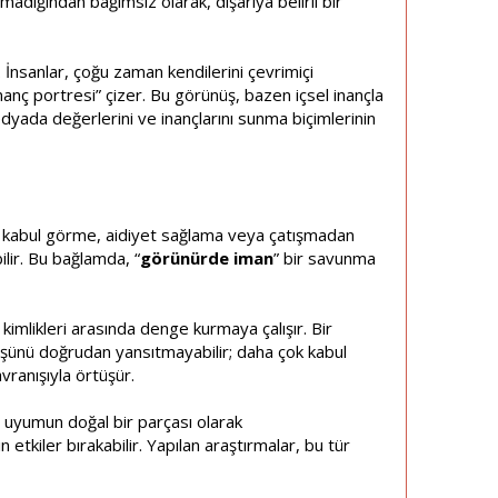
nmadığından bağımsız olarak, dışarıya belirli bir
İnsanlar, çoğu zaman kendilerini çevrimiçi
“inanç portresi” çizer. Bu görünüş, bazen içsel inançla
dyada değerlerini ve inançlarını sunma biçimlerinin
ar, kabul görme, aidiyet sağlama veya çatışmadan
ilir. Bu bağlamda, “
görünürde iman
” bir savunma
imlikleri arasında denge kurmaya çalışır. Bir
üşünü doğrudan yansıtmayabilir; daha çok kabul
ranışıyla örtüşür.
el uyumun doğal bir parçası olarak
 etkiler bırakabilir. Yapılan araştırmalar, bu tür