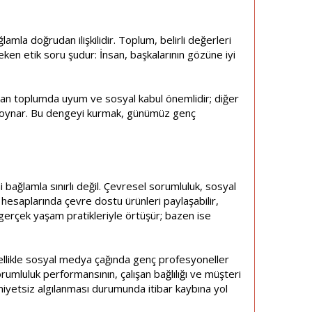
amla doğrudan ilişkilidir. Toplum, belirli değerleri
eken etik soru şudur: İnsan, başkalarının gözüne iyi
andan toplumda uyum ve sosyal kabul önemlidir; diğer
rol oynar. Bu dengeyi kurmak, günümüz genç
ğlamla sınırlı değil. Çevresel sorumluluk, sosyal
hesaplarında çevre dostu ürünleri paylaşabilir,
n gerçek yaşam pratikleriyle örtüşür; bazen ise
zellikle sosyal medya çağında genç profesyoneller
mluluk performansının, çalışan bağlılığı ve müşteri
miyetsiz algılanması durumunda itibar kaybına yol