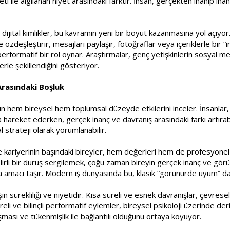
eti ile algılanan niyet arasındaki farktır. İnsan, gerçekten inanıp ina
ital kimlikler, bu kavramın yeni bir boyut kazanmasına yol açıyor. 
e özdeşleştirir, mesajları paylaşır, fotoğraflar veya içeriklerle bir 
formatif bir rol oynar. Araştırmalar, genç yetişkinlerin sosyal me
rle şekillendiğini gösteriyor.
rasındaki Boşluk
uğun hem bireysel hem toplumsal düzeyde etkilerini inceler. İnsanl
a hareket ederken, gerçek inanç ve davranış arasındaki farkı artırab
strateji olarak yorumlanabilir.
e kariyerinin başındaki bireyler, hem değerleri hem de profesyonel k
elirli bir duruş sergilemek, çoğu zaman bireyin gerçek inanç ve gör
macı taşır. Modern iş dünyasında bu, klasik “görünürde uyum” dav
n sürekliliği ve niyetidir. Kısa süreli ve esnek davranışlar, çevres
eli ve bilinçli performatif eylemler, bireysel psikoloji üzerinde derin
ışması ve tükenmişlik ile bağlantılı olduğunu ortaya koyuyor.