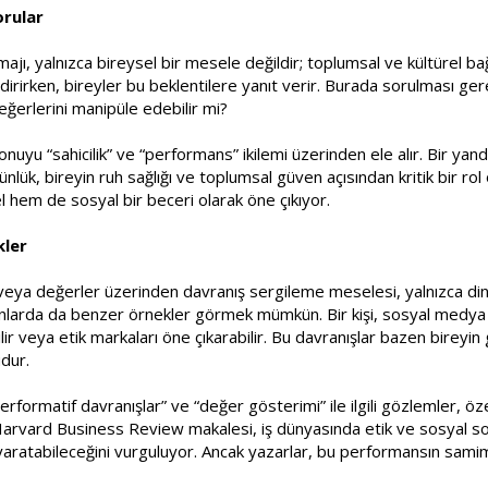
orular
jı, yalnızca bireysel bir mesele değildir; toplumsal ve kültürel bağl
ndirirken, bireyler bu beklentilere yanıt verir. Burada sorulması ger
eğerlerini manipüle edebilir mi?
onuyu “sahicilik” ve “performans” ikilemi üzerinden ele alır. Bir y
nlük, bireyin ruh sağlığı ve toplumsal güven açısından kritik bir 
el hem de sosyal bir beceri olarak öne çıkıyor.
kler
 değerler üzerinden davranış sergileme meselesi, yalnızca dini ba
lanlarda da benzer örnekler görmek mümkün. Bir kişi, sosyal medya 
lir veya etik markaları öne çıkarabilir. Bu davranışlar bazen bireyi
dur.
rformatif davranışlar” ve “değer gösterimi” ile ilgili gözlemler, ö
Harvard Business Review makalesi, iş dünyasında etik ve sosyal soru
 yaratabileceğini vurguluyor. Ancak yazarlar, bu performansın sami