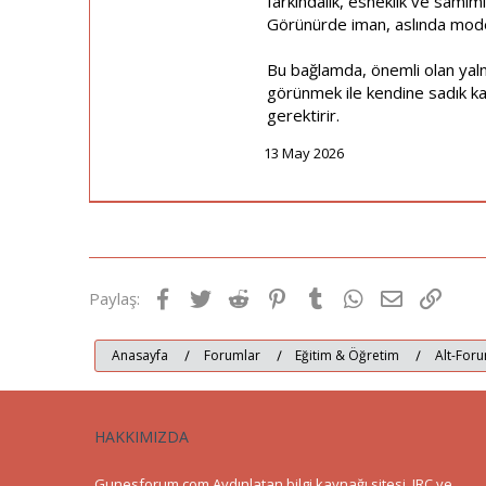
farkındalık, esneklik ve samim
Görünürde iman, aslında moder
Bu bağlamda, önemli olan yaln
görünmek ile kendine sadık ka
gerektirir.
13 May 2026
Facebook
Twitter
Reddit
Pinterest
Tumblr
WhatsApp
E-posta
Link
Paylaş:
Anasayfa
Forumlar
Eğitim & Öğretim
Alt-Foru
HAKKIMIZDA
Gunesforum.com Aydınlatan bilgi kaynağı sitesi. IRC ve