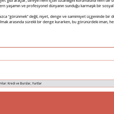
iyet gibi araçlar, bireyin hem içsel tutarlılığını korumasına hem d
n yaşamın ve profesyonel dünyanın sunduğu karmaşık bir sosyal etki
ızca “görünmek” değil, niyet, denge ve samimiyet üçgeninde bir duru
lmak arasında sürekli bir denge kurarken, bu görünürdeki iman, h
mlar: Kredi ve Burslar, Yurtlar