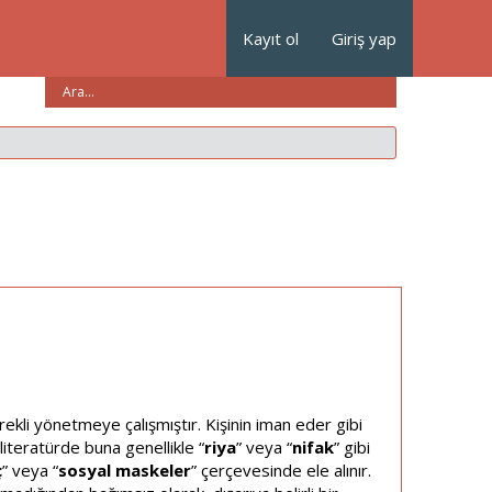
Kayıt ol
Giriş yap
ürekli yönetmeye çalışmıştır. Kişinin iman eder gibi
literatürde buna genellikle “
riya
” veya “
nifak
” gibi
ç
” veya “
sosyal maskeler
” çerçevesinde ele alınır.