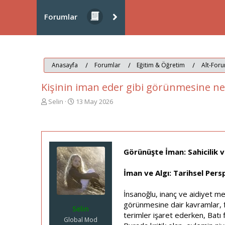
Forumlar
Anasayfa
Forumlar
Eğitim & Öğretim
Alt-Foru
Kişinin iman eder gibi görünmesine ne
K
B
Selin
13 May 2026
o
a
n
ş
u
l
y
a
u
n
Görünüşte İman: Sahicilik v
b
g
a
ı
İman ve Algı: Tarihsel Pers
ş
ç
l
t
a
a
İnsanoğlu, inanç ve aidiyet mes
t
r
görünmesine dair kavramlar, far
Selin
a
i
terimler işaret ederken, Batı
n
h
Global Mod