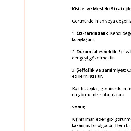
Kişisel ve Mesleki Stratejil
Görünürde iman veya değer serg
1.
Öz-farkındalık
: Kendi değe
kolaylaştırır.
2.
Durumsal esneklik
: Sosya
dengeyi gözetmektir.
3.
Şeffaflık ve samimiyet
: 
etkilerini azaltır.
Bu stratejiler, görünürde iman
da görmemize olanak tanır.
Sonuç
Kişinin iman eder gibi görünme
kazanmış bir olgudur. Hem bire