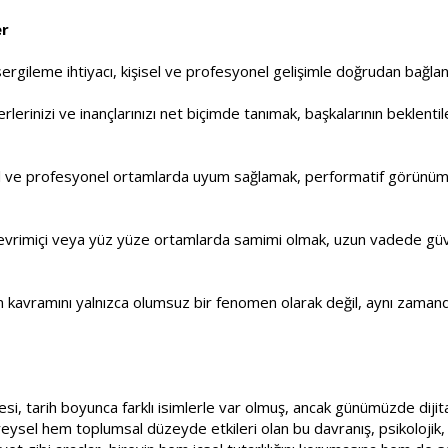
er
ileme ihtiyacı, kişisel ve profesyonel gelişimle doğrudan bağlantıl
rlerinizi ve inançlarınızı net biçimde tanımak, başkalarının beklentile
l ve profesyonel ortamlarda uyum sağlamak, performatif görünüm
Çevrimiçi veya yüz yüze ortamlarda samimi olmak, uzun vadede güv
 kavramını yalnızca olumsuz bir fenomen olarak değil, aynı zamanda 
si, tarih boyunca farklı isimlerle var olmuş, ancak günümüzde diji
ysel hem toplumsal düzeyde etkileri olan bu davranış, psikolojik, e