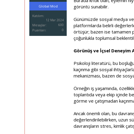
Burada kritik olan, eylemin niy
i
görüntü sunabilir.
Global Mod
Katılım
Günümüzde sosyal medya ve dij
12 Mar 2024
platformlarda belirli değerlerl
Mesajlar
600
Puanları
0
örtüşür; bazen ise tamamen per
çoğunlukla toplumsal beklentile
Görünüş ve İçsel Deneyim A
Psikoloji literatürü, bu boşl
kaçınma gibi sosyal ihtiyaçlarl
mekanizması, bazen de sosyal 
Örneğin iş yaşamında, özellikl
toplantıda veya ekip içinde b
görme ve çatışmadan kaçınma a
Ancak önemli olan, bu davranışı
değerlendirilebilirken, uzun sür
davranışların stres, kimlik çat