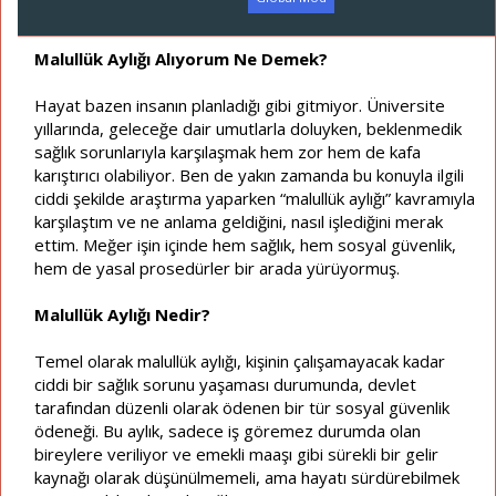
a
a
t
r
a
i
Malullük Aylığı Alıyorum Ne Demek?
n
h
i
Hayat bazen insanın planladığı gibi gitmiyor. Üniversite
yıllarında, geleceğe dair umutlarla doluyken, beklenmedik
sağlık sorunlarıyla karşılaşmak hem zor hem de kafa
karıştırıcı olabiliyor. Ben de yakın zamanda bu konuyla ilgili
ciddi şekilde araştırma yaparken “malullük aylığı” kavramıyla
karşılaştım ve ne anlama geldiğini, nasıl işlediğini merak
ettim. Meğer işin içinde hem sağlık, hem sosyal güvenlik,
hem de yasal prosedürler bir arada yürüyormuş.
Malullük Aylığı Nedir?
Temel olarak malullük aylığı, kişinin çalışamayacak kadar
ciddi bir sağlık sorunu yaşaması durumunda, devlet
tarafından düzenli olarak ödenen bir tür sosyal güvenlik
ödeneği. Bu aylık, sadece iş göremez durumda olan
bireylere veriliyor ve emekli maaşı gibi sürekli bir gelir
kaynağı olarak düşünülmemeli, ama hayatı sürdürebilmek