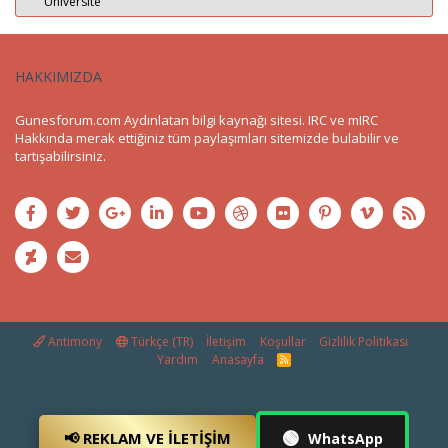
Üniversite
HAKKIMIZDA
Gunesforum.com Aydınlatan bilgi kaynağı sitesi. IRC ve mIRC
Hakkında merak ettiğiniz tüm paylaşımları sitemizde bulabilir ve
tartışabilirsiniz.
Antimony
Türkçe (TR)
İletişim
Koşullar
Gizlilik Politikası
Yardım
Anasayfa
R
S
S
🟢
📢 REKLAM VE İLETIŞIM
WhatsApp