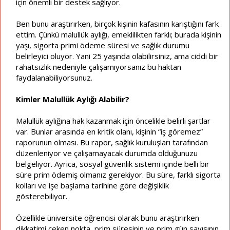
için önemli bir destek sağlıyor.
Ben bunu araştırırken, birçok kişinin kafasının karıştığını fark
ettim. Çünkü malullük aylığı, emeklilikten farklı; burada kişinin
yaşı, sigorta primi ödeme süresi ve sağlık durumu
belirleyici oluyor. Yani 25 yaşında olabilirsiniz, ama ciddi bir
rahatsızlık nedeniyle çalışamıyorsanız bu haktan
faydalanabiliyorsunuz.
Kimler Malullük Aylığı Alabilir?
Malullük aylığına hak kazanmak için öncelikle belirli şartlar
var. Bunlar arasında en kritik olanı, kişinin “iş göremez”
raporunun olması. Bu rapor, sağlık kuruluşları tarafından
düzenleniyor ve çalışamayacak durumda olduğunuzu
belgeliyor. Ayrıca, sosyal güvenlik sistemi içinde belli bir
süre prim ödemiş olmanız gerekiyor. Bu süre, farklı sigorta
kolları ve işe başlama tarihine göre değişiklik
gösterebiliyor.
Özellikle üniversite öğrencisi olarak bunu araştırırken
dikkatimi çeken nokta, prim süresinin ve prim gün sayısının