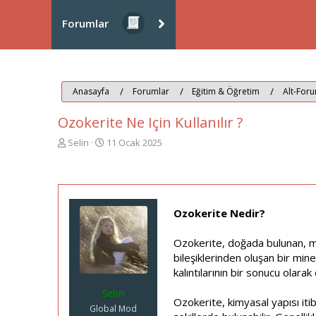
Forumlar
Anasayfa
Forumlar
Eğitim & Öğretim
Alt-Foru
Ozokerite Ne Için Kullanılır ?
K
B
Selin
11 Ocak 2025
o
a
n
ş
u
l
y
a
u
n
Ozokerite Nedir?
b
g
a
ı
Ozokerite, doğada bulunan, mu
ş
ç
l
t
bileşiklerinden oluşan bir min
a
a
kalıntılarının bir sonucu olarak
t
r
Selin
a
i
Ozokerite, kimyasal yapısı it
n
h
Global Mod