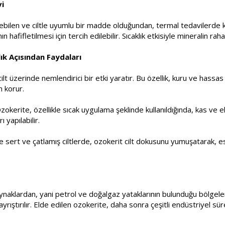
i
yebilen ve ciltle uyumlu bir madde olduğundan, termal tedavilerde kul
n hafifletilmesi için tercih edilebilir. Sıcaklık etkisiyle mineralin rahat
ık Açısından Faydaları
cilt üzerinde nemlendirici bir etki yaratır. Bu özellik, kuru ve hassas c
n korur.
zokerite, özellikle sıcak uygulama şeklinde kullanıldığında, kas ve ek
 yapılabilir.
kle sert ve çatlamış ciltlerde, ozokerit cilt dokusunu yumuşatarak, e
ynaklardan, yani petrol ve doğalgaz yataklarının bulunduğu bölgeler
ayrıştırılır. Elde edilen ozokerite, daha sonra çeşitli endüstriyel sü