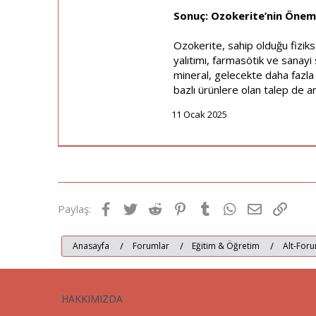
Sonuç: Ozokerite’nin Önemi
Ozokerite, sahip olduğu fiziks
yalıtımı, farmasötik ve sanayi 
mineral, gelecekte daha fazla 
bazlı ürünlere olan talep de art
11 Ocak 2025
Facebook
Twitter
Reddit
Pinterest
Tumblr
WhatsApp
E-posta
Link
Paylaş:
Anasayfa
Forumlar
Eğitim & Öğretim
Alt-Foru
HAKKIMIZDA