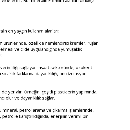
elde edilir. Bu mineralin kullanım alanları oldukça
alin en yaygın kullanım alanları:
 ürünlerinde, özellikle nemlendirici kremler, rujlar
e gelmesi ve cilde uygulandığında yumuşaklık
r.
ji verimliliği sağlayan inşaat sektöründe, ozokerit
sıcaklık farklarına dayanıklılığı, onu izolasyon
e yer alır. Örneğin, çeşitli plastiklerin yapımında,
ı olur ve dayanıklılık sağlar.
Bu mineral, petrol arama ve çıkarma işlemlerinde,
 petrolle karıştırıldığında, enerjinin verimli bir