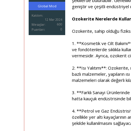
şekillerde bulunabilir. Genelli
i
geniştir ve çeşitli endüstriyel
Global Mod
Katılım
Ozokerite Nerelerde Kullanı
12 Mar 2024
Mesajlar
600
Puanları
0
Ozokerite, sahip olduğu fiziksel
1. **Kosmetik ve Cilt Bakımı**
ve fondötenlerde sıklıkla kulla
vermesidir. Ayrıca, ozokerit ci
2. **Isı Yalıtımı**: Ozokerite, 
bazlı malzemeler, yapıların ısı 
malzemeleri olarak değerli kıla
3. **Farklı Sanayi Ürünlerinde 
hatta kauçuk endüstrisinde bile 
4. **Petrol ve Gaz Endüstrisi*
özellikle yer altı kayaçlarının 
şekilde kullanılmasını sağlayac