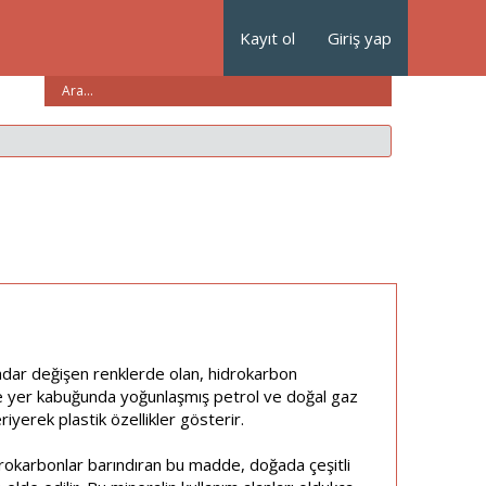
Kayıt ol
Giriş yap
adar değişen renklerde olan, hidrokarbon
ikle yer kabuğunda yoğunlaşmış petrol ve doğal gaz
eriyerek plastik özellikler gösterir.
drokarbonlar barındıran bu madde, doğada çeşitli