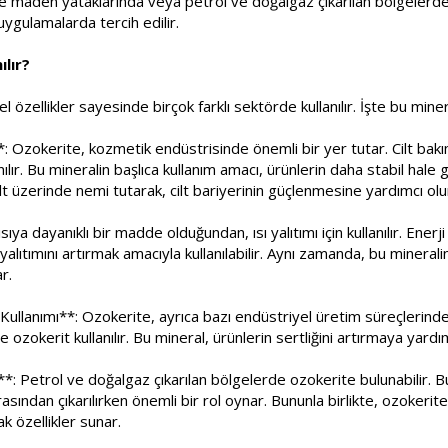
kle maden yataklarında veya petrol ve doğalgaz çıkarılan bölgelerde 
 uygulamalarda tercih edilir.
lır?
 özellikler sayesinde birçok farklı sektörde kullanılır. İşte bu miner
: Ozokerite, kozmetik endüstrisinde önemli bir yer tutar. Cilt bakım
nılır. Bu mineralin başlıca kullanım amacı, ürünlerin daha stabil hal
lt üzerinde nemi tutarak, cilt bariyerinin güçlenmesine yardımcı olu
ısıya dayanıklı bir madde olduğundan, ısı yalıtımı için kullanılır. Ener
yalıtımını artırmak amacıyla kullanılabilir. Aynı zamanda, bu mineralin 
r.
Kullanımı**: Ozokerite, ayrıca bazı endüstriyel üretim süreçlerinde d
ozokerit kullanılır. Bu mineral, ürünlerin sertliğini artırmaya yardımc
*: Petrol ve doğalgaz çıkarılan bölgelerde ozokerite bulunabilir. 
arasından çıkarılırken önemli bir rol oynar. Bununla birlikte, ozokerite,
ak özellikler sunar.