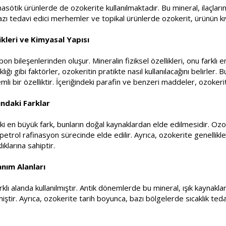
asötik ürünlerde de ozokerite kullanılmaktadır. Bu mineral, ilaçla
bazı tedavi edici merhemler ve topikal ürünlerde ozokerit, ürünün kıva
ikleri ve Kimyasal Yapısı
on bileşenlerinden oluşur. Mineralin fiziksel özellikleri, onu farklı 
klığı gibi faktörler, ozokeritin pratikte nasıl kullanılacağını belirle
li bir özelliktir. İçeriğindeki parafin ve benzeri maddeler, ozokerite
ındaki Farklar
ki en büyük fark, bunların doğal kaynaklardan elde edilmesidir. Ozok
 petrol rafinasyon sürecinde elde edilir. Ayrıca, ozokerite genellik
klarına sahiptir.
anım Alanları
lı alanda kullanılmıştır. Antik dönemlerde bu mineral, ışık kaynaklar
ştir. Ayrıca, ozokerite tarih boyunca, bazı bölgelerde sıcaklık ted