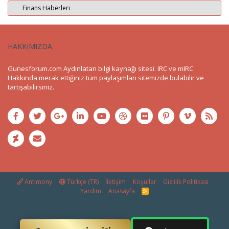
Finans Haberleri
HAKKIMIZDA
Gunesforum.com Aydınlatan bilgi kaynağı sitesi. IRC ve mIRC
Hakkında merak ettiğiniz tüm paylaşımları sitemizde bulabilir ve
tartışabilirsiniz.
Antimony
Türkçe (TR)
İletişim
Koşullar
Gizlilik Politikası
Yardım
Anasayfa
R
S
S