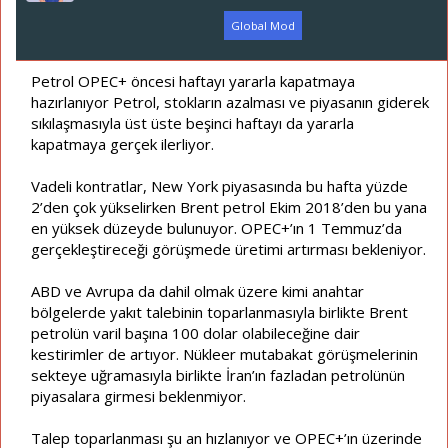
ş
ç
l
t
Global Mod
a
a
t
r
a
i
Petrol OPEC+ öncesi haftayı yararla kapatmaya
n
h
hazırlanıyor Petrol, stokların azalması ve piyasanın giderek
i
sıkılaşmasıyla üst üste beşinci haftayı da yararla
kapatmaya gerçek ilerliyor.
Vadeli kontratlar, New York piyasasında bu hafta yüzde
2’den çok yükselirken Brent petrol Ekim 2018’den bu yana
en yüksek düzeyde bulunuyor. OPEC+’ın 1 Temmuz’da
gerçekleştireceği görüşmede üretimi artırması bekleniyor.
ABD ve Avrupa da dahil olmak üzere kimi anahtar
bölgelerde yakıt talebinin toparlanmasıyla birlikte Brent
petrolün varil başına 100 dolar olabileceğine dair
kestirimler de artıyor. Nükleer mutabakat görüşmelerinin
sekteye uğramasıyla birlikte İran’ın fazladan petrolünün
piyasalara girmesi beklenmiyor.
Talep toparlanması şu an hızlanıyor ve OPEC+’ın üzerinde