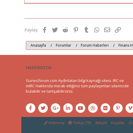
Facebook
Twitter
Reddit
Pinterest
Tumblr
WhatsApp
E-posta
Link
Paylaş:
Anasayfa
Forumlar
Forum Haberleri
Finans H
HAKKIMIZDA
Gunesforum.com Aydınlatan bilgi kaynağı sitesi. IRC ve
mIRC Hakkında merak ettiğiniz tüm paylaşımları sitemizde
bulabilir ve tartışabilirsiniz.
Antimony
Türkçe (TR)
İletişim
Koşullar
Giz