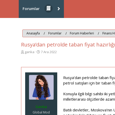
Forumlar
Anasayfa
Forumlar
Forum Haberleri
Finans H
Rusya’dan petrolde taban fiyat hazırlığ
K
B
ganka
7 Ara 2022
o
a
n
ş
u
l
y
a
u
n
Rusya’dan petrolde taban fiyat
b
g
petrol satışları için bir taban f
a
ı
ş
ç
l
t
Konuyla ilgili bilgi sahibi iki 
a
a
milletlerarası ölçütlerde azam
t
r
Ganka
a
i
Batılı devletler, Moskova’nın 
n
h
Global Mod