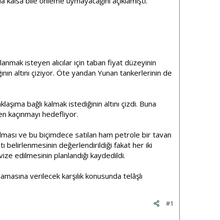
a kalsa bile önleme uymayacağını açıklamıştı.
nmak isteyen alıcılar için taban fiyat düzeyinin
ğının altını çiziyor. Öte yandan Yunan tankerlerinin de
klaşıma bağlı kalmak istediğinin altını çizdi. Buna
ten kaçınmayı hedefliyor.
lması ve bu biçimdece satılan ham petrole bir tavan
ı belirlenmesinin değerlendirildiği fakat her iki
vize edilmesinin planlandığı kaydedildi.
masına verilecek karşılık konusunda telâşlı
#1