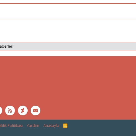
aberleri
lilik Politikası
Yardım
Anasayfa
R
S
S