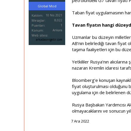
petrolündeki G7 tavan fiyatı 
i
Global Mod
Taban fiyat uygulamasının han
Katılım
10 Nis 2021
Mesajlar
8,022
Tavan fiyatın hangi düzeyd
Puanları
1
Konum
Ankara
Web sitesi
Uzmanlar bu düzeyin milletlera
arkadasinigetir.com
AB’nin belirlediği tavan fiyat 
taşıma faaliyetleri için bu düz
Yetkililer Rusya’nın alıcılarına
nazaran Kremlin idaresi tarafsı
Bloomberg’e konuşan kaynaklar
fiyat oluşturulması olduğunu be
uygulama için de belirlenen düz
Rusya Başbakan Yardımcısı Ale
olmayacaklarını ve sonucun yıl 
7 Ara 2022