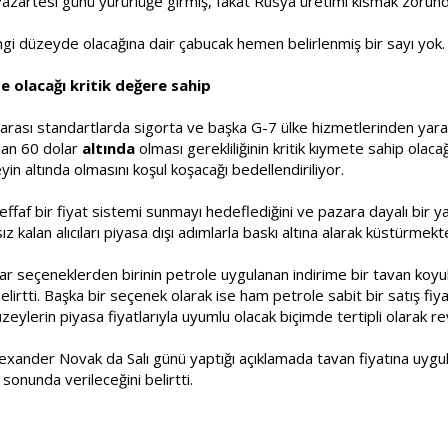
Pazartesi günü yürürlüğe girmiş, fakat Rusya üretimi kısmak zorund
gi düzeyde olacağına dair çabucak hemen belirlenmiş bir sayı yok.
e olacağı kritik değere sahip
rası standartlarda sigorta ve başka G-7 ülke hizmetlerinden yarala
olan 60 dolar
altında
olması gerekliliğinin kritik kıymete sahip olaca
eyin altında olmasını koşul koşacağı bedellendiriliyor.
 şeffaf bir fiyat sistemi sunmayı hedeflediğini ve pazara dayalı bir ya
z kalan alıcıları piyasa dışı adımlarla baskı altına alarak küstürmek
 seçeneklerden birinin petrole uygulanan indirime bir tavan koyu
lirtti. Başka bir seçenek olarak ise ham petrole sabit bir satış fiyat
eylerin piyasa fiyatlarıyla uyumlu olacak biçimde tertipli olarak re
xander Novak da Salı günü yaptığı açıklamada tavan fiyatına uygula
sonunda verileceğini belirtti.