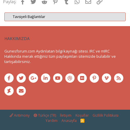
Facebook
Twitter
Reddit
Pinterest
Tumblr
WhatsApp
E-posta
Link
Paylaş:
Tavsiyeli Bağlantılar
HAKKIMIZDA
Gunesforum.com Aydınlatan bilgi kaynağı sitesi. IRC ve mIRC
Hakkında merak ettiğiniz tüm paylaşımları sitemizde bulabilir ve
tartışabilirsiniz.
Antimony
Türkçe (TR)
İletişim
Koşullar
Gizlilik Politikası
Yardım
Anasayfa
R
S
S