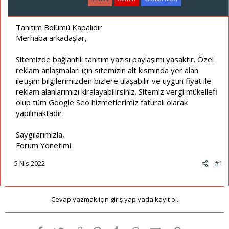
a
a
t
r
a
i
Tanıtım Bölümü Kapalıdır
n
h
Merhaba arkadaşlar,
i
Sitemizde bağlantılı tanıtım yazısı paylaşımı yasaktır. Özel
reklam anlaşmaları için sitemizin alt kısmında yer alan
iletişim bilgilerimizden bizlere ulaşabilir ve uygun fiyat ile
reklam alanlarımızı kiralayabilirsiniz. Sitemiz vergi mükellefi
olup tüm Google Seo hizmetlerimiz faturalı olarak
yapılmaktadır.
Saygılarımızla,
Forum Yönetimi
5 Nis 2022
#1
Cevap yazmak için giriş yap yada kayıt ol.