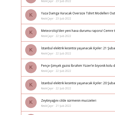
KesikÇayır
23 Şub 2022
Yaza Damga Vuracak Oversize Tshirt Modelleri Out
K
KesikÇayır
23 Şub 2022
Meteoroloji’den yeni hava durumu raporu! Cemre t
K
KesikÇayır
22 Şub 2022
İstanbul elektrik kesintisi yaşanacak ilçeler: 21 Ş
K
KesikÇayır
22 Şub 2022
Pençe-Şimşek gazisi İbrahim Yüzer’in biyonik kolu d
K
KesikÇayır
22 Şub 2022
İstanbul elektrik kesintisi yaşanacak ilçeler: 20 Ş
K
KesikÇayır
22 Şub 2022
Zeytinyağını cilde sürmenin mucizeleri
K
KesikÇayır
21 Şub 2022