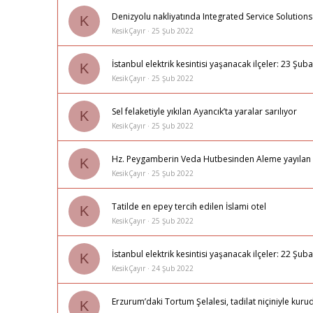
Denizyolu nakliyatında Integrated Service Solutions (
K
KesikÇayır
25 Şub 2022
İstanbul elektrik kesintisi yaşanacak ilçeler: 23 Ş
K
KesikÇayır
25 Şub 2022
Sel felaketiyle yıkılan Ayancık’ta yaralar sarılıyor
K
KesikÇayır
25 Şub 2022
Hz. Peygamberin Veda Hutbesinden Aleme yayılan ibr
K
KesikÇayır
25 Şub 2022
Tatilde en epey tercih edilen İslami otel
K
KesikÇayır
25 Şub 2022
İstanbul elektrik kesintisi yaşanacak ilçeler: 22 Ş
K
KesikÇayır
24 Şub 2022
Erzurum’daki Tortum Şelalesi, tadilat niçiniyle kuru
K