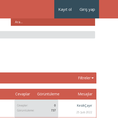
Kayıt ol
Giriş yap
Filtreler
Cevaplar
Görüntüleme
Mesajlar
KesikÇayır
Cevaplar
0
Görüntüleme
737
25 Şub 2022