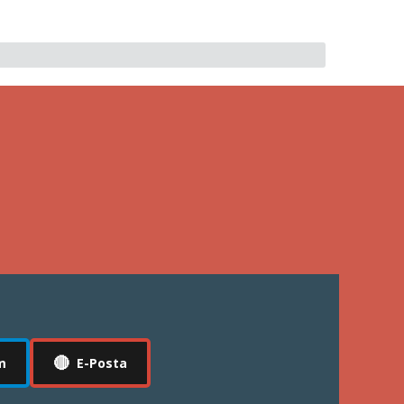
🔴
m
E-Posta