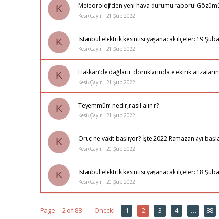
Meteoroloji’den yeni hava durumu raporu! Gözümüz
K
KesikÇayır
21 Şub 2022
İstanbul elektrik kesintisi yaşanacak ilçeler: 19 Ş
K
KesikÇayır
21 Şub 2022
Hakkari’de dağların doruklarında elektrik arızaların
K
KesikÇayır
21 Şub 2022
Teyemmüm nedir,nasıl alınır?
K
KesikÇayır
21 Şub 2022
Oruç ne vakit başlıyor? İşte 2022 Ramazan ayı başla
K
KesikÇayır
20 Şub 2022
İstanbul elektrik kesintisi yaşanacak ilçeler: 18 Ş
K
KesikÇayır
20 Şub 2022
Page
2 of 88
Önceki
1
2
3
4
…
88