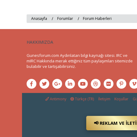
Anasayfa
Forumlar
Forum Haberleri
HAKKIMIZDA
Gunesforum.com Aydınlatan bilgi kaynağı sitesi. IRC ve
mIRC Hakkında merak ettiğiniz tüm paylaşımları sitemizde
bulabilir ve tartışabilirsiniz.
Antimony
Türkçe (TR)
İletişim
Koşullar
Giz
📢 REKLAM VE İLET