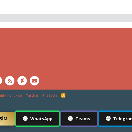
lilik Politikası
Yardım
Anasayfa
R
S
S
🟢
🟣
🔵
IŞIM
WhatsApp
Teams
Telegra