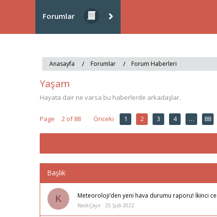
Forumlar
Anasayfa
Forumlar
Forum Haberleri
Yaşam
Hayata dair ne varsa bu haberlerde arkadaşlar.
Page
2 of 88
Önceki
1
2
3
4
…
88
Başlık
Meteoroloji’den yeni hava durumu raporu! İkinci ce
K
KesikÇayır
25 Şub 2022