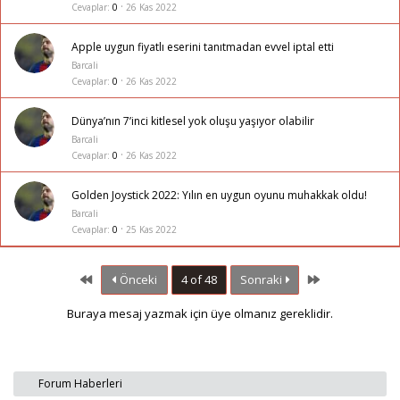
Cevaplar
0
26 Kas 2022
Apple uygun fiyatlı eserini tanıtmadan evvel iptal etti
Barcali
Cevaplar
0
26 Kas 2022
Dünya’nın 7’inci kitlesel yok oluşu yaşıyor olabilir
Barcali
Cevaplar
0
26 Kas 2022
Golden Joystick 2022: Yılın en uygun oyunu muhakkak oldu!
Barcali
Cevaplar
0
25 Kas 2022
First
Last
Önceki
4 of 48
Sonraki
Buraya mesaj yazmak için üye olmanız gereklidir.
Forum Haberleri