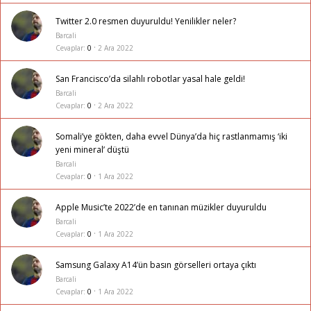
Twitter 2.0 resmen duyuruldu! Yenilikler neler?
Barcali
Cevaplar
0
2 Ara 2022
San Francisco’da silahlı robotlar yasal hale geldi!
Barcali
Cevaplar
0
2 Ara 2022
Somali’ye gökten, daha evvel Dünya’da hiç rastlanmamış ‘iki
yeni mineral’ düştü
Barcali
Cevaplar
0
1 Ara 2022
Apple Music’te 2022’de en tanınan müzikler duyuruldu
Barcali
Cevaplar
0
1 Ara 2022
Samsung Galaxy A14’ün basın görselleri ortaya çıktı
Barcali
Cevaplar
0
1 Ara 2022