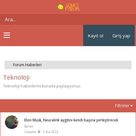
Kayıt ol
Giriş yap
Forum Haberleri
Teknoloji
Teknoloji haberlerini burada paylaşıyoruz.
Filtreler
Elon Musk, Neuralink aygıtını kendi başına yerleştirecek
Barcali
Cevaplar
0
2 Ara 2022