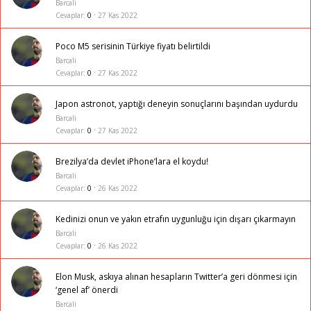
Barcali
Cevaplar
0
27 Kas 2022
Poco M5 serisinin Türkiye fiyatı belirtildi
Barcali
Cevaplar
0
27 Kas 2022
Japon astronot, yaptığı deneyin sonuçlarını başından uydurdu
Barcali
Cevaplar
0
27 Kas 2022
Brezilya’da devlet iPhone’lara el koydu!
Barcali
Cevaplar
0
26 Kas 2022
Kedinizi onun ve yakın etrafın uygunluğu için dışarı çıkarmayın
Barcali
Cevaplar
0
26 Kas 2022
Elon Musk, askıya alınan hesapların Twitter’a geri dönmesi için
‘genel af’ önerdi
Barcali