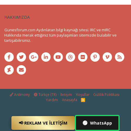
HAKKIMIZDA
Gunesforum.com Aydınlatan bilgi kaynağı sitesi. IRC ve mIRC
Hakkında merak ettiğiniz tüm paylaşımları sitemizde bulabilir ve
tartışabilirsiniz.
Antimony
Türkçe (TR)
İletişim
Koşullar
Gizlilik Politikası
Yardım
Anasayfa
R
S
S
🟢
📢 REKLAM VE İLETIŞIM
WhatsApp