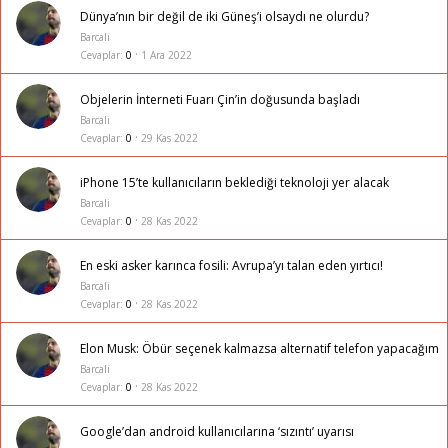
Dünya’nın bir değil de iki Güneş’i olsaydı ne olurdu?
Barcali
Cevaplar
0
1 Ara 2022
Objelerin İnterneti Fuarı Çin’in doğusunda başladı
Barcali
Cevaplar
0
29 Kas 2022
iPhone 15’te kullanıcıların beklediği teknoloji yer alacak
Barcali
Cevaplar
0
28 Kas 2022
En eski asker karınca fosili: Avrupa’yı talan eden yırtıcı!
Barcali
Cevaplar
0
28 Kas 2022
Elon Musk: Öbür seçenek kalmazsa alternatif telefon yapacağım
Barcali
Cevaplar
0
28 Kas 2022
Google’dan android kullanıcılarına ‘sızıntı’ uyarısı